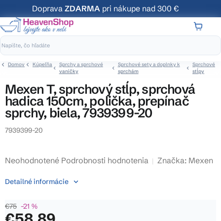
Prejsť
Doprava
ZDARMA
pri nákupe nad 300 €
na
obsah
NÁKUP
KOŠÍK
Domov
Kúpeľňa
Sprchy a sprchové
Sprchové sety a doplnky k
Sprchové
vaničky
sprchám
stĺpy
Mexen T, sprchový stĺp, sprchová
hadica 150cm, polička, prepínač
sprchy, biela, 7939399-20
7939399-20
Priemerné
Neohodnotené
Podrobnosti hodnotenia
Značka:
Mexen
hodnotenie
Detailné informácie
produktu
je
€75
–21 %
0,0
€58,89
z