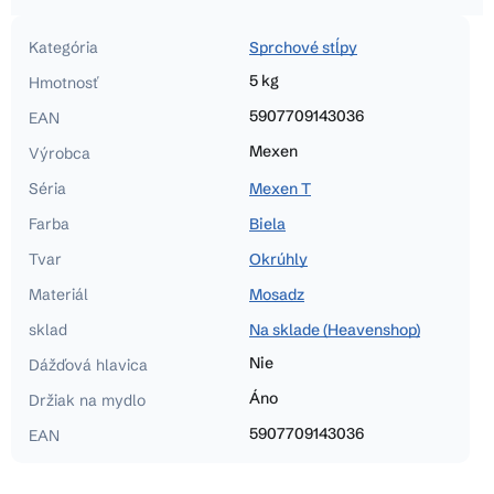
Kategória
Sprchové stĺpy
5 kg
Hmotnosť
5907709143036
EAN
Mexen
Výrobca
Séria
Mexen T
Farba
Biela
Tvar
Okrúhly
Materiál
Mosadz
sklad
Na sklade (Heavenshop)
Nie
Dážďová hlavica
Áno
Držiak na mydlo
5907709143036
EAN