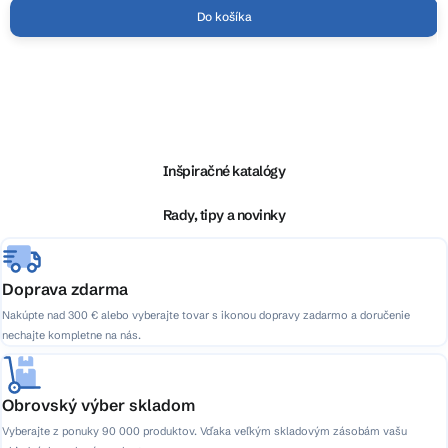
Do košíka
Z
á
p
ä
Inšpiračné katalógy
t
i
Rady, tipy a novinky
e
Doprava zdarma
Nakúpte nad 300 € alebo vyberajte tovar s ikonou dopravy zadarmo a doručenie
nechajte kompletne na nás.
Obrovský výber skladom
Vyberajte z ponuky 90 000 produktov. Vďaka veľkým skladovým zásobám vašu