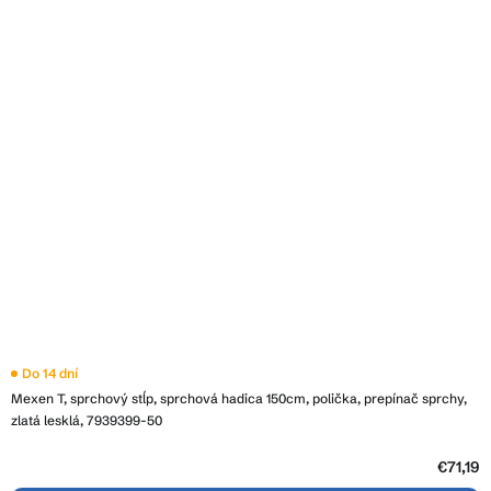
Do 14 dní
Mexen T, sprchový stĺp, sprchová hadica 150cm, polička, prepínač sprchy,
zlatá lesklá, 7939399-50
€71,19