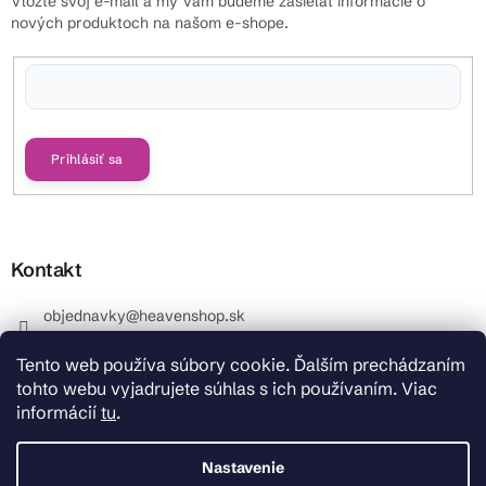
Vložte svoj e-mail a my Vám budeme zasielať informácie o
nových produktoch na našom e-shope.
Vložením e-mailu súhlasíte s
podmienkami ochrany osobných údajov
Prihlásiť sa
Kontakt
objednavky
@
heavenshop.sk
+421 914 399 399
Tento web používa súbory cookie. Ďalším prechádzaním
_Info objednávky : +421 914 399 399 Pracovné dni od
tohto webu vyjadrujete súhlas s ich používaním. Viac
8.00 hod. do 12.00 . REKLAMÁCIE : +421 914 399 399
informácií
tu
.
HeavenShop.sk
HeavenShop.sk
Nastavenie