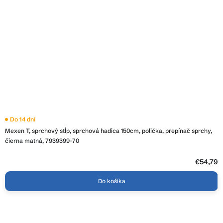
Do 14 dní
Mexen T, sprchový stĺp, sprchová hadica 150cm, polička, prepínač sprchy,
čierna matná, 7939399-70
€54,79
Do košíka