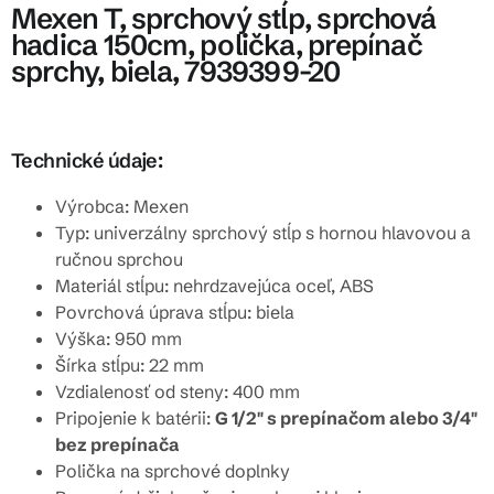
Mexen T, sprchový stĺp, sprchová
hadica 150cm, polička, prepínač
sprchy, biela, 7939399-20
Technické údaje:
Výrobca: Mexen
Typ: univerzálny sprchový stĺp s hornou hlavovou a
ručnou sprchou
Materiál stĺpu: nehrdzavejúca oceľ, ABS
Povrchová úprava stĺpu: biela
Výška: 950 mm
Šírka stĺpu: 22 mm
Vzdialenosť od steny: 400 mm
Pripojenie k batérii:
G 1/2" s prepínačom alebo 3/4"
bez prepínača
Polička na sprchové doplnky