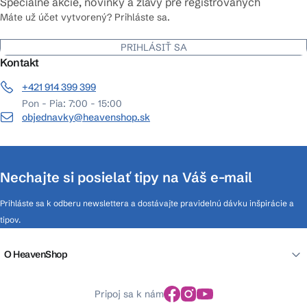
Špeciálne akcie, novinky a zľavy pre registrovaných
Máte už účet vytvorený? Prihláste sa.
PRIHLÁSIŤ SA
Kontakt
+421 914 399 399
Pon - Pia: 7:00 - 15:00
objednavky@heavenshop.sk
Nechajte si posielať tipy na Váš e-mail
Prihláste sa k odberu newslettera a dostávajte pravidelnú dávku inšpirácie a
tipov.
O HeavenShop
Pripoj sa k nám