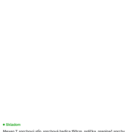
Skladom
Mexen T, sprchový stĺp, sprchová hadica 150cm, polička, prepínač sprchy,