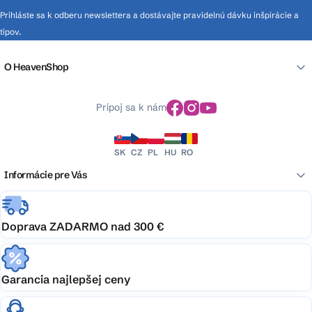
Prihláste sa k odberu newslettera a dostávajte pravidelnú dávku inšpirácie a
tipov.
O HeavenShop
Pripoj sa k nám
SK
CZ
PL
HU
RO
Informácie pre Vás
Doprava ZADARMO nad 300 €
Garancia najlepšej ceny