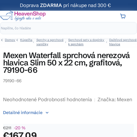
Prejsť
Doprava
ZDARMA
pri nákupe nad 300 €
na
obsah
NÁKUP
KOŠÍK
Domov
Kúpeľňa
Sprchy a sprchové
Sprchové sety a doplnky
Dažďové sprchové
vaničky
k sprchám
hlavice
Mexen Waterfall sprchová nerezová
hlavica Slim 50 x 22 cm, grafitová,
79190-66
79190-66
Priemerné
Neohodnotené
Podrobnosti hodnotenia
Značka:
Mexen
hodnotenie
Detailné informácie
produktu
je
€211
–20 %
0,0
€167,09
z