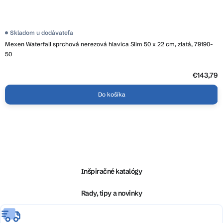
Skladom u dodávateľa
Mexen Waterfall sprchová nerezová hlavica Slim 50 x 22 cm, zlatá, 79190-
50
€143,79
Do košíka
Z
á
p
ä
Inšpiračné katalógy
t
i
Rady, tipy a novinky
e