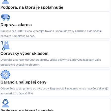
Podpora, na ktorú je spoľahnutie
Doprava zdarma
Nakúpte nad 300 € alebo vyberajte tovar s ikonou dopravy zadarmo a doručenie
nechajte kompletne na nás.
Obrovský výber skladom
Vyberajte z ponuky 90 000 produktov. Vďaka veľkým skladovým zásobám vašu
objednávku vybavíme obratom.
Garancia najlepšej ceny
Odoberáme tovar priamo od výrobcov. Registrovaní zákazníci u nás navyše získavajú
automatickú zľavu až 5 %.
Podpora, na ktorú je spoľah