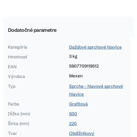
Dodatočné parametre
Kategória
Dažďové sprchové hlavice
3 kg
Hmotnosť
5907709119512
EAN
Mexen
Výrobca
Typ
Sprcha - hlavové sprchové
hlavice
Farba
Grafitová
Dĺžka (mm)
500
Šírka (mm)
220
Tvar
Obdĺžnikový