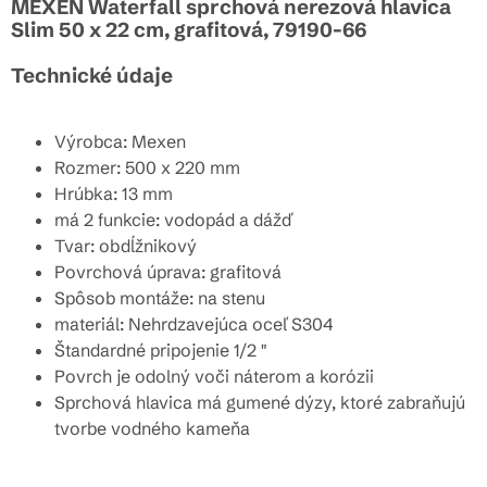
MEXEN Waterfall sprchová nerezová hlavica
Slim 50 x 22 cm, grafitová, 79190-66
Technické údaje
Výrobca: Mexen
Rozmer: 500 x 220 mm
Hrúbka: 13 mm
má 2 funkcie: vodopád a dážď
Tvar: obdĺžnikový
Povrchová úprava: grafitová
Spôsob montáže: na stenu
materiál: Nehrdzavejúca oceľ S304
Štandardné pripojenie 1/2 "
Povrch je odolný voči náterom a korózii
Sprchová hlavica má gumené dýzy, ktoré zabraňujú
tvorbe vodného kameňa