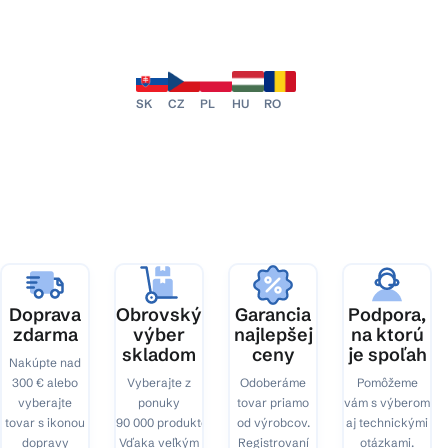
SK
CZ
PL
HU
RO
Doprava
Obrovský
Garancia
Podpora,
zdarma
výber
najlepšej
na ktorú
skladom
ceny
je spoľah
Nakúpte nad
300 € alebo
Vyberajte z
Odoberáme
Pomôžeme
vyberajte
ponuky
tovar priamo
vám s výberom
tovar s ikonou
90 000 produktov.
od výrobcov.
aj technickými
dopravy
Vďaka veľkým
Registrovaní
otázkami.