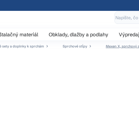
štalačný materiál
Obklady, dlažby a podlahy
Výpreda
 sety a doplnky k sprchám
Sprchové stĺpy
Mexen X, sprchový s