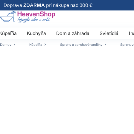
Prejsť
Doprava
ZDARMA
pri nákupe nad 300 €
na
obsah
Kúpeľňa
Kuchyňa
Dom a záhrada
Svietidlá
In
Domov
Kúpeľňa
Sprchy a sprchové vaničky
Sprchové