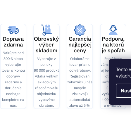
ä
t
i
e
Doprava
Obrovský
Garancia
Podpora,
zdarma
výber
najlepšej
na ktorú
skladom
ceny
je spoľah
Nakúpte nad
300 € alebo
Vyberajte z
Odoberáme
Pomôžeme
vyberajte
ponuky
tovar priamo
vám s výberom
Tento 
tovar s ikonou
90 000 produktov.
od výrobcov.
aj technickými
vyjadru
dopravy
Vďaka veľkým
Registrovaní
otázkami.
zadarmo a
skladovým
zákazníci u nás
Každý mesiac
doručenie
zásobám vašu
navyše
úspešne
Nas
nechajte
objednávku
získavajú
vyriešime cez
kompletne na
vybavíme
automatickú
4 000 hovorov
nás.
obratom.
zľavu až 5 %.
a e-mailov.