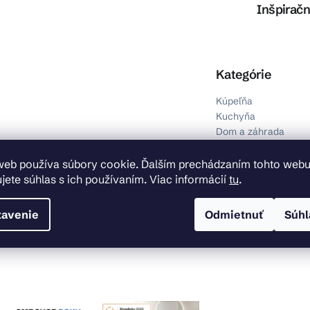
Inšpiračn
Preskočiť kategórie
Kategórie
Kúpeľňa
Kuchyňa
Dom a záhrada
Svietidlá
Inštalačný materiál
web používa súbory cookie. Ďalším prechádzaním tohto web
Obklady, dlažby a p
jete súhlas s ich používaním. Viac informácií
tu
.
Výpredaj
tavenie
Odmietnuť
Súhl