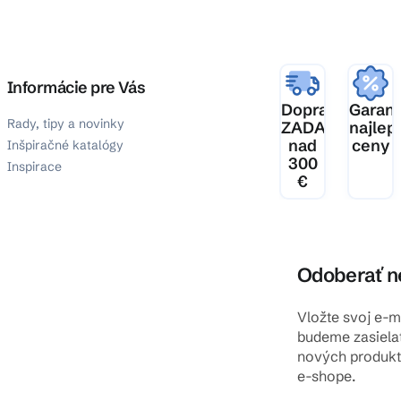
Informácie pre Vás
Doprava
Garanc
Rady, tipy a novinky
ZADARMO
najlep
nad
ceny
Inšpiračné katalógy
300
Inspirace
€
Odoberať n
Vložte svoj e-
budeme zasiela
nových produk
e-shope.