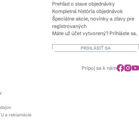
Prehľad o stave objednávky
Kompletná história objednávok
Špeciálne akcie, novinky a zľavy pre
registrovaných
Máte už účet vytvorený? Prihláste sa.
PRIHLÁSIŤ SA
Pripoj sa k nám
y
dajov
TU a reklamácie