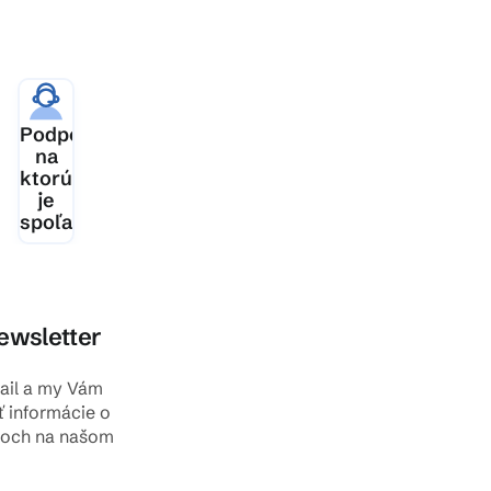
ia
Podpora,
šej
na
ktorú
je
spoľahnutie
ewsletter
mail a my Vám
ť informácie o
toch na našom