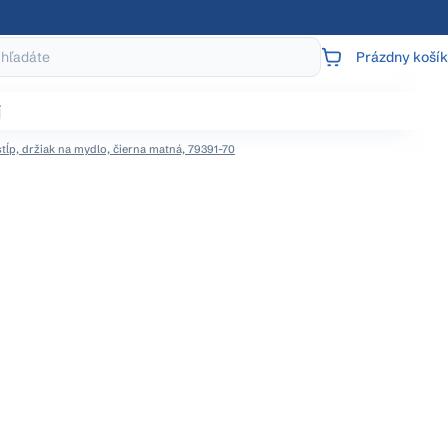
Prázdny košík
NÁKUPNÝ
KOŠÍK
j
tĺp, držiak na mydlo, čierna matná, 79391-70