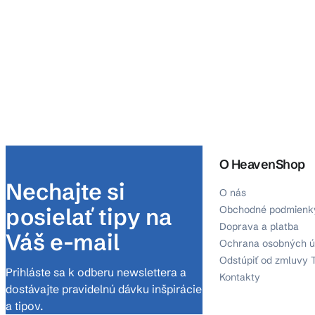
O HeavenShop
Nechajte si
O nás
posielať tipy na
Obchodné podmienk
Doprava a platba
Váš e-mail
Ochrana osobných ú
Odstúpiť od zmluvy 
Prihláste sa k odberu newslettera a
Kontakty
dostávajte pravidelnú dávku inšpirácie
a tipov.