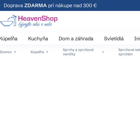
Prejsť
Doprava
ZDARMA
pri nákupe nad 300 €
na
obsah
Kúpeľňa
Kuchyňa
Dom a záhrada
Svietidlá
In
Sprchy a sprchové
Sprchové set
Domov
Kúpeľňa
vaničky
sprchám