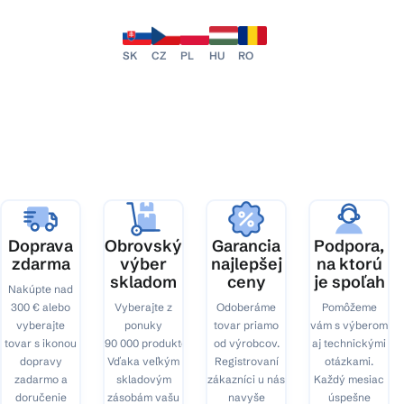
SK
CZ
PL
HU
RO
Doprava
Obrovský
Garancia
Podpora,
zdarma
výber
najlepšej
na ktorú
skladom
ceny
je spoľah
Nakúpte nad
300 € alebo
Vyberajte z
Odoberáme
Pomôžeme
vyberajte
ponuky
tovar priamo
vám s výberom
tovar s ikonou
90 000 produktov.
od výrobcov.
aj technickými
dopravy
Vďaka veľkým
Registrovaní
otázkami.
zadarmo a
skladovým
zákazníci u nás
Každý mesiac
doručenie
zásobám vašu
navyše
úspešne