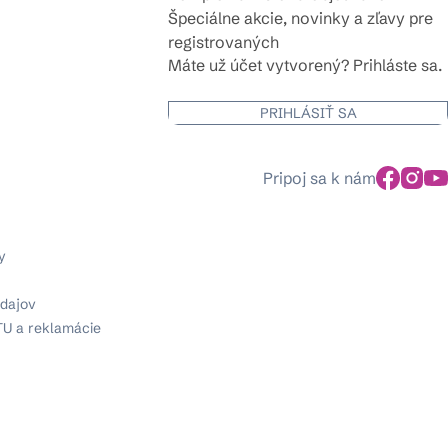
Špeciálne akcie, novinky a zľavy pre
registrovaných
Máte už účet vytvorený? Prihláste sa.
PRIHLÁSIŤ SA
Pripoj sa k nám
y
dajov
TU a reklamácie