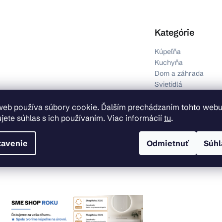
Preskočiť kategórie
Kategórie
Kúpeľňa
Kuchyňa
Dom a záhrada
Svietidlá
Inštalačný materiál
Obklady, dlažby a p
web používa súbory cookie. Ďalším prechádzaním tohto web
Výpredaj
jete súhlas s ich používaním. Viac informácií
tu
.
tavenie
Odmietnuť
Súhl