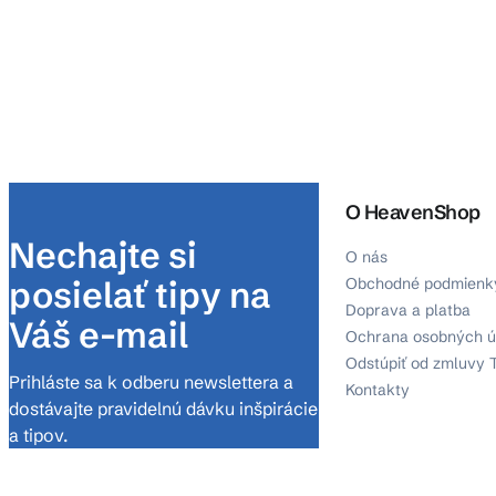
O HeavenShop
Nechajte si
O nás
posielať tipy na
Obchodné podmienk
Doprava a platba
Váš e-mail
Ochrana osobných ú
Odstúpiť od zmluvy 
Prihláste sa k odberu newslettera a
Kontakty
dostávajte pravidelnú dávku inšpirácie
a tipov.