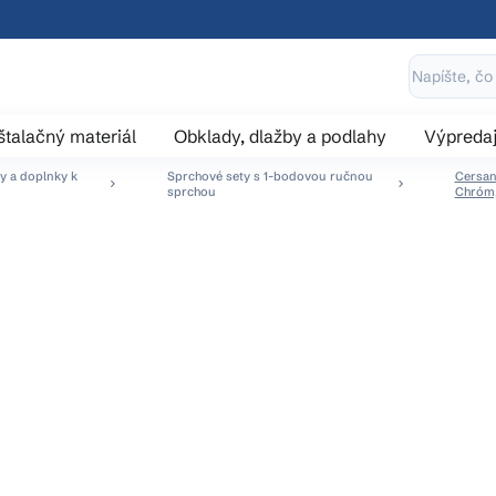
štalačný materiál
Obklady, dlažby a podlahy
Výpreda
y a doplnky k
Sprchové sety s 1-bodovou ručnou
Cersan
sprchou
Chróm,