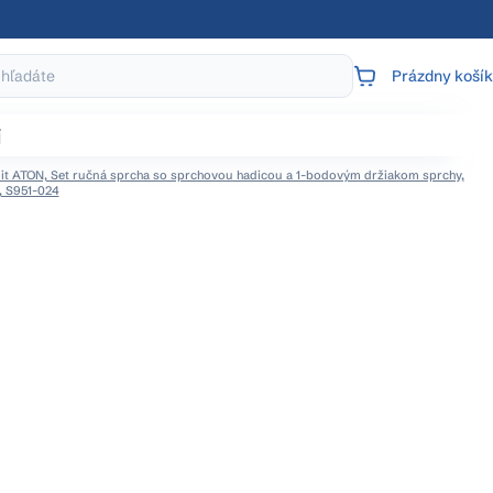
Prázdny košík
NÁKUPNÝ
KOŠÍK
j
it ATON, Set ručná sprcha so sprchovou hadicou a 1-bodovým držiakom sprchy,
 S951-024