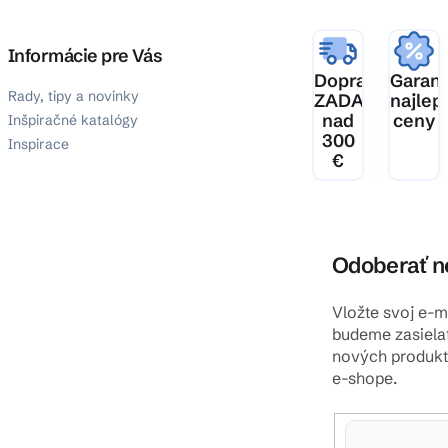
Informácie pre Vás
Doprava
Garanc
Rady, tipy a novinky
ZADARMO
najlep
nad
ceny
Inšpiračné katalógy
300
Inspirace
€
Odoberať n
Vložte svoj e-
budeme zasiela
nových produk
e-shope.