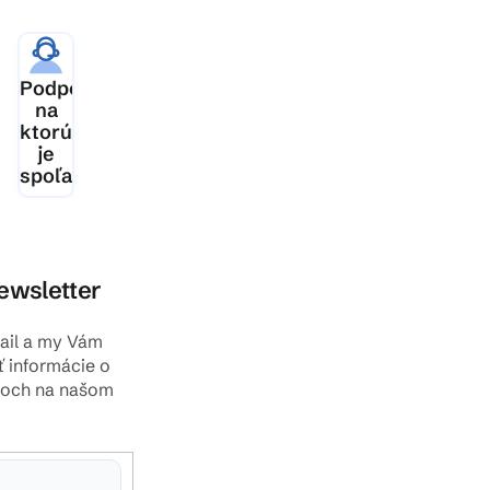
ia
Podpora,
šej
na
ktorú
je
spoľahnutie
ewsletter
mail a my Vám
ť informácie o
toch na našom