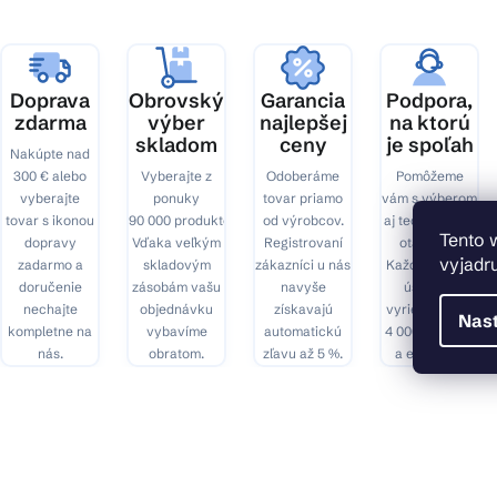
t
i
e
Doprava
Obrovský
Garancia
Podpora,
zdarma
výber
najlepšej
na ktorú
skladom
ceny
je spoľah
Nakúpte nad
300 € alebo
Vyberajte z
Odoberáme
Pomôžeme
vyberajte
ponuky
tovar priamo
vám s výberom
tovar s ikonou
90 000 produktov.
od výrobcov.
aj technickými
Tento 
dopravy
Vďaka veľkým
Registrovaní
otázkami.
vyjadru
zadarmo a
skladovým
zákazníci u nás
Každý mesiac
doručenie
zásobám vašu
navyše
úspešne
nechajte
objednávku
získavajú
vyriešime cez
Nas
kompletne na
vybavíme
automatickú
4 000 hovorov
nás.
obratom.
zľavu až 5 %.
a e-mailov.