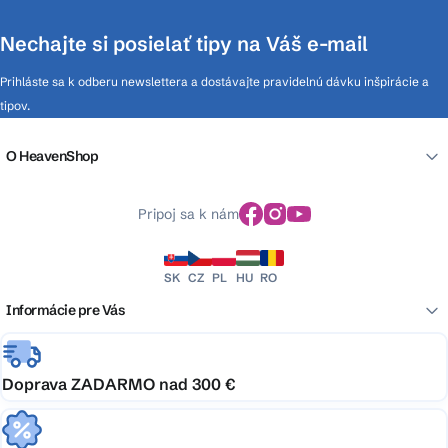
Nechajte si posielať tipy na Váš e-mail
Prihláste sa k odberu newslettera a dostávajte pravidelnú dávku inšpirácie a
tipov.
O HeavenShop
Pripoj sa k nám
SK
CZ
PL
HU
RO
Informácie pre Vás
Doprava ZADARMO nad 300 €