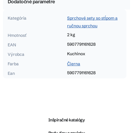
Dodatočné parametre
Kategória
Sprchové sety so stĺpom a
ručnou sprchou
2 kg
Hmotnosť
5907791161628
EAN
Kuchinox
Výrobca
Farba
Čierna
5907791161628
Ean
Z
á
p
ä
Inšpiračné katalógy
t