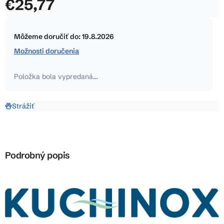
€25,77
5
hviezdičiek.
Jednotková
cena:
Môžeme doručiť do:
19.8.2026
Možnosti doručenia
Položka bola vypredaná…
Strážiť
Podrobný popis