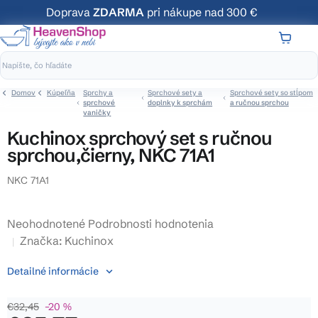
Prejsť
Doprava
ZDARMA
pri nákupe nad 300 €
na
obsah
NÁKUP
KOŠÍK
Domov
Kúpeľňa
Sprchy a
Sprchové sety a
Sprchové sety so stĺpom
sprchové
doplnky k sprchám
a ručnou sprchou
vaničky
Kuchinox sprchový set s ručnou
sprchou,čierny, NKC 71A1
NKC 71A1
Priemerné
Neohodnotené
Podrobnosti hodnotenia
hodnotenie
Značka:
Kuchinox
produktu
Detailné informácie
je
0,0
€32,45
–20 %
z