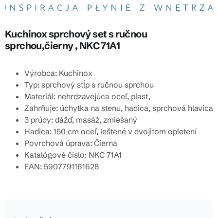
Kuchinox sprchový set s ručnou
sprchou,čierny , NKC 71A1
Výrobca: Kuchinox
Typ: sprchový stĺp s ručnou sprchou
Materiál: nehrdzavejúca oceľ, plast,
Zahrňuje: úchytka na stenu, hadica, sprchová hlavica
3 prúdy: dážď, masáž, zmiešaný
Hadica: 150 cm oceľ, leštené v dvojitom opletení
Povrchová úprava: Čierna
Katalógové číslo: NKC 71A1
EAN: 5907791161628