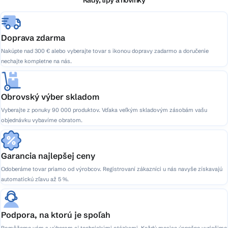
i
Rady, tipy a novinky
e
Doprava zdarma
Nakúpte nad 300 € alebo vyberajte tovar s ikonou dopravy zadarmo a doručenie
nechajte kompletne na nás.
Obrovský výber skladom
Vyberajte z ponuky 90 000 produktov. Vďaka veľkým skladovým zásobám vašu
objednávku vybavíme obratom.
Garancia najlepšej ceny
Odoberáme tovar priamo od výrobcov. Registrovaní zákazníci u nás navyše získavajú
automatickú zľavu až 5 %.
Podpora, na ktorú je spoľah