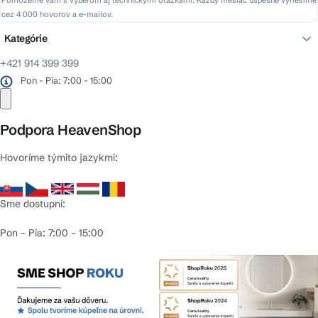
Pomôžeme vám s výberom aj technickými otázkami. Každý mesiac úspešne vyriešime
cez 4 000 hovorov a e-mailov.
Kategórie
+421 914 399 399
Pon - Pia: 7:00 - 15:00
Podpora HeavenShop
Hovoríme týmito jazykmi:
Sme dostupní:
Pon – Pia: 7:00 – 15:00