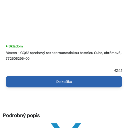
Priemerné
Skladom
hodnotenie
Mexen - CQ62 sprchový set s termostatickou batériou Cube, chrómová,
produktu
je
772506295-00
3,9
z
5
€141
hviezdičiek.
Do košíka
Podrobný popis