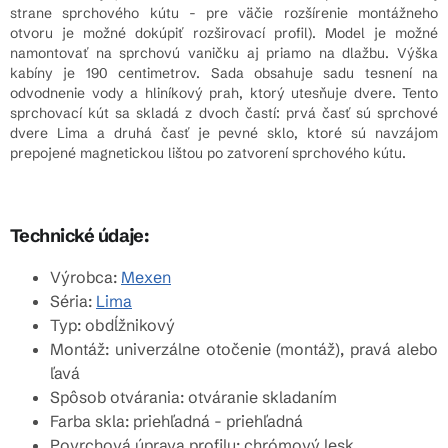
strane sprchového kútu - pre väčie rozšírenie montážneho
otvoru je možné dokúpiť rozširovací profil). Model je možné
namontovať na sprchovú vaničku aj priamo na dlažbu. Výška
kabíny je 190 centimetrov. Sada obsahuje sadu tesnení na
odvodnenie vody a hliníkový prah, ktorý utesňuje dvere. Tento
sprchovací kút sa skladá z dvoch častí: prvá časť sú sprchové
dvere Lima a druhá časť je pevné sklo, ktoré sú navzájom
prepojené magnetickou lištou po zatvorení sprchového kútu.
Technické údaje:
Výrobca:
Mexen
Séria:
Lima
Typ: obdĺžnikový
Montáž: univerzálne otočenie (montáž), pravá alebo
ľavá
Spôsob otvárania: otváranie skladaním
Farba skla: priehľadná - priehľadná
Povrchová úprava profilu: chrómový lesk