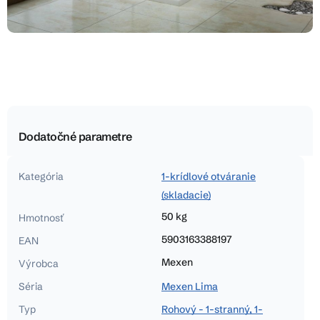
Dodatočné parametre
Kategória
1-krídlové otváranie
(skladacie)
50 kg
Hmotnosť
5903163388197
EAN
Mexen
Výrobca
Séria
Mexen Lima
Typ
Rohový - 1-stranný, 1-