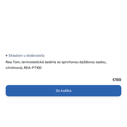
Priemerné
Skladom u dodávateľa
hodnotenie
Rea Tom, termostatická batéria so sprchovou dažďovou sadou,
produktu
je
chrómová, REA-P7100
4,2
z
5
€159
hviezdičiek.
Do košíka