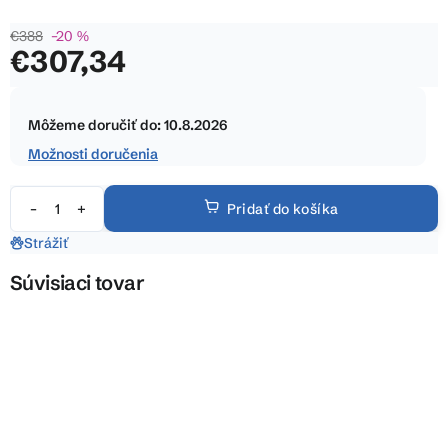
z
€388
–20 %
5
€307,34
hviezdičiek.
Jednotková
cena:
Môžeme doručiť do:
10.8.2026
Možnosti doručenia
Pridať do košíka
Strážiť
Súvisiaci tovar