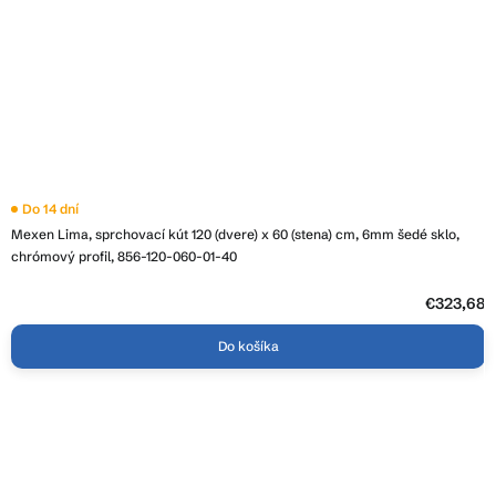
Do 14 dní
Mexen Lima, sprchovací kút 120 (dvere) x 60 (stena) cm, 6mm šedé sklo,
chrómový profil, 856-120-060-01-40
€323,68
Do košíka
Z
á
p