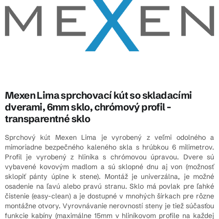
Mexen Lima sprchovací kút so skladacími
dverami, 6mm sklo, chrómový profil -
transparentné sklo
Sprchový kút Mexen Lima je vyrobený z veľmi odolného a
mimoriadne bezpečného kaleného skla s hrúbkou 6 milimetrov.
Profil je vyrobený z hliníka s chrómovou úpravou. Dvere sú
vybavené kovovým madlom a sú sklopné dnu aj von (možnosť
sklopiť pánty úplne k stene). Montáž je univerzálna, je možné
osadenie na ľavú alebo pravú stranu. Sklo má povlak pre ľahké
čistenie (easy-clean) a je dostupné v mnohých šírkach pre rôzne
montážne otvory. Vyrovnávanie nerovností steny je tiež súčasťou
funkcie kabíny (maximálne 15mm v hliníkovom profile na každej