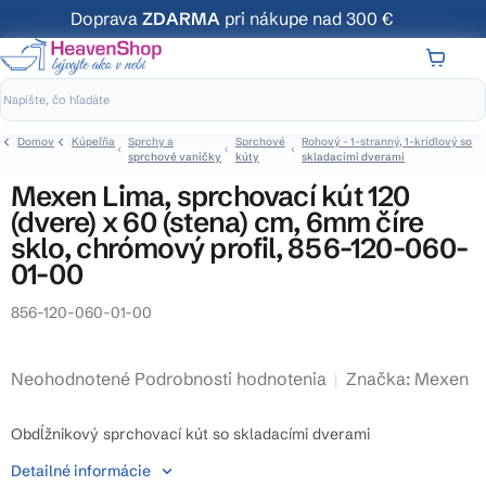
Prejsť
Doprava
ZDARMA
pri nákupe nad 300 €
na
obsah
NÁKUP
KOŠÍK
Domov
Kúpeľňa
Sprchy a
Sprchové
Rohový - 1-stranný, 1-krídlový so
sprchové vaničky
kúty
skladacími dverami
Mexen Lima, sprchovací kút 120
(dvere) x 60 (stena) cm, 6mm číre
sklo, chrómový profil, 856-120-060-
01-00
856-120-060-01-00
Priemerné
Neohodnotené
Podrobnosti hodnotenia
Značka:
Mexen
hodnotenie
produktu
Obdĺžnikový sprchovací kút so skladacími dverami
je
Detailné informácie
0,0