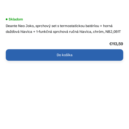
Priemerné
Skladom
hodnotenie
Deante Neo Joko, sprchový set s termostatickou batériou + horná
produktu
je
dažďová hlavica + 1-funkčná sprchová ručná hlavica, chróm, NBJ_051T
4,3
z
5
€113,59
hviezdičiek.
Do košíka