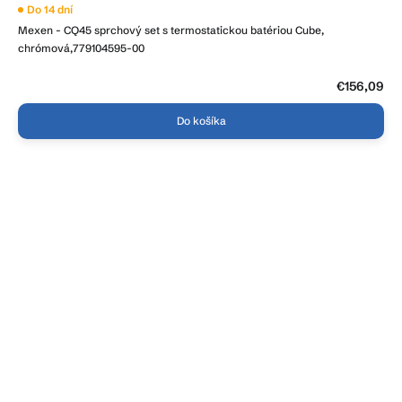
Do 14 dní
Mexen - CQ45 sprchový set s termostatickou batériou Cube,
chrómová,779104595-00
€156,09
Do košíka