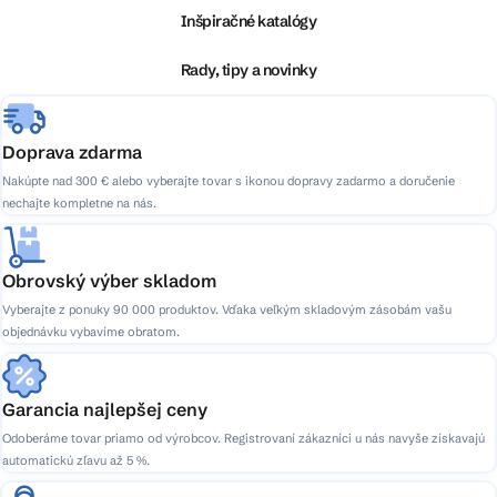
ä
Inšpiračné katalógy
t
i
Rady, tipy a novinky
e
Doprava zdarma
Nakúpte nad 300 € alebo vyberajte tovar s ikonou dopravy zadarmo a doručenie
nechajte kompletne na nás.
Obrovský výber skladom
Vyberajte z ponuky 90 000 produktov. Vďaka veľkým skladovým zásobám vašu
objednávku vybavíme obratom.
Garancia najlepšej ceny
Odoberáme tovar priamo od výrobcov. Registrovaní zákazníci u nás navyše získavajú
automatickú zľavu až 5 %.