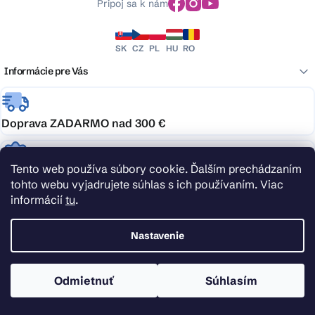
Pripoj sa k nám
SK
CZ
PL
HU
RO
Informácie pre Vás
Doprava ZADARMO nad 300 €
Tento web používa súbory cookie. Ďalším prechádzaním
Garancia najlepšej ceny
tohto webu vyjadrujete súhlas s ich používaním. Viac
informácií
tu
.
Podpora, na ktorú je spoľahnutie
Nastavenie
Doprava zdarma
Odmietnuť
Súhlasím
Nakúpte nad 300 € alebo vyberajte tovar s ikonou dopravy zadarmo a doručenie
nechajte kompletne na nás.