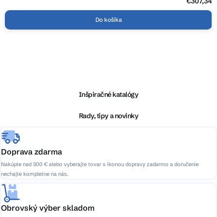
€307,34
Do košíka
Z
á
p
ä
Inšpiračné katalógy
t
i
Rady, tipy a novinky
e
Doprava zdarma
Nakúpte nad 300 € alebo vyberajte tovar s ikonou dopravy zadarmo a doručenie
nechajte kompletne na nás.
Obrovský výber skladom