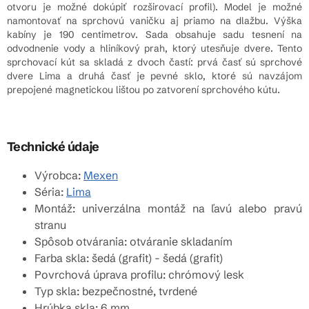
otvoru je možné dokúpiť rozširovací profil). Model je možné
namontovať na sprchovú vaničku aj priamo na dlažbu. Výška
kabíny je 190 centimetrov. Sada obsahuje sadu tesnení na
odvodnenie vody a hliníkový prah, ktorý utesňuje dvere. Tento
sprchovací kút sa skladá z dvoch častí: prvá časť sú sprchové
dvere Lima a druhá časť je pevné sklo, ktoré sú navzájom
prepojené magnetickou lištou po zatvorení sprchového kútu.
Technické údaje
Výrobca:
Mexen
Séria:
Lima
Montáž: univerzálna montáž na ľavú alebo pravú
stranu
Spôsob otvárania: otváranie skladaním
Farba skla: šedá (grafit) - šedá (grafit)
Povrchová úprava profilu: chrómový lesk
Typ skla: bezpečnostné, tvrdené
Hrúbka skla: 6 mm