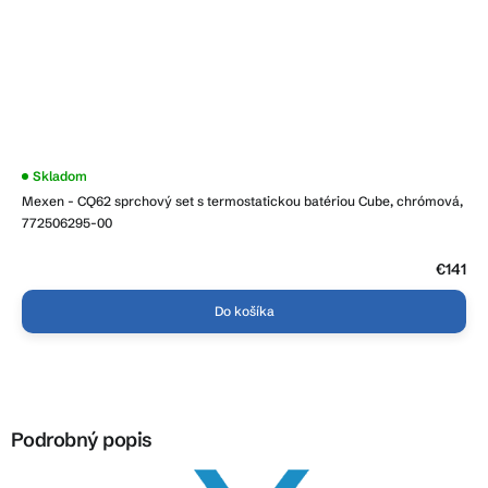
Priemerné
Skladom
hodnotenie
Mexen - CQ62 sprchový set s termostatickou batériou Cube, chrómová,
produktu
je
772506295-00
3,9
z
5
€141
hviezdičiek.
Do košíka
Podrobný popis