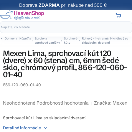
Prejsť
Doprava
ZDARMA
pri nákupe nad 300 €
na
obsah
NÁKUP
KOŠÍK
Domov
Kúpeľňa
Sprchy a
Sprchové
Rohový - 1-stranný, 1-krídlový so
sprchové vaničky
kúty
skladacími dverami
Mexen Lima, sprchovací kút 120
(dvere) x 60 (stena) cm, 6mm šedé
sklo, chrómový profil, 856-120-060-
01-40
856-120-060-01-40
Priemerné
Neohodnotené
Podrobnosti hodnotenia
Značka:
Mexen
hodnotenie
produktu
Sprchovací kút Lima so skladacími dverami
je
Detailné informácie
0,0