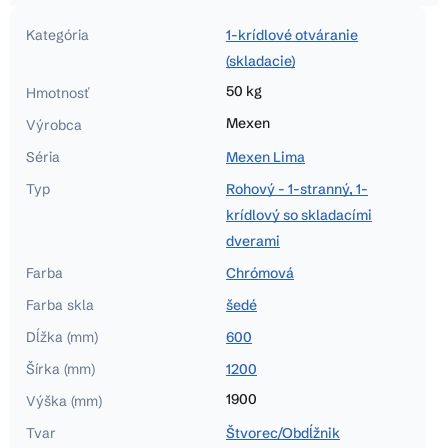
Kategória
1-krídlové otváranie
(skladacie)
50 kg
Hmotnosť
Mexen
Výrobca
Séria
Mexen Lima
Typ
Rohový - 1-stranný, 1-
krídlový so skladacími
dverami
Farba
Chrómová
Farba skla
šedé
Dĺžka (mm)
600
Šírka (mm)
1200
1900
Výška (mm)
Tvar
Štvorec/Obdĺžnik