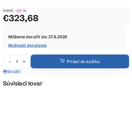
z
€408
–20 %
5
€323,68
hviezdičiek.
Jednotková
cena:
Môžeme doručiť do:
27.8.2026
Možnosti doručenia
Pridať do košíka
Strážiť
Súvisiaci tovar