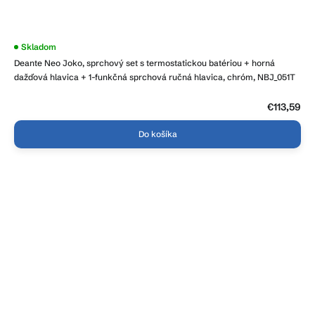
Priemerné
Skladom
hodnotenie
Deante Neo Joko, sprchový set s termostatickou batériou + horná
produktu
je
dažďová hlavica + 1-funkčná sprchová ručná hlavica, chróm, NBJ_051T
4,3
z
5
€113,59
hviezdičiek.
Do košíka