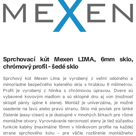
Sprchovací kút Mexen LIMA, 6mm sklo,
chrómový profil - šedé sklo
Sprchový kút Mexen Lima je vyrobený z veľmi odolného a
mimoriadne bezpečného kaleného skla s hrúbkou 6 milimetrov.
Profil je vyrobený z hliníka s chrómovou úpravou. Dvere sú
vybavené kovovým madlom a sú sklopné dnu aj von (možnosť
sklopiť pánty úplne k stene). Montáž je univerzálna, je možné
osadenie na ľavú alebo pravú stranu. Sklo má povlak pre ľahké
čistenie (easy-clean) a je dostupné v mnohých šírkach pre rôzne
montážne otvory. Vyrovnávanie nerovností steny je tiež súčasťou
funkcie kabíny (maximálne 15mm v hliníkovom profile na každej
strane sprchového kútu - pre väčie rozšírenie montážneho