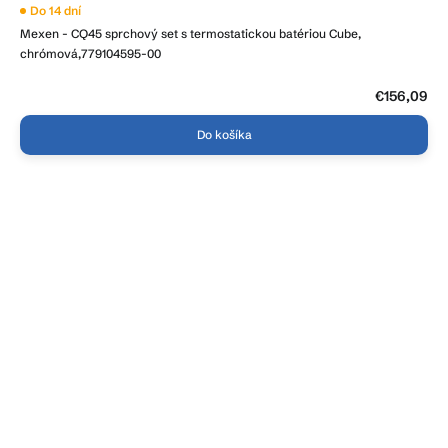
Do 14 dní
Mexen - CQ45 sprchový set s termostatickou batériou Cube,
chrómová,779104595-00
€156,09
Do košíka