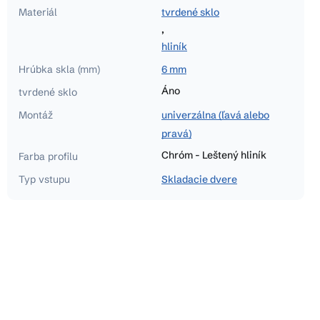
Materiál
tvrdené sklo
,
hliník
Hrúbka skla (mm)
6 mm
Áno
tvrdené sklo
Montáž
univerzálna (ľavá alebo
pravá)
Chróm - Leštený hliník
Farba profilu
Typ vstupu
Skladacie dvere