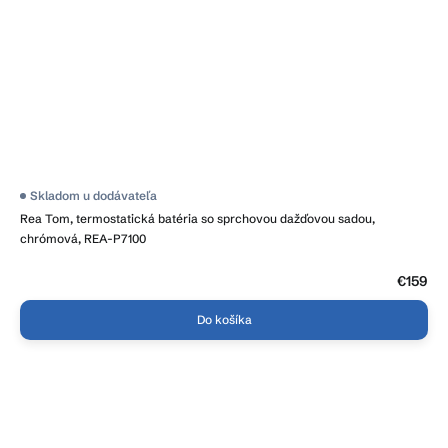
Priemerné
Skladom u dodávateľa
hodnotenie
Rea Tom, termostatická batéria so sprchovou dažďovou sadou,
produktu
je
chrómová, REA-P7100
4,2
z
5
€159
hviezdičiek.
Do košíka