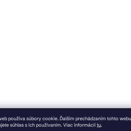
web používa súbory cookie. Ďalším prechádzaním tohto web
jete súhlas s ich používaním. Viac informácií
tu
.