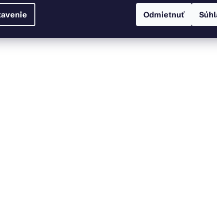
tavenie
Odmietnuť
Súhl