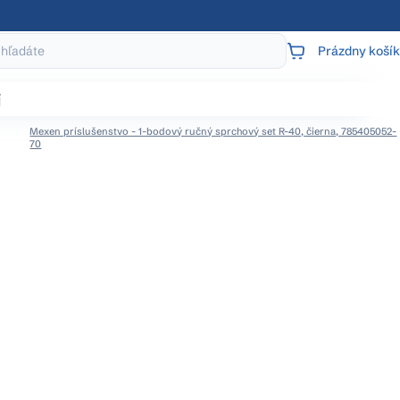
Prázdny košík
NÁKUPNÝ
KOŠÍK
j
Mexen príslušenstvo - 1-bodový ručný sprchový set R-40, čierna, 785405052-
70