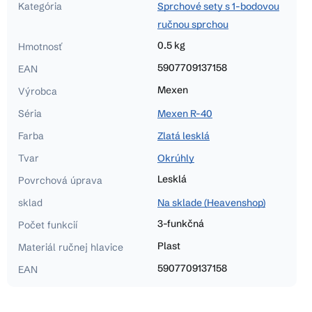
Kategória
Sprchové sety s 1-bodovou
ručnou sprchou
0.5 kg
Hmotnosť
5907709137158
EAN
Mexen
Výrobca
Séria
Mexen R-40
Farba
Zlatá lesklá
Tvar
Okrúhly
Lesklá
Povrchová úprava
sklad
Na sklade (Heavenshop)
3-funkčná
Počet funkcií
Plast
Materiál ručnej hlavice
5907709137158
EAN