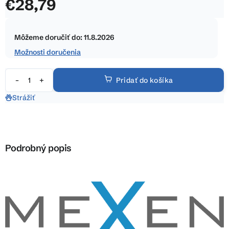
€28,79
z
5
Jednotková
hviezdičiek.
cena:
Môžeme doručiť do:
11.8.2026
Možnosti doručenia
Pridať do košíka
Strážiť
Podrobný popis