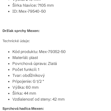
Šírka hlavice: ?105 mm
ID: Mex-79540-50
Držiak sprchy Mexen:
Technické údaje:
Kód produktu: Mex-79352-50
Materiál: plast
Povrchová úprava: Zlatá
Počet funkcií: 1
Tvar: obdĺžnikový
Pripojenie: G 1/2 "
Výška: 60 mm
Šírka: 44 mm
Vzdialenosť od steny: 42 mm
Sprchová hadica Mexen: