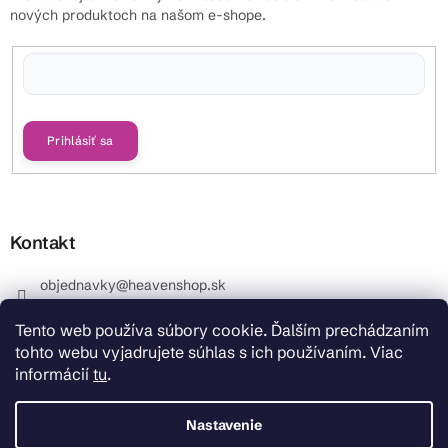
nových produktoch na našom e-shope.
Vložením e-mailu súhlasíte s
podmienkami ochrany osobných údajov
Prihlásiť sa
Kontakt
objednavky
@
heavenshop.sk
+421 914 399 399
Tento web používa súbory cookie. Ďalším prechádzaním
_Info objednávky : +421 914 399 399 Pracovné dni od
tohto webu vyjadrujete súhlas s ich používaním. Viac
8.00 hod. do 12.00 . REKLAMÁCIE : +421 914 399 399
informácií
tu
.
HeavenShop.sk
HeavenShop.sk
Nastavenie