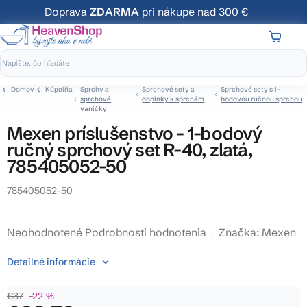
Prejsť
Doprava
ZDARMA
pri nákupe nad 300 €
na
obsah
NÁKUP
KOŠÍK
Domov
Kúpeľňa
Sprchy a
Sprchové sety a
Sprchové sety s 1-
sprchové
doplnky k sprchám
bodovou ručnou sprchou
vaničky
Mexen príslušenstvo - 1-bodový
ručný sprchový set R-40, zlatá,
785405052-50
785405052-50
Priemerné
Neohodnotené
Podrobnosti hodnotenia
Značka:
Mexen
hodnotenie
Detailné informácie
produktu
je
€37
–22 %
0,0