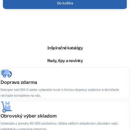
Do košíka
Z
á
p
ä
Inšpiračné katalógy
t
i
Rady, tipy a novinky
e
Doprava zdarma
Nakúpte nad 300 € alebo vyberajte tovar s ikonou dopravy zadarmo a doručenie
nechajte kompletne na nás.
Obrovský výber skladom
Vyberajte z ponuky 90 000 produktov. Vďaka veľkým skladovým zásobám vašu
objednávku vybavíme obratom.