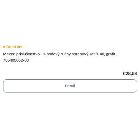
Do 14 dní
Mexen príslušenstvo - 1-bodový ručný sprchový set R-40, grafit,
785405052-66
€28,58
Detail