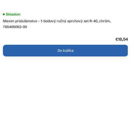
Skladom
Mexen príslušenstvo - 1-bodový ručný sprchový set R-40, chróm,
785405052-00
€18,54
Do košíka