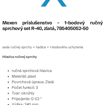
Mexen príslušenstvo - 1-bodový ručný
sprchový set R-40, zlatá, 785405052-50
sada ručnej sprchy + hadice + 1-bodového uchytenia
Hlavica ručnej sprchy
ručná sprchová hlavica
Materiál: plast
Povrchová úprava: Zlatá
Počet funkcií: 3
Tvar: okrúhly
Pripojenie: G 1/2 "
Výška: 240 mm