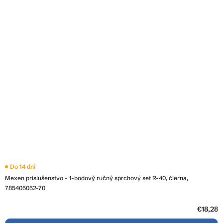
Do 14 dní
Mexen príslušenstvo - 1-bodový ručný sprchový set R-40, čierna,
785405052-70
€18,28