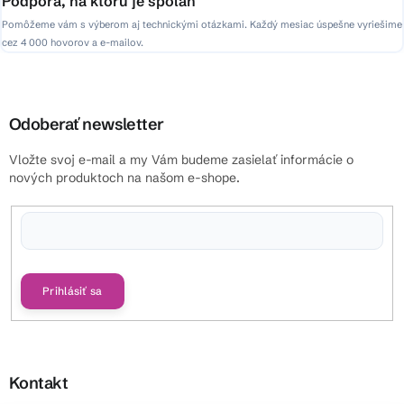
Podpora, na ktorú je spoľah
Pomôžeme vám s výberom aj technickými otázkami. Každý mesiac úspešne vyriešime
cez 4 000 hovorov a e-mailov.
Odoberať newsletter
Vložte svoj e-mail a my Vám budeme zasielať informácie o
nových produktoch na našom e-shope.
Vložením e-mailu súhlasíte s
podmienkami ochrany osobných údajov
Prihlásiť sa
Kontakt