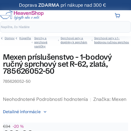
Prejsť
Doprava
ZDARMA
pri nákupe nad 300 €
na
obsah
NÁKUP
KOŠÍK
Domov
Kúpeľňa
Sprchy a
Sprchové sety a
Sprchové sety s 1-
sprchové
doplnky k sprchám
bodovou ručnou sprchou
vaničky
Mexen príslušenstvo - 1-bodový
ručný sprchový set R-62, zlatá,
785626052-50
785626052-50
Priemerné
Neohodnotené
Podrobnosti hodnotenia
Značka:
Mexen
hodnotenie
Detailné informácie
produktu
je
€34
–20 %
0,0