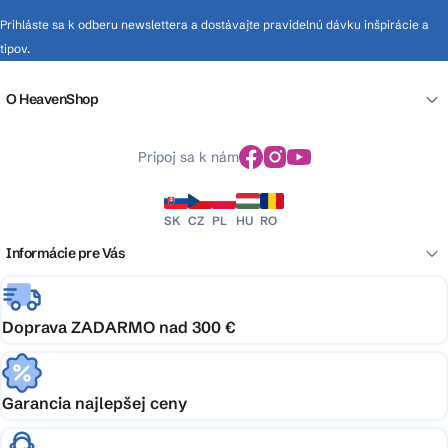
Prihláste sa k odberu newslettera a dostávajte pravidelnú dávku inšpirácie a
tipov.
O HeavenShop
Pripoj sa k nám
SK
CZ
PL
HU
RO
Informácie pre Vás
Doprava ZADARMO nad 300 €
Garancia najlepšej ceny