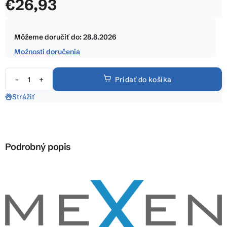
€26,93
z
5
Jednotková
hviezdičiek.
cena:
Môžeme doručiť do:
28.8.2026
Možnosti doručenia
Pridať do košíka
Strážiť
Podrobný popis