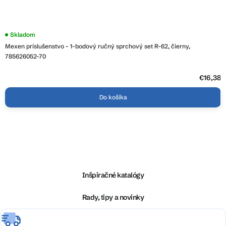
Skladom
Mexen príslušenstvo - 1-bodový ručný sprchový set R-62, čierny,
785626052-70
€16,38
Do košíka
Z
á
p
ä
Inšpiračné katalógy
t
i
Rady, tipy a novinky
e