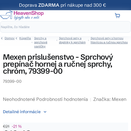
Prejsť
Doprava
ZDARMA
pri nákupe nad 300 €
na
obsah
NÁKUP
KOŠÍK
Domov
Kúpeľňa
Sprchy a
Sprchové sety a
Sprchové sety s hornou
sprchové
doplnky k sprchám
hlavicou a ručnou sprchou
vaničky
Mexen prislušenstvo - Sprchový
prepínač hornej a ručnej sprchy,
chróm, 79399-00
79399-00
Priemerné
Neohodnotené
Podrobnosti hodnotenia
Značka:
Mexen
hodnotenie
Detailné informácie
produktu
je
€21
–21 %
0,0