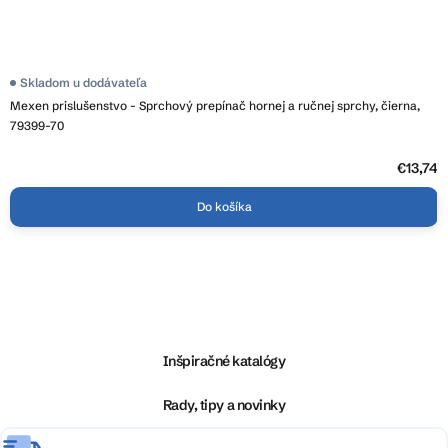
Skladom u dodávateľa
Mexen prislušenstvo - Sprchový prepínač hornej a ručnej sprchy, čierna,
79399-70
€13,74
Do košíka
Z
á
p
ä
Inšpiračné katalógy
t
i
Rady, tipy a novinky
e