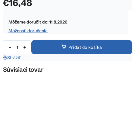
€16,48
z
5
Jednotková
hviezdičiek.
cena:
Môžeme doručiť do:
11.8.2026
Možnosti doručenia
Pridať do košíka
Strážiť
Súvisiaci tovar