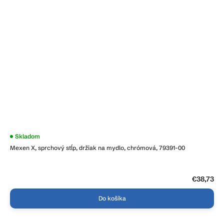
Skladom
Mexen X, sprchový stĺp, držiak na mydlo, chrómová, 79391-00
€38,73
Do košíka