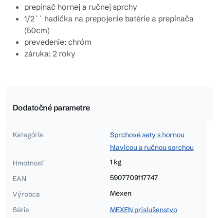
prepínač hornej a ručnej sprchy
1/2`` hadička na prepojenie batérie a prepínača
(50cm)
prevedenie: chróm
záruka: 2 roky
Dodatočné parametre
Kategória
Sprchové sety s hornou
hlavicou a ručnou sprchou
1 kg
Hmotnosť
5907709117747
EAN
Mexen
Výrobca
Séria
MEXEN príslušenstvo