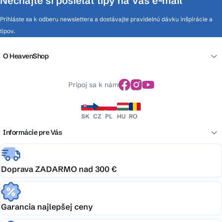
Nechajte si posielať tipy na Váš e-mail
Prihláste sa k odberu newslettera a dostávajte pravidelnú dávku inšpirácie a
tipov.
O HeavenShop
Pripoj sa k nám
SK
CZ
PL
HU
RO
Informácie pre Vás
Doprava ZADARMO nad 300 €
Garancia najlepšej ceny