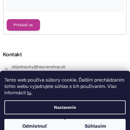
Vložením e-mailu súhlasíte s
podmienkami ochrany osobných údajov
Prihlásiť sa
Kontakt
objednavky
@
heavenshop.sk
+421 914 399 399
Tento web používa súbory cookie. Ďalším prechádzaním
_Info objednávky : +421 914 399 399 Pracovné dni od
tohto webu vyjadrujete súhlas s ich používaním. Viac
8.00 hod. do 12.00 . REKLAMÁCIE : +421 914 399 399
informácií
tu
.
HeavenShop.sk
HeavenShop.sk
Nastavenie
Odmietnuť
Súhlasím
Copyright 2026
Heavenshop
. Všetky práva vyhradené.