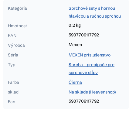
Kategória
Sprchové sety s hornou
hlavicou a ručnou sprchou
0.2 kg
Hmotnosť
5907709117792
EAN
Mexen
Výrobca
Séria
MEXEN príslušenstvo
Typ
Sprcha - prepípače pre
sprchové stĺpy
Farba
Čierna
sklad
Na sklade (Heavenshop)
5907709117792
Ean