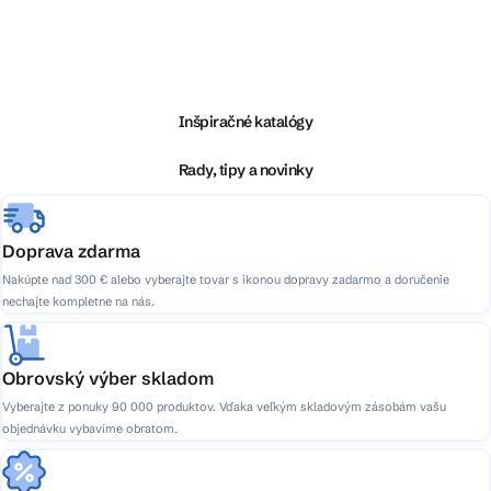
Z
á
p
ä
Inšpiračné katalógy
t
i
Rady, tipy a novinky
e
Doprava zdarma
Nakúpte nad 300 € alebo vyberajte tovar s ikonou dopravy zadarmo a doručenie
nechajte kompletne na nás.
Obrovský výber skladom
Vyberajte z ponuky 90 000 produktov. Vďaka veľkým skladovým zásobám vašu
objednávku vybavíme obratom.