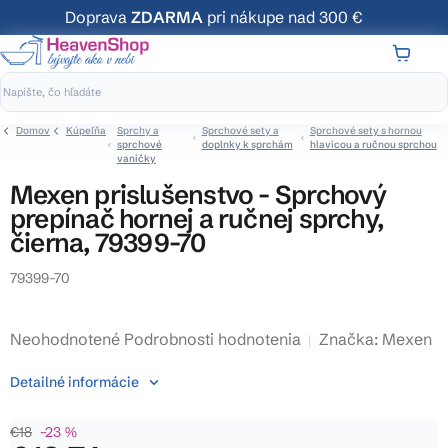
Prejsť
Doprava
ZDARMA
pri nákupe nad 300 €
na
obsah
NÁKUP
KOŠÍK
Domov
Kúpeľňa
Sprchy a
Sprchové sety a
Sprchové sety s hornou
sprchové
doplnky k sprchám
hlavicou a ručnou sprchou
vaničky
Mexen prislušenstvo - Sprchový
prepínač hornej a ručnej sprchy,
čierna, 79399-70
79399-70
Priemerné
Neohodnotené
Podrobnosti hodnotenia
Značka:
Mexen
hodnotenie
Detailné informácie
produktu
je
€18
–23 %
0,0