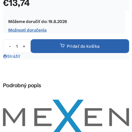
€13,74
z
5
Jednotková
hviezdičiek.
cena:
Môžeme doručiť do:
19.8.2026
Možnosti doručenia
Pridať do košíka
Strážiť
Podrobný popis