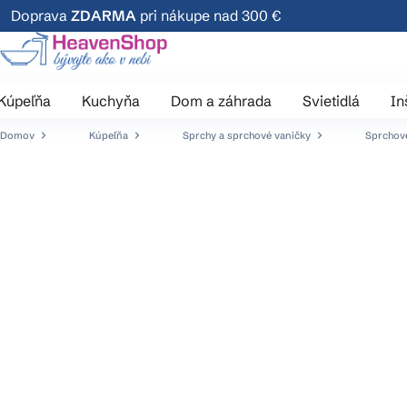
Prejsť
Doprava
ZDARMA
pri nákupe nad 300 €
na
obsah
Kúpeľňa
Kuchyňa
Dom a záhrada
Svietidlá
In
Domov
Kúpeľňa
Sprchy a sprchové vaničky
Sprchové