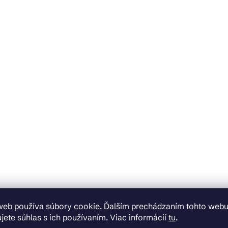
web používa súbory cookie. Ďalším prechádzaním tohto web
jete súhlas s ich používaním. Viac informácií
tu
.