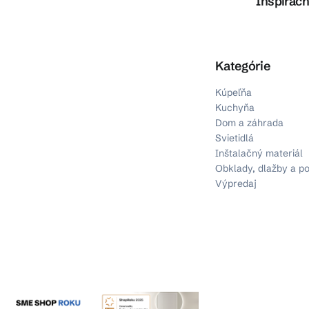
Inšpiračn
Preskočiť kategórie
Kategórie
Kúpeľňa
Kuchyňa
Dom a záhrada
Svietidlá
Inštalačný materiál
Obklady, dlažby a p
Výpredaj