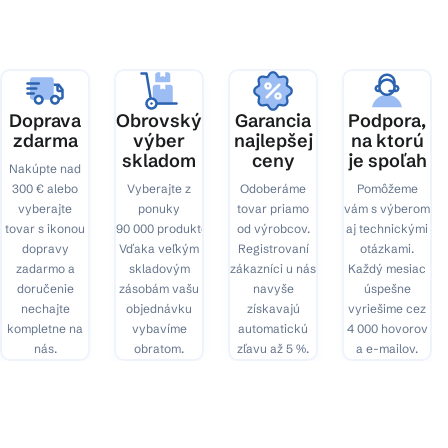
ä
t
i
e
Doprava
Obrovský
Garancia
Podpora,
zdarma
výber
najlepšej
na ktorú
skladom
ceny
je spoľah
Nakúpte nad
300 € alebo
Vyberajte z
Odoberáme
Pomôžeme
vyberajte
ponuky
tovar priamo
vám s výberom
tovar s ikonou
90 000 produktov.
od výrobcov.
aj technickými
dopravy
Vďaka veľkým
Registrovaní
otázkami.
zadarmo a
skladovým
zákazníci u nás
Každý mesiac
doručenie
zásobám vašu
navyše
úspešne
nechajte
objednávku
získavajú
vyriešime cez
kompletne na
vybavíme
automatickú
4 000 hovorov
nás.
obratom.
zľavu až 5 %.
a e-mailov.