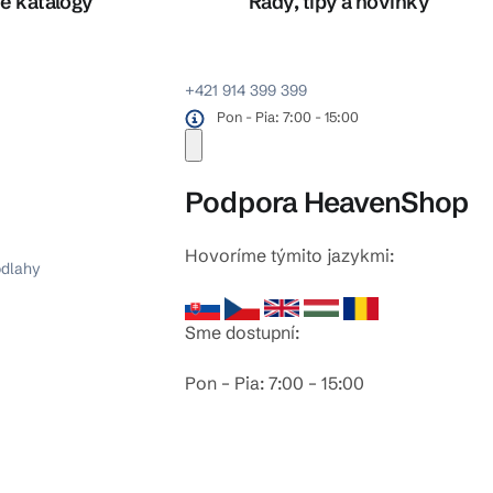
é katalógy
Rady, tipy a novinky
+421 914 399 399
Pon - Pia: 7:00 - 15:00
Podpora HeavenShop
Hovoríme týmito jazykmi:
odlahy
Sme dostupní:
Pon – Pia: 7:00 – 15:00