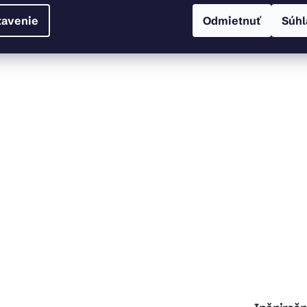
tavenie
Odmietnuť
Súhl