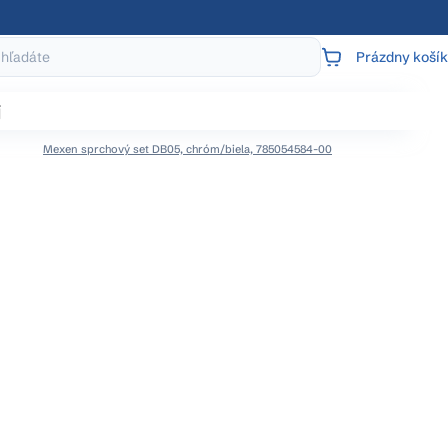
Prázdny košík
NÁKUPNÝ
KOŠÍK
j
Mexen sprchový set DB05, chróm/biela, 785054584-00