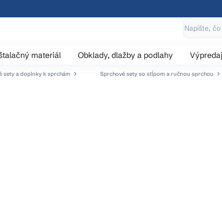
štalačný materiál
Obklady, dlažby a podlahy
Výpreda
 sety a doplnky k sprchám
Sprchové sety so stĺpom a ručnou sprchou