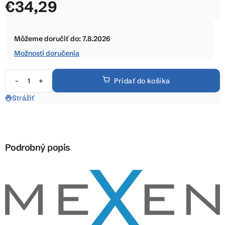
€34,29
z
5
Jednotková
hviezdičiek.
cena:
Môžeme doručiť do:
7.8.2026
Možnosti doručenia
Pridať do košíka
Strážiť
Podrobný popis