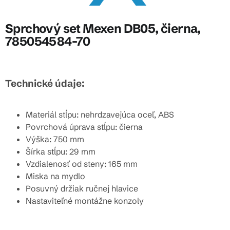
Sprchový set Mexen DB05, čierna,
785054584-70
Technické údaje:
Materiál stĺpu: nehrdzavejúca oceľ, ABS
Povrchová úprava stĺpu: čierna
Výška: 750 mm
Šírka stĺpu: 29 mm
Vzdialenosť od steny: 165 mm
Miska na mydlo
Posuvný držiak ručnej hlavice
Nastaviteľné montážne konzoly