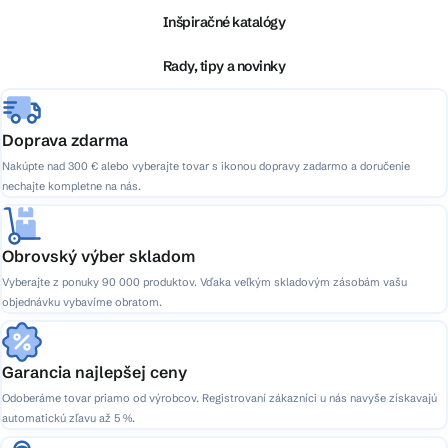
ä
Inšpiračné katalógy
t
i
Rady, tipy a novinky
e
Doprava zdarma
Nakúpte nad 300 € alebo vyberajte tovar s ikonou dopravy zadarmo a doručenie
nechajte kompletne na nás.
Obrovský výber skladom
Vyberajte z ponuky 90 000 produktov. Vďaka veľkým skladovým zásobám vašu
objednávku vybavíme obratom.
Garancia najlepšej ceny
Odoberáme tovar priamo od výrobcov. Registrovaní zákazníci u nás navyše získavajú
automatickú zľavu až 5 %.