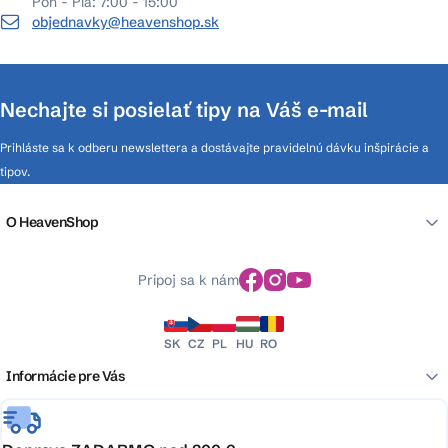
Pon - Pia: 7:00 - 15:00
objednavky@heavenshop.sk
Nechajte si posielať tipy na Váš e-mail
Prihláste sa k odberu newslettera a dostávajte pravidelnú dávku inšpirácie a
tipov.
O HeavenShop
Pripoj sa k nám
SK
CZ
PL
HU
RO
Informácie pre Vás