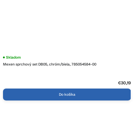
Skladom
Mexen sprchový set DB05, chróm/biela, 785054584-00
€30,19
Do košíka
Z
á
p