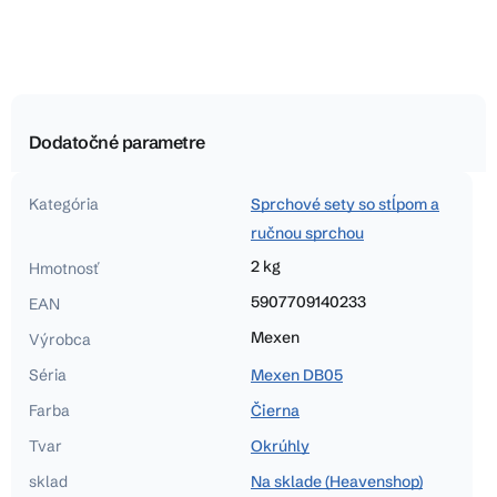
Dodatočné parametre
Kategória
Sprchové sety so stĺpom a
ručnou sprchou
2 kg
Hmotnosť
5907709140233
EAN
Mexen
Výrobca
Séria
Mexen DB05
Farba
Čierna
Tvar
Okrúhly
sklad
Na sklade (Heavenshop)