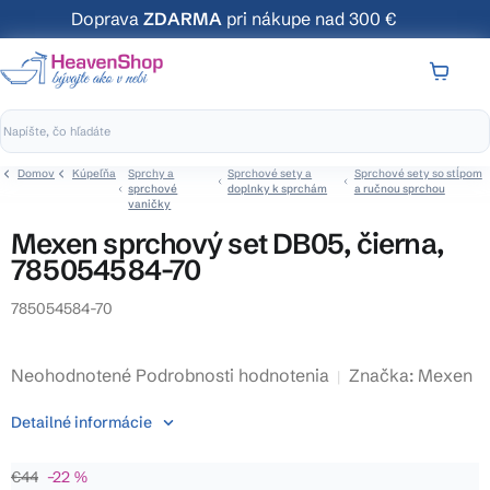
Prejsť
Doprava
ZDARMA
pri nákupe nad 300 €
na
obsah
NÁKUP
KOŠÍK
Domov
Kúpeľňa
Sprchy a
Sprchové sety a
Sprchové sety so stĺpom
sprchové
doplnky k sprchám
a ručnou sprchou
vaničky
Mexen sprchový set DB05, čierna,
785054584-70
785054584-70
Priemerné
Neohodnotené
Podrobnosti hodnotenia
Značka:
Mexen
hodnotenie
Detailné informácie
produktu
je
€44
–22 %
0,0