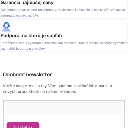
Garancia najlepšej ceny
Odoberáme tovar priamo od výrobcov. Registrovaní zákazníci u nás navyše získavajú
automatickú zľavu až 5 %.
Podpora, na ktorú je spoľah
Pomôžeme vám s výberom aj technickými otázkami. Každý mesiac úspešne vyriešime
cez 4 000 hovorov a e-mailov.
Odoberať newsletter
Vložte svoj e-mail a my Vám budeme zasielať informácie o
nových produktoch na našom e-shope.
Vložením e-mailu súhlasíte s
podmienkami ochrany osobných údajov
Prihlásiť sa