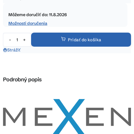
5
Jednotková
hviezdičiek.
cena:
Môžeme doručiť do:
11.8.2026
Možnosti doručenia
Pridať do košíka
Strážiť
Podrobný popis