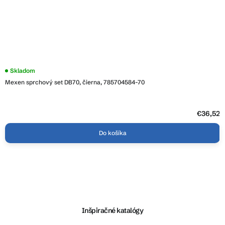
Skladom
Mexen sprchový set DB70, čierna, 785704584-70
€36,52
Do košíka
Z
á
p
ä
Inšpiračné katalógy
t