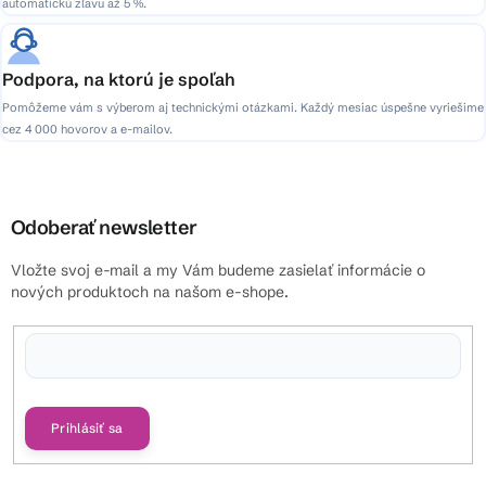
automatickú zľavu až 5 %.
Podpora, na ktorú je spoľah
Pomôžeme vám s výberom aj technickými otázkami. Každý mesiac úspešne vyriešime
cez 4 000 hovorov a e-mailov.
Odoberať newsletter
Vložte svoj e-mail a my Vám budeme zasielať informácie o
nových produktoch na našom e-shope.
Vložením e-mailu súhlasíte s
podmienkami ochrany osobných údajov
Prihlásiť sa