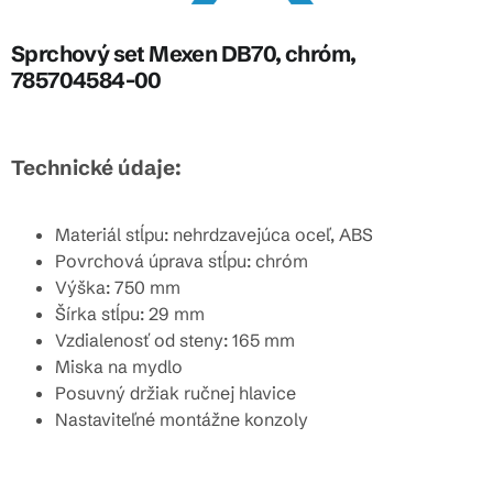
Sprchový set Mexen DB70, chróm,
785704584-00
Technické údaje:
Materiál stĺpu: nehrdzavejúca oceľ, ABS
Povrchová úprava stĺpu: chróm
Výška: 750 mm
Šírka stĺpu: 29 mm
Vzdialenosť od steny: 165 mm
Miska na mydlo
Posuvný držiak ručnej hlavice
Nastaviteľné montážne konzoly