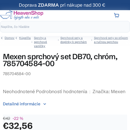
Prejsť
Doprava
ZDARMA
pri nákupe nad 300 €
na
obsah
NÁKUP
KOŠÍK
Domov
Kúpeľňa
Sprchy a
Sprchové sety a
Sprchové sety so stĺpom
sprchové
doplnky k sprchám
a ručnou sprchou
vaničky
Mexen sprchový set DB70, chróm,
785704584-00
785704584-00
Priemerné
Neohodnotené
Podrobnosti hodnotenia
Značka:
Mexen
hodnotenie
Detailné informácie
produktu
je
€42
–22 %
0,0
€32,56
z