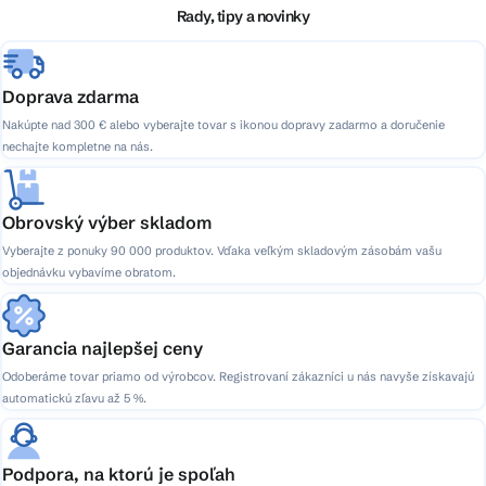
i
Rady, tipy a novinky
e
Doprava zdarma
Nakúpte nad 300 € alebo vyberajte tovar s ikonou dopravy zadarmo a doručenie
nechajte kompletne na nás.
Obrovský výber skladom
Vyberajte z ponuky 90 000 produktov. Vďaka veľkým skladovým zásobám vašu
objednávku vybavíme obratom.
Garancia najlepšej ceny
Odoberáme tovar priamo od výrobcov. Registrovaní zákazníci u nás navyše získavajú
automatickú zľavu až 5 %.
Podpora, na ktorú je spoľah