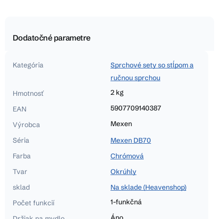
Dodatočné parametre
Kategória
Sprchové sety so stĺpom a
ručnou sprchou
2 kg
Hmotnosť
5907709140387
EAN
Mexen
Výrobca
Séria
Mexen DB70
Farba
Chrómová
Tvar
Okrúhly
sklad
Na sklade (Heavenshop)
1-funkčná
Počet funkcií
Áno
Držiak na mydlo