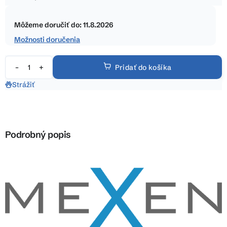
5
Jednotková
hviezdičiek.
cena:
Môžeme doručiť do:
11.8.2026
Možnosti doručenia
Pridať do košíka
Strážiť
Podrobný popis