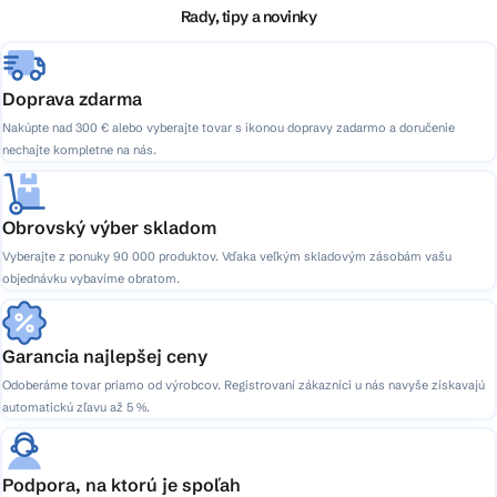
i
Rady, tipy a novinky
e
Doprava zdarma
Nakúpte nad 300 € alebo vyberajte tovar s ikonou dopravy zadarmo a doručenie
nechajte kompletne na nás.
Obrovský výber skladom
Vyberajte z ponuky 90 000 produktov. Vďaka veľkým skladovým zásobám vašu
objednávku vybavíme obratom.
Garancia najlepšej ceny
Odoberáme tovar priamo od výrobcov. Registrovaní zákazníci u nás navyše získavajú
automatickú zľavu až 5 %.
Podpora, na ktorú je spoľah