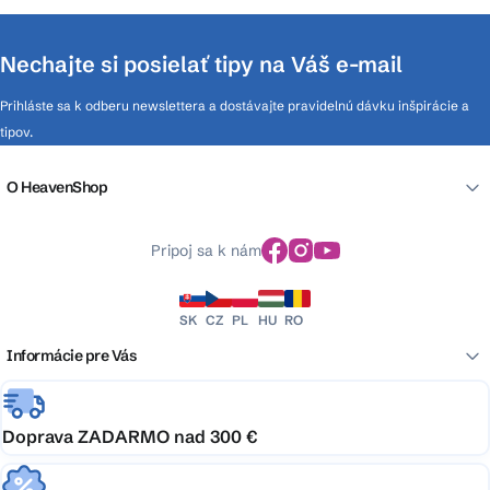
Nechajte si posielať tipy na Váš e-mail
Prihláste sa k odberu newslettera a dostávajte pravidelnú dávku inšpirácie a
tipov.
O HeavenShop
Pripoj sa k nám
SK
CZ
PL
HU
RO
Informácie pre Vás
Doprava ZADARMO nad 300 €