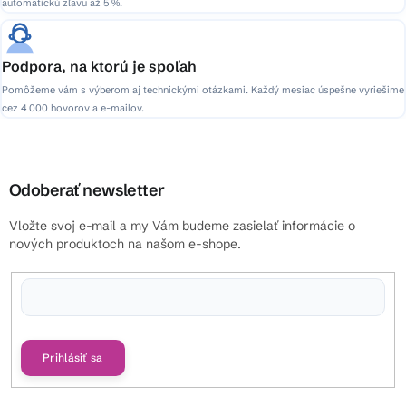
automatickú zľavu až 5 %.
Podpora, na ktorú je spoľah
Pomôžeme vám s výberom aj technickými otázkami. Každý mesiac úspešne vyriešime
cez 4 000 hovorov a e-mailov.
Odoberať newsletter
Vložte svoj e-mail a my Vám budeme zasielať informácie o
nových produktoch na našom e-shope.
Vložením e-mailu súhlasíte s
podmienkami ochrany osobných údajov
Prihlásiť sa