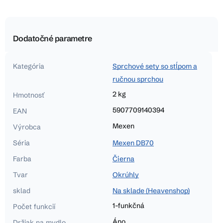
Dodatočné parametre
Kategória
Sprchové sety so stĺpom a
ručnou sprchou
2 kg
Hmotnosť
5907709140394
EAN
Mexen
Výrobca
Séria
Mexen DB70
Farba
Čierna
Tvar
Okrúhly
sklad
Na sklade (Heavenshop)
1-funkčná
Počet funkcií
Áno
Držiak na mydlo