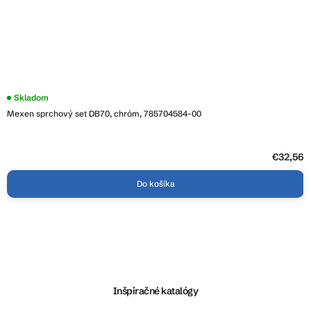
Skladom
Mexen sprchový set DB70, chróm, 785704584-00
€32,56
Do košíka
Z
á
p
ä
Inšpiračné katalógy
t