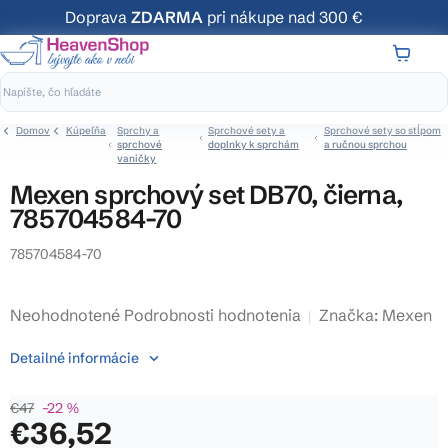
Prejsť
Doprava
ZDARMA
pri nákupe nad 300 €
na
obsah
NÁKUP
KOŠÍK
Domov
Kúpeľňa
Sprchy a
Sprchové sety a
Sprchové sety so stĺpom
sprchové
doplnky k sprchám
a ručnou sprchou
vaničky
Mexen sprchový set DB70, čierna,
785704584-70
785704584-70
Priemerné
Neohodnotené
Podrobnosti hodnotenia
Značka:
Mexen
hodnotenie
Detailné informácie
produktu
je
€47
–22 %
0,0
€36,52
z