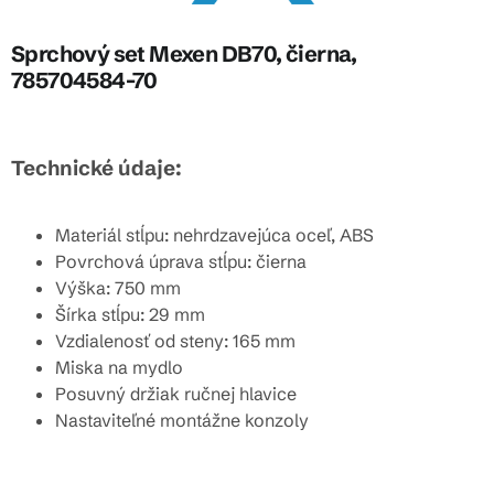
Sprchový set Mexen DB70, čierna,
785704584-70
Technické údaje:
Materiál stĺpu: nehrdzavejúca oceľ, ABS
Povrchová úprava stĺpu: čierna
Výška: 750 mm
Šírka stĺpu: 29 mm
Vzdialenosť od steny: 165 mm
Miska na mydlo
Posuvný držiak ručnej hlavice
Nastaviteľné montážne konzoly