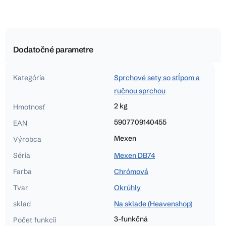
Dodatočné parametre
Kategória
Sprchové sety so stĺpom a
ručnou sprchou
2 kg
Hmotnosť
5907709140455
EAN
Mexen
Výrobca
Séria
Mexen DB74
Farba
Chrómová
Tvar
Okrúhly
sklad
Na sklade (Heavenshop)
3-funkčná
Počet funkcií