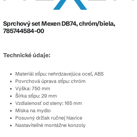
Sprchový set Mexen DB74, chróm/biela,
785744584-00
Technické údaje:
Materiál stĺpu: nehrdzavejúca oceľ, ABS
Povrchová úprava stĺpu: chróm
Výška: 750 mm
Šírka stĺpu: 29 mm
Vzdialenosť od steny: 165 mm
Miska na mydlo
Posuvný držiak ručnej hlavice
Nastaviteľné montážne konzoly