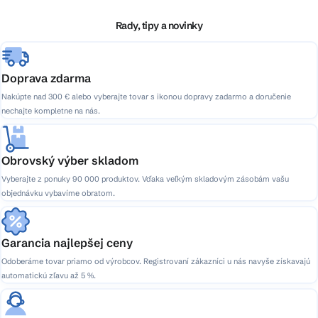
t
i
Rady, tipy a novinky
e
Doprava zdarma
Nakúpte nad 300 € alebo vyberajte tovar s ikonou dopravy zadarmo a doručenie
nechajte kompletne na nás.
Obrovský výber skladom
Vyberajte z ponuky 90 000 produktov. Vďaka veľkým skladovým zásobám vašu
objednávku vybavíme obratom.
Garancia najlepšej ceny
Odoberáme tovar priamo od výrobcov. Registrovaní zákazníci u nás navyše získavajú
automatickú zľavu až 5 %.