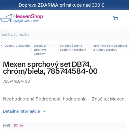
Prejsť
Doprava
ZDARMA
pri nákupe nad 300 €
na
obsah
NÁKUP
KOŠÍK
Domov
Kúpeľňa
Sprchy a
Sprchové sety a
Sprchové sety so stĺpom
sprchové
doplnky k sprchám
a ručnou sprchou
vaničky
Mexen sprchový set DB74,
chróm/biela, 785744584-00
785744584-00
Priemerné
Neohodnotené
Podrobnosti hodnotenia
Značka:
Mexen
hodnotenie
Detailné informácie
produktu
je
€39
–22 %
0,0