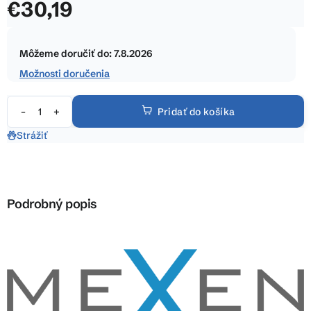
€30,19
z
5
Jednotková
hviezdičiek.
cena:
Môžeme doručiť do:
7.8.2026
Možnosti doručenia
Pridať do košíka
Strážiť
Podrobný popis