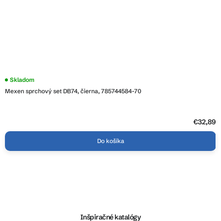
Skladom
Mexen sprchový set DB74, čierna, 785744584-70
€32,89
Do košíka
Z
á
p
ä
Inšpiračné katalógy