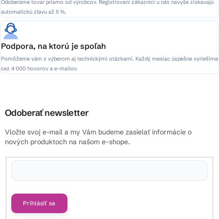
Odoberáme tovar priamo od výrobcov. Registrovaní zákazníci u nás navyše získavajú
automatickú zľavu až 5 %.
Podpora, na ktorú je spoľah
Pomôžeme vám s výberom aj technickými otázkami. Každý mesiac úspešne vyriešime
cez 4 000 hovorov a e-mailov.
Odoberať newsletter
Vložte svoj e-mail a my Vám budeme zasielať informácie o
nových produktoch na našom e-shope.
Vložením e-mailu súhlasíte s
podmienkami ochrany osobných údajov
Prihlásiť sa