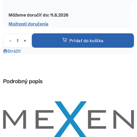
5
Jednotková
hviezdičiek.
cena:
Môžeme doručiť do:
11.8.2026
Možnosti doručenia
Pridať do košíka
Strážiť
Podrobný popis