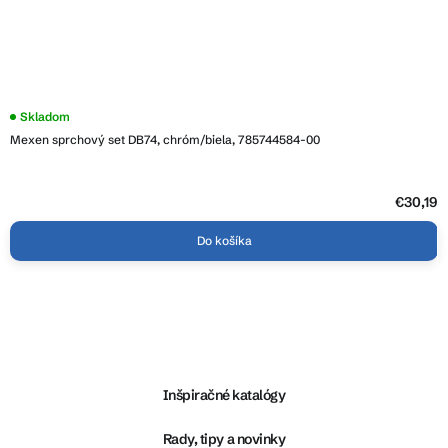
Skladom
Mexen sprchový set DB74, chróm/biela, 785744584-00
€30,19
Do košíka
Z
á
p
ä
Inšpiračné katalógy
t
i
Rady, tipy a novinky