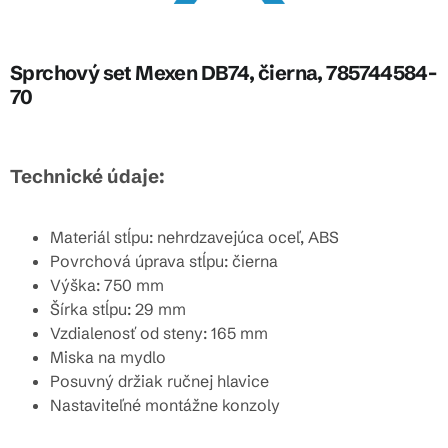
Sprchový set Mexen DB74, čierna, 785744584-
70
Technické údaje:
Materiál stĺpu: nehrdzavejúca oceľ, ABS
Povrchová úprava stĺpu: čierna
Výška: 750 mm
Šírka stĺpu: 29 mm
Vzdialenosť od steny: 165 mm
Miska na mydlo
Posuvný držiak ručnej hlavice
Nastaviteľné montážne konzoly