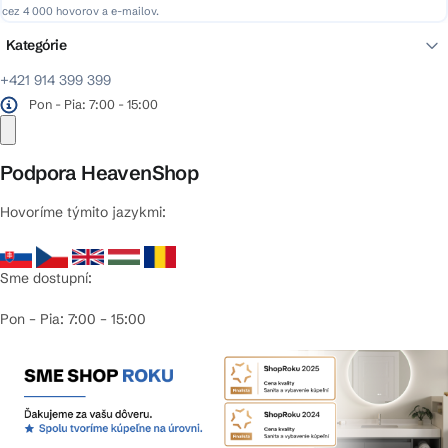
cez 4 000 hovorov a e-mailov.
Preskočiť kategórie
Kategórie
+421 914 399 399
Pon - Pia: 7:00 - 15:00
Podpora HeavenShop
Hovoríme týmito jazykmi:
Sme dostupní:
Pon – Pia: 7:00 – 15:00