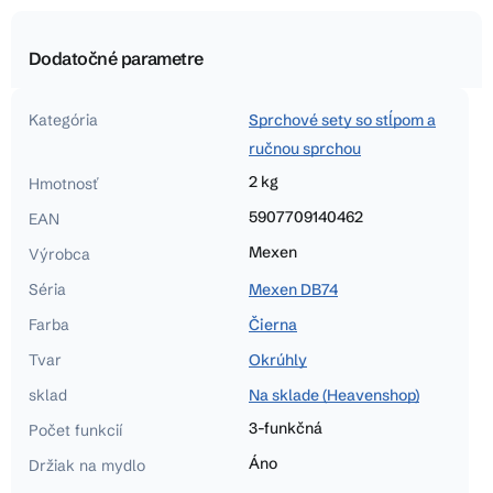
Dodatočné parametre
Kategória
Sprchové sety so stĺpom a
ručnou sprchou
2 kg
Hmotnosť
5907709140462
EAN
Mexen
Výrobca
Séria
Mexen DB74
Farba
Čierna
Tvar
Okrúhly
sklad
Na sklade (Heavenshop)
3-funkčná
Počet funkcií
Áno
Držiak na mydlo