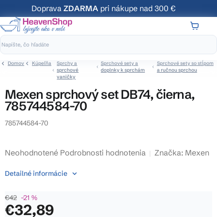
Prejsť
Doprava
ZDARMA
pri nákupe nad 300 €
na
obsah
NÁKUP
KOŠÍK
Domov
Kúpeľňa
Sprchy a
Sprchové sety a
Sprchové sety so stĺpom
sprchové
doplnky k sprchám
a ručnou sprchou
vaničky
Mexen sprchový set DB74, čierna,
785744584-70
785744584-70
Priemerné
Neohodnotené
Podrobnosti hodnotenia
Značka:
Mexen
hodnotenie
Detailné informácie
produktu
je
€42
–21 %
0,0
€32,89
z