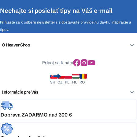
Nechajte si posielať tipy na Váš e-mail
Prihláste sa k odberu newslettera a dostávajte pravidelnú dávku inšpirácie a
tipov.
O HeavenShop
Pripoj sa k nám
SK
CZ
PL
HU
RO
Informácie pre Vás
Doprava ZADARMO nad 300 €