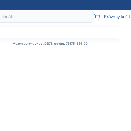
Prázdny košík
NÁKUPNÝ
KOŠÍK
j
Mexen sprchový set DB75, chróm, 785754584-00