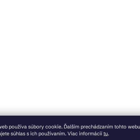
web používa súbory cookie. Ďalším prechádzaním tohto web
jete súhlas s ich používaním. Viac informácií
tu
.