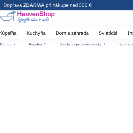
Prejsť
Doprava
ZDARMA
pri nákupe nad 300 €
na
obsah
Kúpeľňa
Kuchyňa
Dom a záhrada
Svietidlá
In
Domov
Kúpeľňa
Sprchy a sprchové vaničky
Sprchové