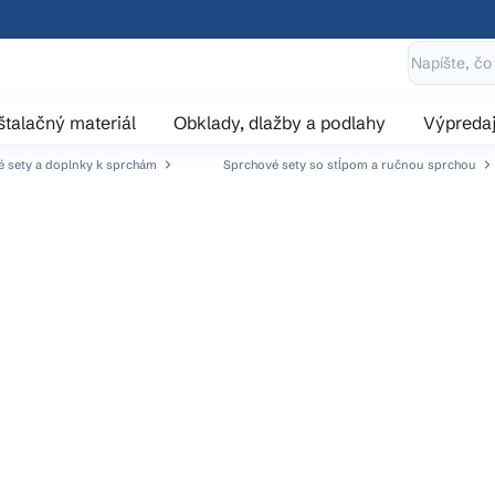
štalačný materiál
Obklady, dlažby a podlahy
Výpreda
 sety a doplnky k sprchám
Sprchové sety so stĺpom a ručnou sprchou