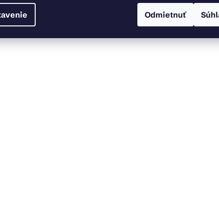
tavenie
Odmietnuť
Súhl