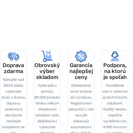
Z
á
p
ä
t
i
e
Doprava
Obrovský
Garancia
Podpora,
zdarma
výber
najlepšej
na ktorú
skladom
ceny
je spoľah
Nakúpte nad
300 € alebo
Vyberajte z
Odoberáme
Pomôžeme
vyberajte
ponuky
tovar priamo
vám s výberom
tovar s ikonou
90 000 produktov.
od výrobcov.
aj technickými
dopravy
Vďaka veľkým
Registrovaní
otázkami.
zadarmo a
skladovým
zákazníci u nás
Každý mesiac
doručenie
zásobám vašu
navyše
úspešne
nechajte
objednávku
získavajú
vyriešime cez
kompletne na
vybavíme
automatickú
4 000 hovorov
nás.
obratom.
zľavu až 5 %.
a e-mailov.