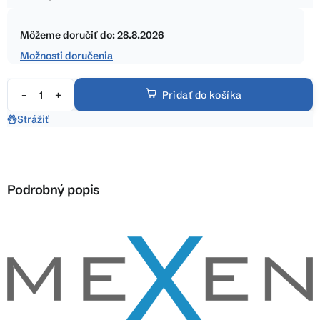
5
Jednotková
hviezdičiek.
cena:
Môžeme doručiť do:
28.8.2026
Možnosti doručenia
Pridať do košíka
Strážiť
Podrobný popis