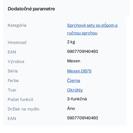
Dodatočné parametre
Kategória
Sprchové sety so stĺpom a
ručnou sprchou
2 kg
Hmotnosť
5907709140493
EAN
Mexen
Výrobca
Séria
Mexen DB75
Farba
Čierna
Tvar
Okrúhly
3-funkčná
Počet funkcií
Áno
Držiak na mydlo
5907709140493
EAN