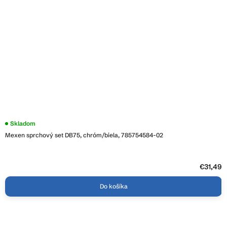
Skladom
Mexen sprchový set DB75, chróm/biela, 785754584-02
€31,49
Do košíka
Z