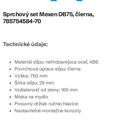
Sprchový set Mexen DB75, čierna,
785754584-70
Technické údaje:
Materiál stĺpu: nehrdzavejúca oceľ, ABS
Povrchová úprava stĺpu: čierna
Výška: 750 mm
Šírka stĺpu: 29 mm
Vzdialenosť od steny: 165 mm
Miska na mydlo
Posuvný držiak ručnej hlavice
Nastaviteľné montážne konzoly