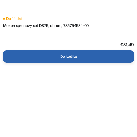
Do 14 dní
Mexen sprchový set DB75, chróm, 785754584-00
€31,49
Do košíka