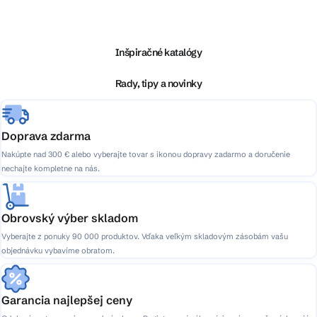
á
p
ä
Inšpiračné katalógy
t
i
Rady, tipy a novinky
e
Doprava zdarma
Nakúpte nad 300 € alebo vyberajte tovar s ikonou dopravy zadarmo a doručenie
nechajte kompletne na nás.
Obrovský výber skladom
Vyberajte z ponuky 90 000 produktov. Vďaka veľkým skladovým zásobám vašu
objednávku vybavíme obratom.
Garancia najlepšej ceny