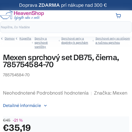
Prejsť
Doprava
ZDARMA
pri nákupe nad 300 €
na
obsah
NÁKUP
KOŠÍK
Domov
Kúpeľňa
Sprchy a
Sprchové sety a
Sprchové sety so stĺpom
sprchové
doplnky k sprchám
a ručnou sprchou
vaničky
Mexen sprchový set DB75, čierna,
785754584-70
785754584-70
Priemerné
Neohodnotené
Podrobnosti hodnotenia
Značka:
Mexen
hodnotenie
Detailné informácie
produktu
je
€45
–21 %
0,0
€35,19
z