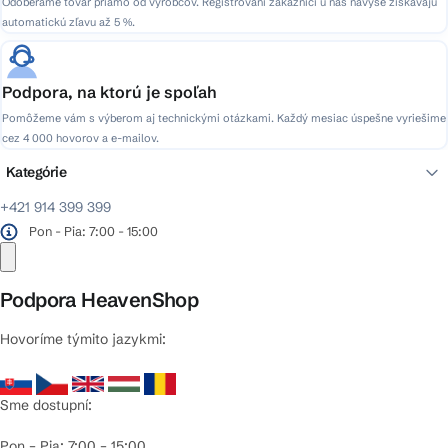
Odoberáme tovar priamo od výrobcov. Registrovaní zákazníci u nás navyše získavajú
automatickú zľavu až 5 %.
Podpora, na ktorú je spoľah
Pomôžeme vám s výberom aj technickými otázkami. Každý mesiac úspešne vyriešime
cez 4 000 hovorov a e-mailov.
Kategórie
+421 914 399 399
Pon - Pia: 7:00 - 15:00
Podpora HeavenShop
Hovoríme týmito jazykmi:
Sme dostupní:
Pon – Pia: 7:00 – 15:00