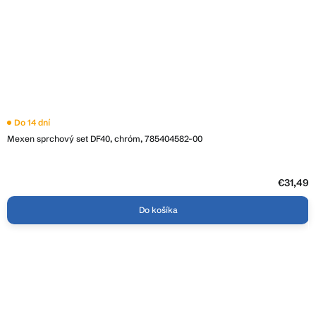
Do 14 dní
Mexen sprchový set DF40, chróm, 785404582-00
€31,49
Do košíka