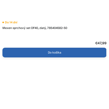
Do 14 dní
Mexen sprchový set DF40, zlatý, 785404582-50
€47,99
Do košíka