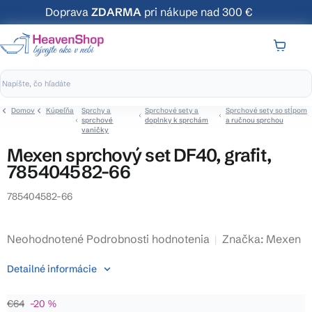
Prejsť
Doprava
ZDARMA
pri nákupe nad 300 €
na
obsah
NÁKUP
KOŠÍK
Domov
Kúpeľňa
Sprchy a
Sprchové sety a
Sprchové sety so stĺpom
sprchové
doplnky k sprchám
a ručnou sprchou
vaničky
Mexen sprchový set DF40, grafit,
785404582-66
785404582-66
Priemerné
Neohodnotené
Podrobnosti hodnotenia
Značka:
Mexen
hodnotenie
Detailné informácie
produktu
je
€64
–20 %
0,0