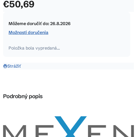
€50,69
z
5
Jednotková
hviezdičiek.
cena:
Môžeme doručiť do:
26.8.2026
Možnosti doručenia
Položka bola vypredaná…
Strážiť
Podrobný popis