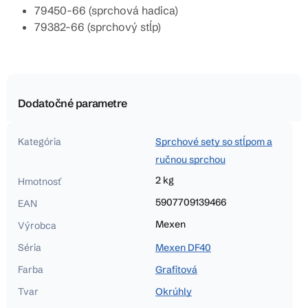
79450-66 (sprchová hadica)
79382-66 (sprchový stĺp)
Dodatočné parametre
Kategória
Sprchové sety so stĺpom a
ručnou sprchou
2 kg
Hmotnosť
5907709139466
EAN
Mexen
Výrobca
Séria
Mexen DF40
Farba
Grafitová
Tvar
Okrúhly