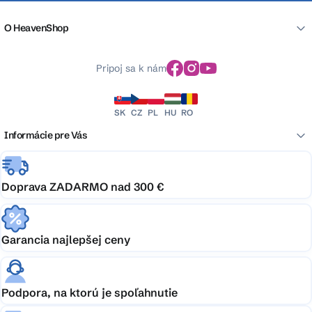
O HeavenShop
Pripoj sa k nám
SK
CZ
PL
HU
RO
Informácie pre Vás
Doprava ZADARMO nad 300 €
Garancia najlepšej ceny
Podpora, na ktorú je spoľahnutie