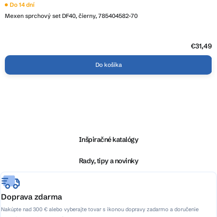
Do 14 dní
Mexen sprchový set DF40, čierny, 785404582-70
€31,49
Do košíka
Z
á
p
ä
Inšpiračné katalógy
t
i
Rady, tipy a novinky
e
Doprava zdarma
Nakúpte nad 300 € alebo vyberajte tovar s ikonou dopravy zadarmo a doručenie