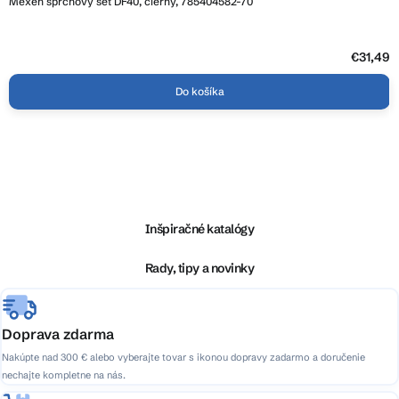
Mexen sprchový set DF40, čierny, 785404582-70
€31,49
Do košíka
Z
á
p
ä
Inšpiračné katalógy
t
i
Rady, tipy a novinky
e
Doprava zdarma
Nakúpte nad 300 € alebo vyberajte tovar s ikonou dopravy zadarmo a doručenie
nechajte kompletne na nás.