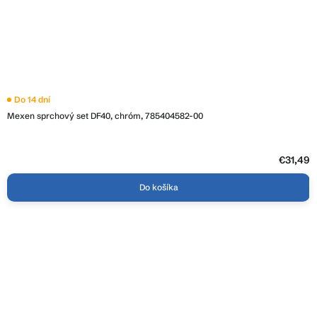
Do 14 dní
Mexen sprchový set DF40, chróm, 785404582-00
€31,49
Do košíka