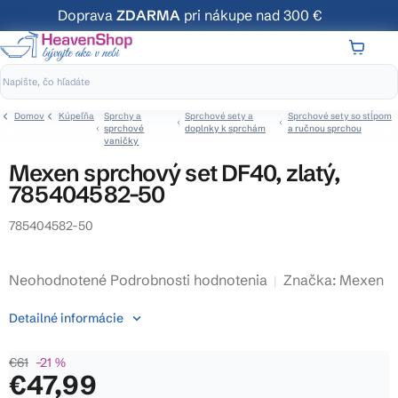
Prejsť
Doprava
ZDARMA
pri nákupe nad 300 €
na
obsah
NÁKUP
KOŠÍK
Domov
Kúpeľňa
Sprchy a
Sprchové sety a
Sprchové sety so stĺpom
sprchové
doplnky k sprchám
a ručnou sprchou
vaničky
Mexen sprchový set DF40, zlatý,
785404582-50
785404582-50
Priemerné
Neohodnotené
Podrobnosti hodnotenia
Značka:
Mexen
hodnotenie
Detailné informácie
produktu
je
€61
–21 %
0,0
€47,99
z