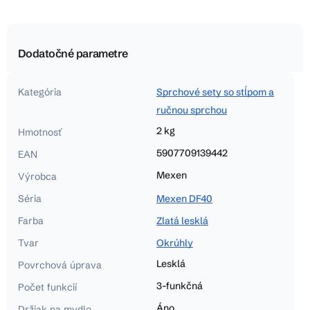
Dodatočné parametre
Kategória
Sprchové sety so stĺpom a
ručnou sprchou
2 kg
Hmotnosť
5907709139442
EAN
Mexen
Výrobca
Séria
Mexen DF40
Farba
Zlatá lesklá
Tvar
Okrúhly
Lesklá
Povrchová úprava
3-funkčná
Počet funkcií
Áno
Držiak na mydlo