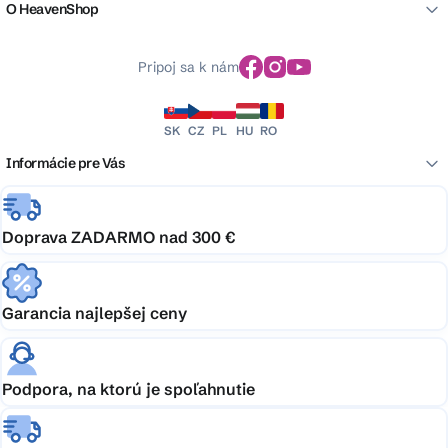
O HeavenShop
Pripoj sa k nám
SK
CZ
PL
HU
RO
Informácie pre Vás
Doprava ZADARMO nad 300 €
Garancia najlepšej ceny
Podpora, na ktorú je spoľahnutie