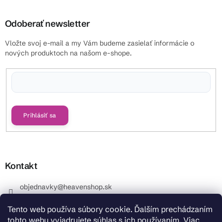
Odoberať newsletter
Vložte svoj e-mail a my Vám budeme zasielať informácie o
nových produktoch na našom e-shope.
Vložením e-mailu súhlasíte s
podmienkami ochrany osobných údajov
Prihlásiť sa
Kontakt
objednavky
@
heavenshop.sk
+421 914 399 399
Tento web používa súbory cookie. Ďalším prechádzaním
_Info objednávky : +421 914 399 399 Pracovné dni od
tohto webu vyjadrujete súhlas s ich používaním. Viac
8.00 hod. do 12.00 . REKLAMÁCIE : +421 914 399 399