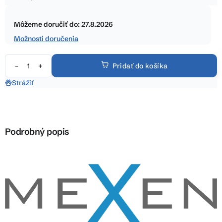
5
Jednotková
hviezdičiek.
cena:
Môžeme doručiť do:
27.8.2026
Možnosti doručenia
Pridať do košíka
Strážiť
Podrobný popis