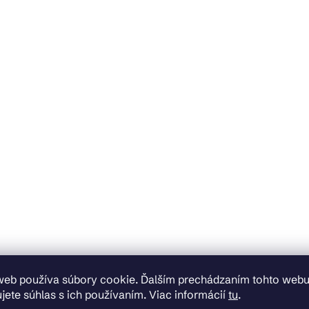
web používa súbory cookie. Ďalším prechádzaním tohto web
jete súhlas s ich používaním. Viac informácií
tu
.