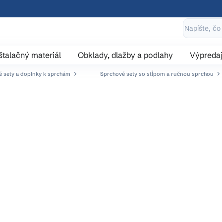
štalačný materiál
Obklady, dlažby a podlahy
Výpreda
 sety a doplnky k sprchám
Sprchové sety so stĺpom a ručnou sprchou