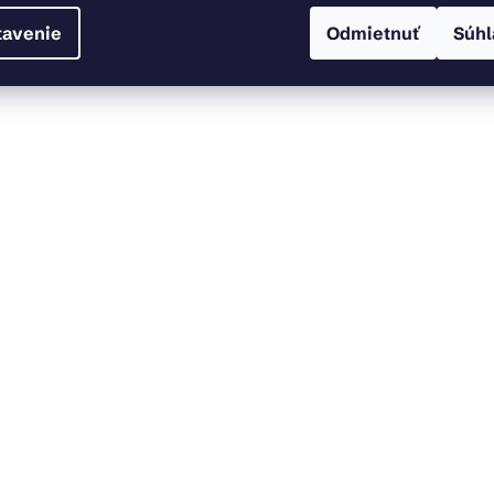
tavenie
Odmietnuť
Súhl