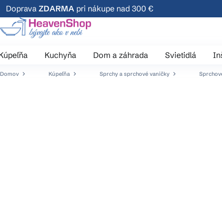
Prejsť
Doprava
ZDARMA
pri nákupe nad 300 €
na
obsah
Kúpeľňa
Kuchyňa
Dom a záhrada
Svietidlá
In
Domov
Kúpeľňa
Sprchy a sprchové vaničky
Sprchové