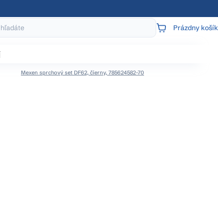
Prázdny košík
NÁKUPNÝ
KOŠÍK
j
Mexen sprchový set DF62, čierny, 785624582-70