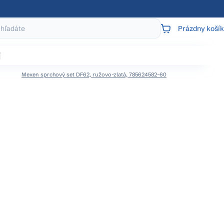
Prázdny košík
NÁKUPNÝ
KOŠÍK
j
Mexen sprchový set DF62, ružovo-zlatá, 785624582-60