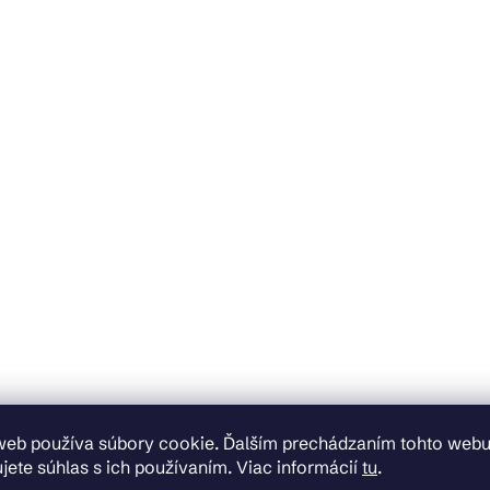
web používa súbory cookie. Ďalším prechádzaním tohto web
jete súhlas s ich používaním. Viac informácií
tu
.