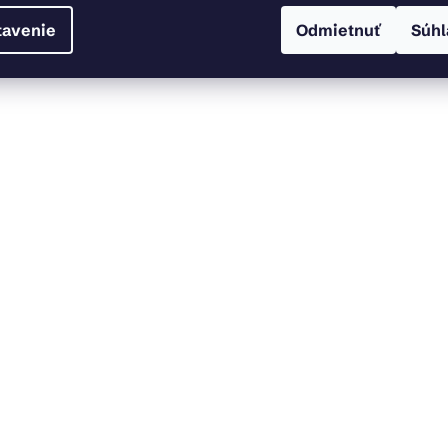
tavenie
Odmietnuť
Súhl