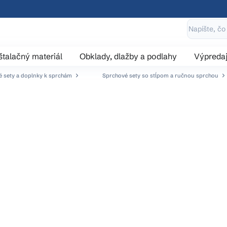
štalačný materiál
Obklady, dlažby a podlahy
Výpreda
 sety a doplnky k sprchám
Sprchové sety so stĺpom a ručnou sprchou