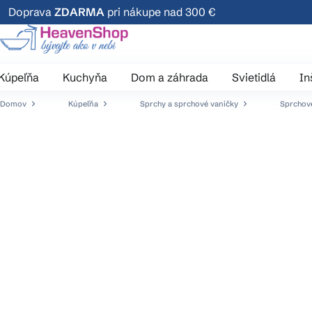
Prejsť
Doprava
ZDARMA
pri nákupe nad 300 €
na
obsah
Kúpeľňa
Kuchyňa
Dom a záhrada
Svietidlá
In
Domov
Kúpeľňa
Sprchy a sprchové vaničky
Sprchové