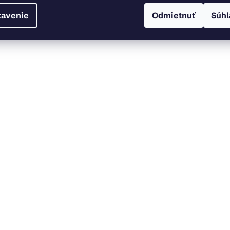
tavenie
Odmietnuť
Súhl