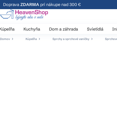
Prejsť
Doprava
ZDARMA
pri nákupe nad 300 €
na
obsah
Kúpeľňa
Kuchyňa
Dom a záhrada
Svietidlá
In
Domov
Kúpeľňa
Sprchy a sprchové vaničky
Sprchové