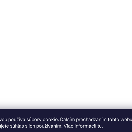
web používa súbory cookie. Ďalším prechádzaním tohto web
jete súhlas s ich používaním. Viac informácií
tu
.