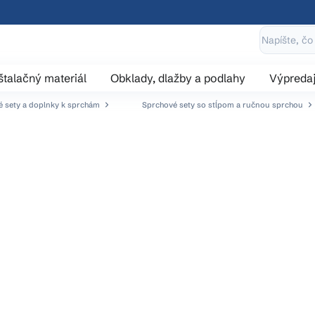
štalačný materiál
Obklady, dlažby a podlahy
Výpreda
 sety a doplnky k sprchám
Sprchové sety so stĺpom a ručnou sprchou