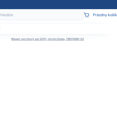
Prázdny košík
NÁKUPNÝ
KOŠÍK
j
Mexen sprchový set DQ17, chróm/biela, 785174581-02