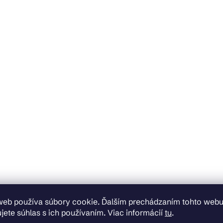
web používa súbory cookie. Ďalším prechádzaním tohto web
jete súhlas s ich používaním. Viac informácií
tu
.