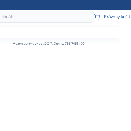
Prázdny košík
NÁKUPNÝ
KOŠÍK
j
Mexen sprchový set DQ17, čierna, 785174581-70