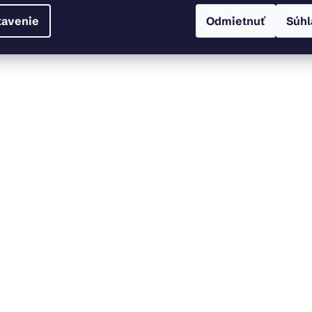
tavenie
Odmietnuť
Súhl