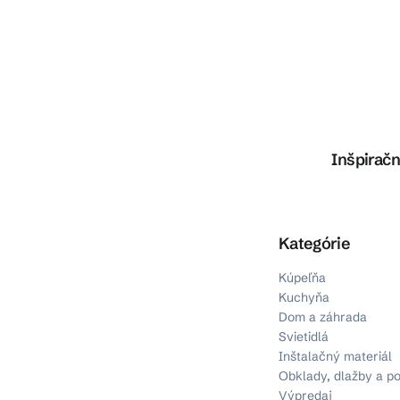
Inšpiračn
Preskočiť kategórie
Kategórie
Kúpeľňa
Kuchyňa
Dom a záhrada
Svietidlá
Inštalačný materiál
Obklady, dlažby a p
Výpredaj