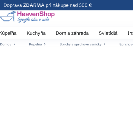
Prejsť
Doprava
ZDARMA
pri nákupe nad 300 €
na
obsah
Kúpeľňa
Kuchyňa
Dom a záhrada
Svietidlá
In
Domov
Kúpeľňa
Sprchy a sprchové vaničky
Sprchové