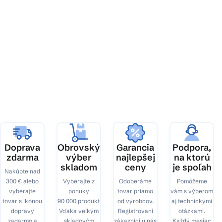
Z
á
p
ä
t
i
e
Doprava
Obrovský
Garancia
Podpora,
zdarma
výber
najlepšej
na ktorú
skladom
ceny
je spoľah
Nakúpte nad
300 € alebo
Vyberajte z
Odoberáme
Pomôžeme
vyberajte
ponuky
tovar priamo
vám s výberom
tovar s ikonou
90 000 produktov.
od výrobcov.
aj technickými
dopravy
Vďaka veľkým
Registrovaní
otázkami.
zadarmo a
skladovým
zákazníci u nás
Každý mesiac