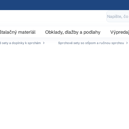
štalačný materiál
Obklady, dlažby a podlahy
Výpreda
 sety a doplnky k sprchám
Sprchové sety so stĺpom a ručnou sprchou