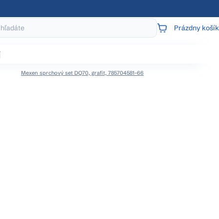
Prázdny košík
NÁKUPNÝ
KOŠÍK
j
Mexen sprchový set DQ70, grafit, 785704581-66