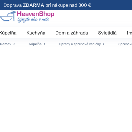
Prejsť
Doprava
ZDARMA
pri nákupe nad 300 €
na
obsah
Kúpeľňa
Kuchyňa
Dom a záhrada
Svietidlá
In
Domov
Kúpeľňa
Sprchy a sprchové vaničky
Sprchové