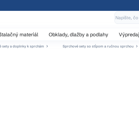
štalačný materiál
Obklady, dlažby a podlahy
Výpreda
 sety a doplnky k sprchám
Sprchové sety so stĺpom a ručnou sprchou