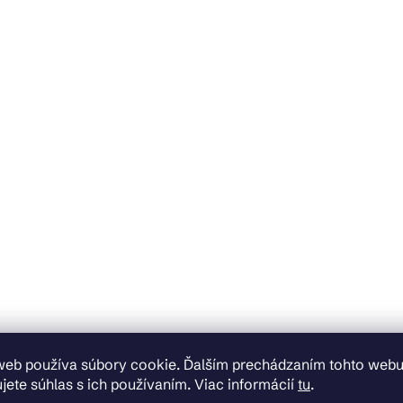
web používa súbory cookie. Ďalším prechádzaním tohto web
jete súhlas s ich používaním. Viac informácií
tu
.