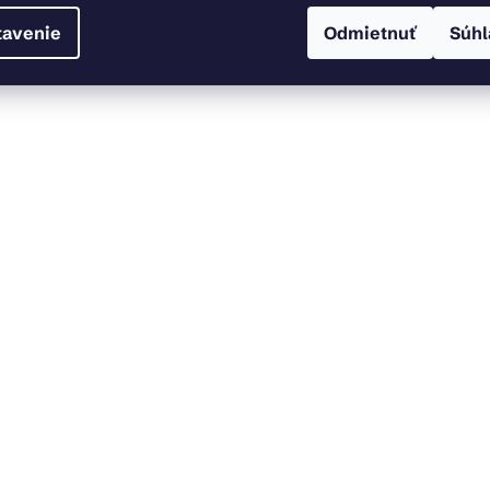
tavenie
Odmietnuť
Súhl