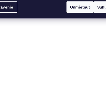
tavenie
Odmietnuť
Súhl