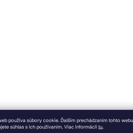
web používa súbory cookie. Ďalším prechádzaním tohto web
jete súhlas s ich používaním. Viac informácií
tu
.