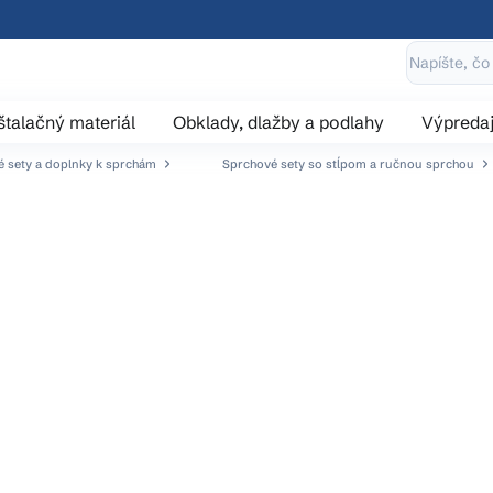
štalačný materiál
Obklady, dlažby a podlahy
Výpreda
 sety a doplnky k sprchám
Sprchové sety so stĺpom a ručnou sprchou