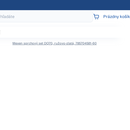
Prázdny košík
NÁKUPNÝ
KOŠÍK
j
Mexen sprchový set DQ70, ružovo-zlatá, 785704581-60