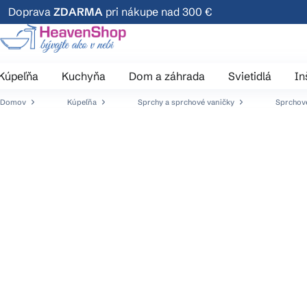
Prejsť
Doprava
ZDARMA
pri nákupe nad 300 €
na
obsah
Kúpeľňa
Kuchyňa
Dom a záhrada
Svietidlá
In
Domov
Kúpeľňa
Sprchy a sprchové vaničky
Sprchové