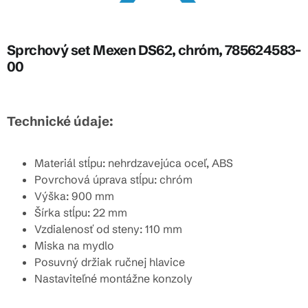
Sprchový set Mexen DS62, chróm, 785624583-
00
Technické údaje:
Materiál stĺpu: nehrdzavejúca oceľ, ABS
Povrchová úprava stĺpu: chróm
Výška: 900 mm
Šírka stĺpu: 22 mm
Vzdialenosť od steny: 110 mm
Miska na mydlo
Posuvný držiak ručnej hlavice
Nastaviteľné montážne konzoly