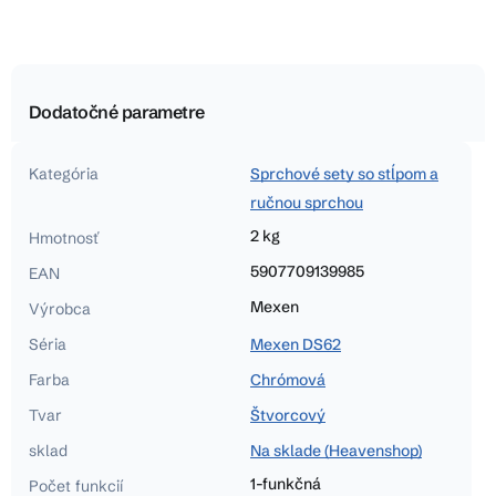
Dodatočné parametre
Kategória
Sprchové sety so stĺpom a
ručnou sprchou
2 kg
Hmotnosť
5907709139985
EAN
Mexen
Výrobca
Séria
Mexen DS62
Farba
Chrómová
Tvar
Štvorcový
sklad
Na sklade (Heavenshop)
1-funkčná
Počet funkcií