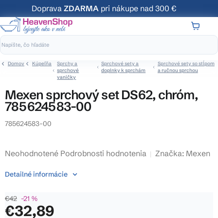
Prejsť
Doprava
ZDARMA
pri nákupe nad 300 €
na
obsah
NÁKUP
KOŠÍK
Domov
Kúpeľňa
Sprchy a
Sprchové sety a
Sprchové sety so stĺpom
sprchové
doplnky k sprchám
a ručnou sprchou
vaničky
Mexen sprchový set DS62, chróm,
785624583-00
785624583-00
Priemerné
Neohodnotené
Podrobnosti hodnotenia
Značka:
Mexen
hodnotenie
Detailné informácie
produktu
je
€42
–21 %
0,0
€32,89
z