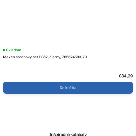
Skladom
Mexen sprchový set DS62, čierny, 785624583-70
€34,29
Do košíka
Z
á
p
ä
Inšpiračné katalógy