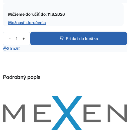
5
Jednotková
hviezdičiek.
cena:
Môžeme doručiť do:
11.8.2026
Možnosti doručenia
Pridať do košíka
Strážiť
Podrobný popis