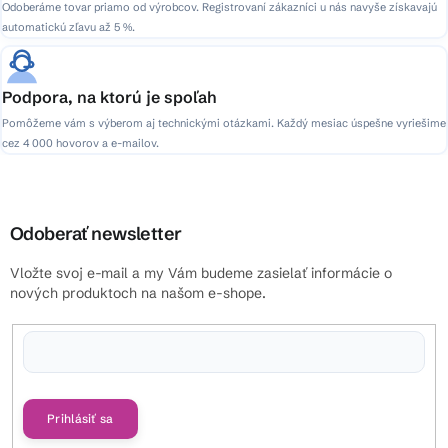
Odoberáme tovar priamo od výrobcov. Registrovaní zákazníci u nás navyše získavajú
automatickú zľavu až 5 %.
Podpora, na ktorú je spoľah
Pomôžeme vám s výberom aj technickými otázkami. Každý mesiac úspešne vyriešime
cez 4 000 hovorov a e-mailov.
Odoberať newsletter
Vložte svoj e-mail a my Vám budeme zasielať informácie o
nových produktoch na našom e-shope.
Vložením e-mailu súhlasíte s
podmienkami ochrany osobných údajov
Prihlásiť sa