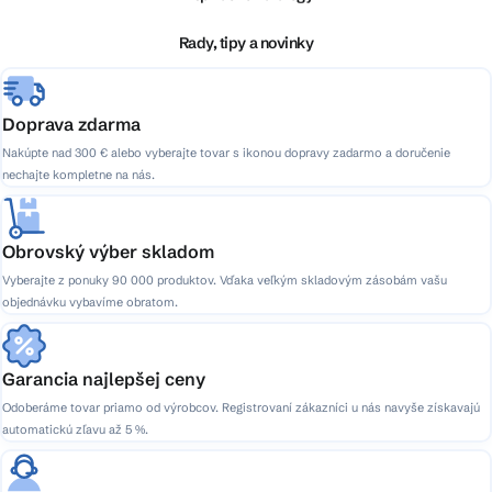
t
i
Rady, tipy a novinky
e
Doprava zdarma
Nakúpte nad 300 € alebo vyberajte tovar s ikonou dopravy zadarmo a doručenie
nechajte kompletne na nás.
Obrovský výber skladom
Vyberajte z ponuky 90 000 produktov. Vďaka veľkým skladovým zásobám vašu
objednávku vybavíme obratom.
Garancia najlepšej ceny
Odoberáme tovar priamo od výrobcov. Registrovaní zákazníci u nás navyše získavajú
automatickú zľavu až 5 %.