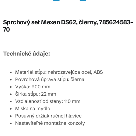
Sprchový set Mexen DS62, čierny, 785624583-
70
Technické údaje:
Materiál stĺpu: nehrdzavejúca oceľ, ABS
Povrchová úprava stĺpu: čierna
Výška: 900 mm
Šírka stĺpu: 22 mm
Vzdialenosť od steny: 110 mm
Miska na mydlo
Posuvný držiak ručnej hlavice
Nastaviteľné montážne konzoly