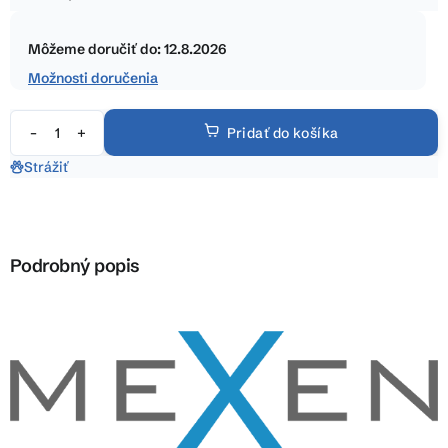
5
Jednotková
hviezdičiek.
cena:
Môžeme doručiť do:
12.8.2026
Možnosti doručenia
Pridať do košíka
Strážiť
Podrobný popis