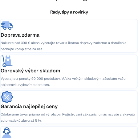
t
i
Rady, tipy a novinky
e
Doprava zdarma
Nakúpte nad 300 € alebo vyberajte tovar s ikonou dopravy zadarmo a doručenie
nechajte kompletne na nás.
Obrovský výber skladom
Vyberajte z ponuky 90 000 produktov. Vďaka veľkým skladovým zásobám vašu
objednávku vybavíme obratom.
Garancia najlepšej ceny
Odoberáme tovar priamo od výrobcov. Registrovaní zákazníci u nás navyše získavajú
automatickú zľavu až 5 %.