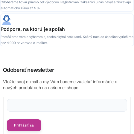
Odoberáme tovar priamo od výrobcov. Registrovaní zákazníci u nás navyše získavajú
automatickú zľavu až 5 %.
Podpora, na ktorú je spoľah
Pomôžeme vám s výberom aj technickými otázkami. Každý mesiac úspešne vyriešime
cez 4 000 hovorov a e-mailov.
Odoberať newsletter
Vložte svoj e-mail a my Vám budeme zasielať informácie o
nových produktoch na našom e-shope.
Vložením e-mailu súhlasíte s
podmienkami ochrany osobných údajov
Prihlásiť sa