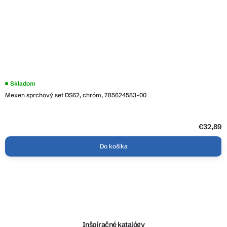
Skladom
Mexen sprchový set DS62, chróm, 785624583-00
€32,89
Do košíka
Z
á
p
ä
Inšpiračné katalógy