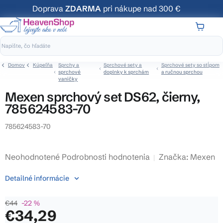
Prejsť
Doprava
ZDARMA
pri nákupe nad 300 €
na
obsah
NÁKUP
KOŠÍK
Domov
Kúpeľňa
Sprchy a
Sprchové sety a
Sprchové sety so stĺpom
sprchové
doplnky k sprchám
a ručnou sprchou
vaničky
Mexen sprchový set DS62, čierny,
785624583-70
785624583-70
Priemerné
Neohodnotené
Podrobnosti hodnotenia
Značka:
Mexen
hodnotenie
Detailné informácie
produktu
je
€44
–22 %
0,0
€34,29
z