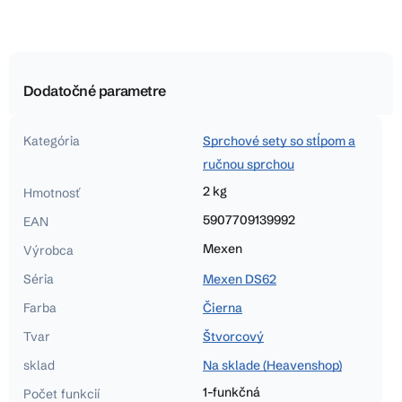
Dodatočné parametre
Kategória
Sprchové sety so stĺpom a
ručnou sprchou
2 kg
Hmotnosť
5907709139992
EAN
Mexen
Výrobca
Séria
Mexen DS62
Farba
Čierna
Tvar
Štvorcový
sklad
Na sklade (Heavenshop)
1-funkčná
Počet funkcií