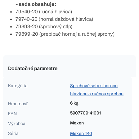
- sada obsahuje:
79540-20 (ručná hlavica)
79740-20 (horná dažďová hlavica)
79393-20 (sprchový stĺp)
79399-20 (prepípač hornej a ručnej sprchy)
Dodatočné parametre
Kategória
Sprchové sety s hornou
hlavicou a ručnou sprchou
6 kg
Hmotnosť
5907709141001
EAN
Mexen
Výrobca
Séria
Mexen T40