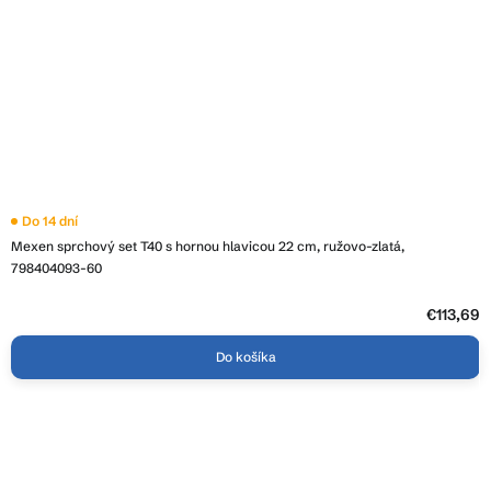
Do 14 dní
Mexen sprchový set T40 s hornou hlavicou 22 cm, ružovo-zlatá,
798404093-60
€113,69
Do košíka