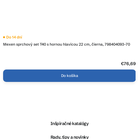
Do 14 dní
Mexen sprchový set T40 s hornou hlavicou 22 cm, čierna, 798404093-70
€76,69
Do košíka
Z
á
p
ä
Inšpiračné katalógy
t
i
Rady, tipy a novinky