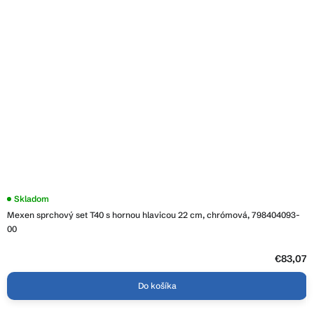
Skladom
Mexen sprchový set T40 s hornou hlavicou 22 cm, chrómová, 798404093-
00
€83,07
Do košíka