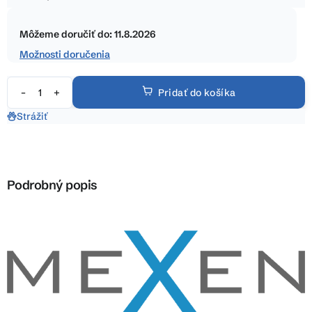
5
Jednotková
hviezdičiek.
cena:
Môžeme doručiť do:
11.8.2026
Možnosti doručenia
Pridať do košíka
Strážiť
Podrobný popis