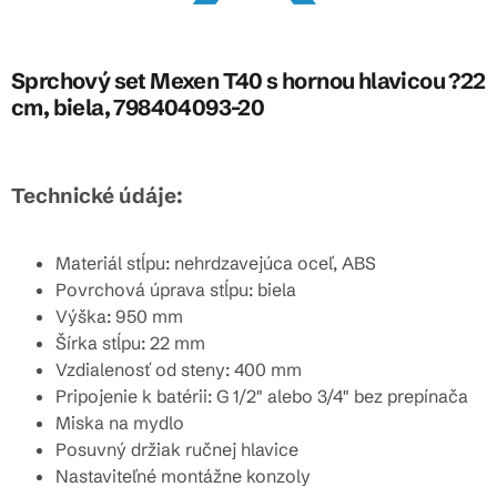
Sprchový set Mexen T40 s hornou hlavicou ?22
cm, biela, 798404093-20
Technické údáje:
Materiál stĺpu: nehrdzavejúca oceľ, ABS
Povrchová úprava stĺpu: biela
Výška: 950 mm
Šírka stĺpu: 22 mm
Vzdialenosť od steny: 400 mm
Pripojenie k batérii: G 1/2" alebo 3/4" bez prepínača
Miska na mydlo
Posuvný držiak ručnej hlavice
Nastaviteľné montážne konzoly