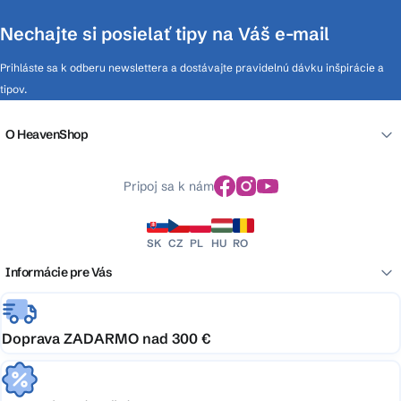
Nechajte si posielať tipy na Váš e-mail
Prihláste sa k odberu newslettera a dostávajte pravidelnú dávku inšpirácie a
tipov.
O HeavenShop
Pripoj sa k nám
SK
CZ
PL
HU
RO
Informácie pre Vás
Doprava ZADARMO nad 300 €