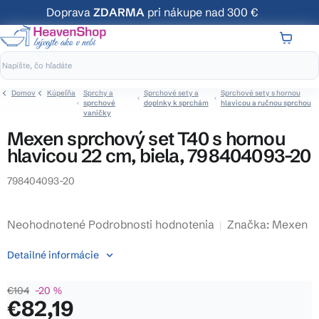
Prejsť
Doprava
ZDARMA
pri nákupe nad 300 €
na
obsah
NÁKUP
KOŠÍK
Domov
Kúpeľňa
Sprchy a
Sprchové sety a
Sprchové sety s hornou
sprchové
doplnky k sprchám
hlavicou a ručnou sprchou
vaničky
Mexen sprchový set T40 s hornou
hlavicou 22 cm, biela, 798404093-20
798404093-20
Priemerné
Neohodnotené
Podrobnosti hodnotenia
Značka:
Mexen
hodnotenie
Detailné informácie
produktu
je
€104
–20 %
0,0
€82,19
z