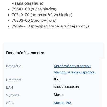
- sada obsahuje:
79540-00 (ručná hlavica)
79740-00 (horná dažďová hlavica)
79393-00 (sprchový stĺp)
79399-00 (prepípač hornej a ručnej sprchy)
Dodatočné parametre
Kategória
Sprchové sety s hornou
hlavicou a ručnou sprchou
6 kg
Hmotnosť
5907709140998
EAN
Mexen
Výrobca
Séria
Mexen T40