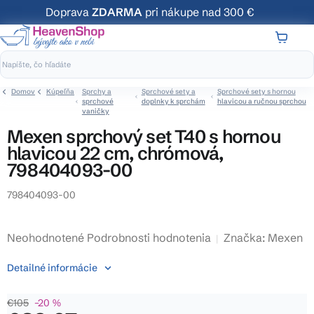
Prejsť
Doprava
ZDARMA
pri nákupe nad 300 €
na
obsah
NÁKUP
KOŠÍK
Domov
Kúpeľňa
Sprchy a
Sprchové sety a
Sprchové sety s hornou
sprchové
doplnky k sprchám
hlavicou a ručnou sprchou
vaničky
Mexen sprchový set T40 s hornou
hlavicou 22 cm, chrómová,
798404093-00
798404093-00
Priemerné
Neohodnotené
Podrobnosti hodnotenia
Značka:
Mexen
hodnotenie
Detailné informácie
produktu
je
€105
–20 %
0,0