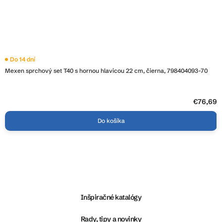
Do 14 dní
Mexen sprchový set T40 s hornou hlavicou 22 cm, čierna, 798404093-70
€76,69
Do košíka
Z
á
p
ä
Inšpiračné katalógy
t
i
Rady, tipy a novinky