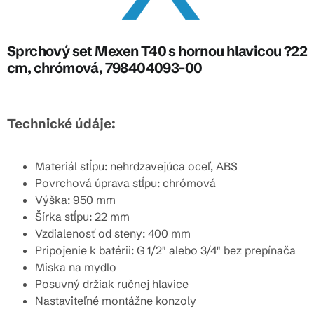
Sprchový set Mexen T40 s hornou hlavicou ?22
cm, chrómová, 798404093-00
Technické údáje:
Materiál stĺpu: nehrdzavejúca oceľ, ABS
Povrchová úprava stĺpu: chrómová
Výška: 950 mm
Šírka stĺpu: 22 mm
Vzdialenosť od steny: 400 mm
Pripojenie k batérii: G 1/2" alebo 3/4" bez prepínača
Miska na mydlo
Posuvný držiak ručnej hlavice
Nastaviteľné montážne konzoly