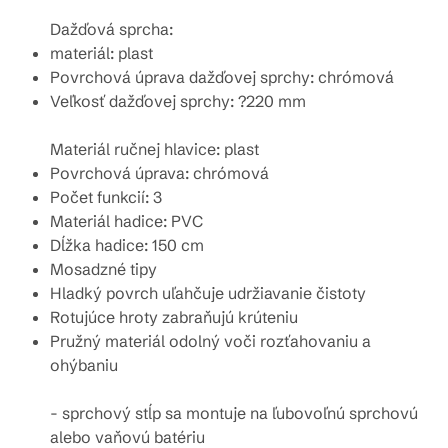
Dažďová sprcha:
materiál: plast
Povrchová úprava dažďovej sprchy: chrómová
Veľkosť dažďovej sprchy:
?220 mm
Materiál ručnej hlavice: plast
Povrchová úprava: chrómová
Počet funkcií: 3
Materiál hadice: PVC
Dĺžka hadice: 150 cm
Mosadzné tipy
Hladký povrch uľahčuje udržiavanie čistoty
Rotujúce hroty zabraňujú krúteniu
Pružný materiál odolný voči rozťahovaniu a
ohýbaniu
- sprchový stĺp sa montuje na ľubovoľnú sprchovú
alebo vaňovú batériu