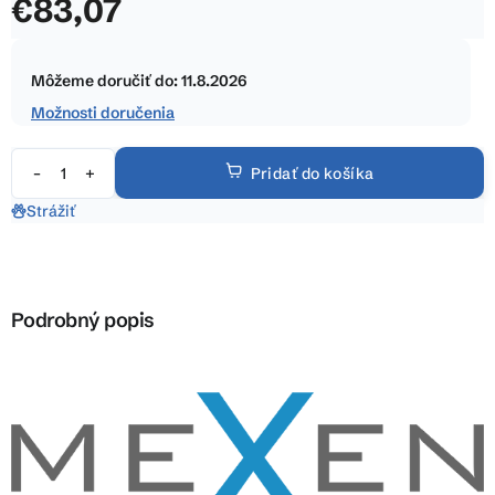
€83,07
z
5
Jednotková
hviezdičiek.
cena:
Môžeme doručiť do:
11.8.2026
Možnosti doručenia
Pridať do košíka
Strážiť
Podrobný popis