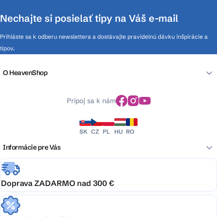
Nechajte si posielať tipy na Váš e-mail
Prihláste sa k odberu newslettera a dostávajte pravidelnú dávku inšpirácie a
tipov.
O HeavenShop
Pripoj sa k nám
SK
CZ
PL
HU
RO
Informácie pre Vás
Doprava ZADARMO nad 300 €