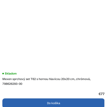
Skladom
Mexen sprchový set T62 s hornou hlavicou 20x20 cm, chrómová,
798626293-00
€77
Do košíka