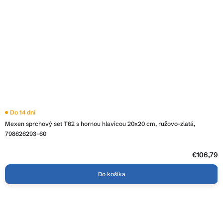
Do 14 dní
Mexen sprchový set T62 s hornou hlavicou 20x20 cm, ružovo-zlatá,
798626293-60
€106,79
Do košíka