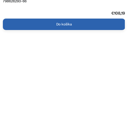
798626293-66
€108,19
Do košíka