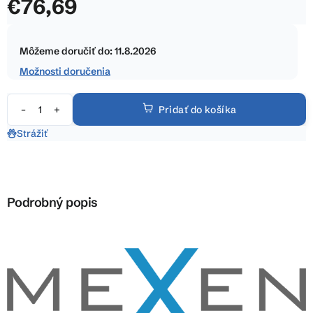
€76,69
z
5
Jednotková
hviezdičiek.
cena:
Môžeme doručiť do:
11.8.2026
Možnosti doručenia
Pridať do košíka
Strážiť
Podrobný popis