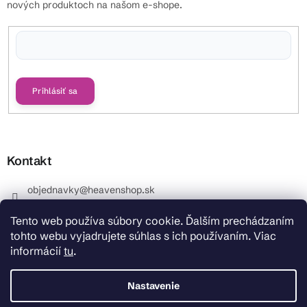
nových produktoch na našom e-shope.
Vložením e-mailu súhlasíte s
podmienkami ochrany osobných údajov
Prihlásiť sa
Kontakt
objednavky
@
heavenshop.sk
+421 914 399 399
Tento web používa súbory cookie. Ďalším prechádzaním
_Info objednávky : +421 914 399 399 Pracovné dni od
tohto webu vyjadrujete súhlas s ich používaním. Viac
8.00 hod. do 12.00 . REKLAMÁCIE : +421 914 399 399
informácií
tu
.
HeavenShop.sk
HeavenShop.sk
Nastavenie