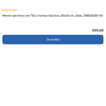
Do 14 dní
Mexen sprchový set T62 s hornou hlavicou 20x20 cm, zlatá, 798626293-50
€99,99
Do košíka