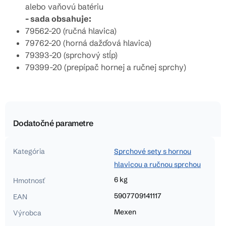
alebo vaňovú batériu
- sada obsahuje:
79562-20 (ručná hlavica)
79762-20 (horná dažďová hlavica)
79393-20 (sprchový stĺp)
79399-20 (prepípač hornej a ručnej sprchy)
Dodatočné parametre
Kategória
Sprchové sety s hornou
hlavicou a ručnou sprchou
6 kg
Hmotnosť
5907709141117
EAN
Mexen
Výrobca