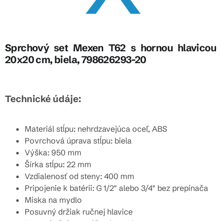
Sprchový set Mexen T62 s hornou hlavicou
20x20 cm, biela, 798626293-20
Technické údáje:
Materiál stĺpu: nehrdzavejúca oceľ, ABS
Povrchová úprava stĺpu: biela
Výška: 950 mm
Šírka stĺpu: 22 mm
Vzdialenosť od steny: 400 mm
Pripojenie k batérii: G 1/2" alebo 3/4" bez prepínača
Miska na mydlo
Posuvný držiak ručnej hlavice