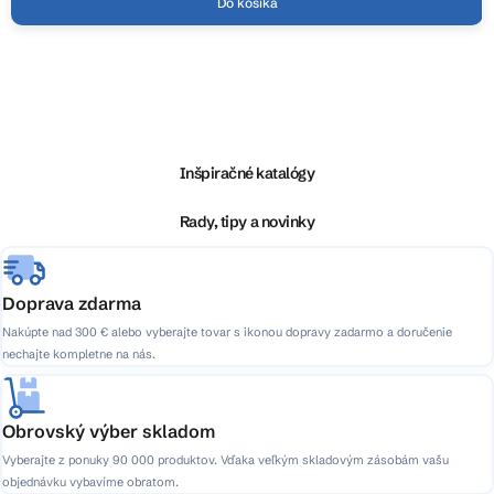
Do košíka
Z
á
p
ä
Inšpiračné katalógy
t
i
Rady, tipy a novinky
e
Doprava zdarma
Nakúpte nad 300 € alebo vyberajte tovar s ikonou dopravy zadarmo a doručenie
nechajte kompletne na nás.
Obrovský výber skladom
Vyberajte z ponuky 90 000 produktov. Vďaka veľkým skladovým zásobám vašu
objednávku vybavíme obratom.