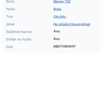
Séria
Mexen T62
Farba
Biela
Tvar
Okrúhly
sklad
Na sklade (Heavenshop)
Áno
Dážďová hlavica
Áno
Držiak na mydlo
5907709141117
EAN