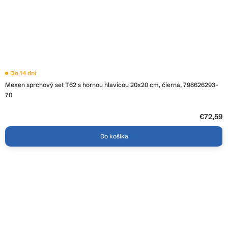
Do 14 dní
Mexen sprchový set T62 s hornou hlavicou 20x20 cm, čierna, 798626293-
70
€72,59
Do košíka