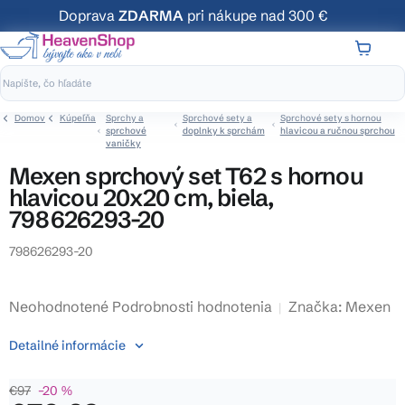
Prejsť
Doprava
ZDARMA
pri nákupe nad 300 €
na
obsah
NÁKUP
KOŠÍK
Domov
Kúpeľňa
Sprchy a
Sprchové sety a
Sprchové sety s hornou
sprchové
doplnky k sprchám
hlavicou a ručnou sprchou
vaničky
Mexen sprchový set T62 s hornou
hlavicou 20x20 cm, biela,
798626293-20
798626293-20
Priemerné
Neohodnotené
Podrobnosti hodnotenia
Značka:
Mexen
hodnotenie
Detailné informácie
produktu
je
€97
–20 %
0,0