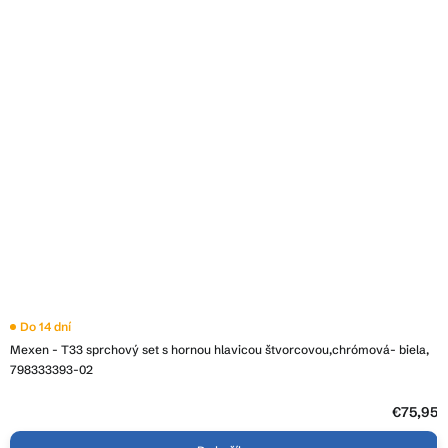
Do 14 dní
Mexen - T33 sprchový set s hornou hlavicou štvorcovou,chrómová- biela,
798333393-02
€75,95