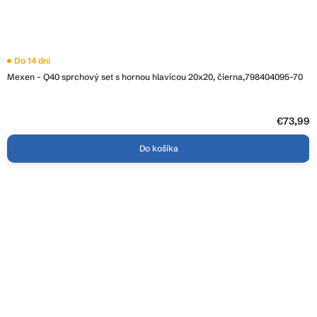
Do 14 dní
Mexen - Q40 sprchový set s hornou hlavicou 20x20, čierna,798404095-70
€73,99
Do košíka