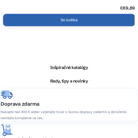
€69,89
Do košíka
Z
á
p
ä
Inšpiračné katalógy
t
i
Rady, tipy a novinky
e
Doprava zdarma
Nakúpte nad 300 € alebo vyberajte tovar s ikonou dopravy zadarmo a doručenie
nechajte kompletne na nás.