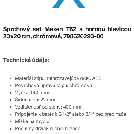
Sprchový set Mexen T62 s hornou hlavicou
20x20 cm, chrómová, 798626293-00
Technické údáje:
Materiál stĺpu: nehrdzavejúca oceľ, ABS
Povrchová úprava stĺpu: chrómová
Výška: 950 mm
Šírka stĺpu: 22 mm
Vzdialenosť od steny: 400 mm
Pripojenie k batérii: G 1/2" alebo 3/4" bez prepínača
Miska na mydlo
Posuvný držiak ručnej hlavice