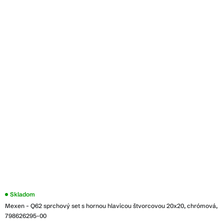
Skladom
Mexen - Q62 sprchový set s hornou hlavicou štvorcovou 20x20, chrómová,
798626295-00