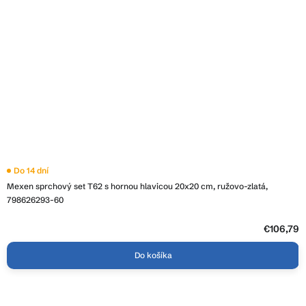
Do 14 dní
Mexen sprchový set T62 s hornou hlavicou 20x20 cm, ružovo-zlatá,
798626293-60
€106,79
Do košíka