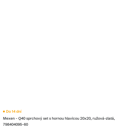
Do 14 dní
Mexen - Q40 sprchový set s hornou hlavicou 20x20, ružová-zlatá,
798404095-60