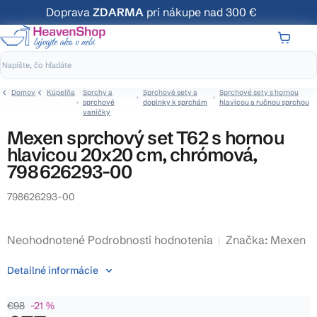
Prejsť
Doprava
ZDARMA
pri nákupe nad 300 €
na
obsah
NÁKUP
KOŠÍK
Domov
Kúpeľňa
Sprchy a
Sprchové sety a
Sprchové sety s hornou
sprchové
doplnky k sprchám
hlavicou a ručnou sprchou
vaničky
Mexen sprchový set T62 s hornou
hlavicou 20x20 cm, chrómová,
798626293-00
798626293-00
Priemerné
Neohodnotené
Podrobnosti hodnotenia
Značka:
Mexen
hodnotenie
Detailné informácie
produktu
je
€98
–21 %
0,0