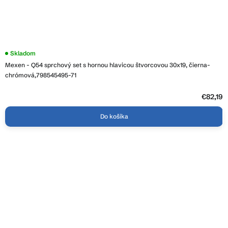
Skladom
Mexen - Q54 sprchový set s hornou hlavicou štvorcovou 30x19, čierna-
chrómová,798545495-71
€82,19
Do košíka