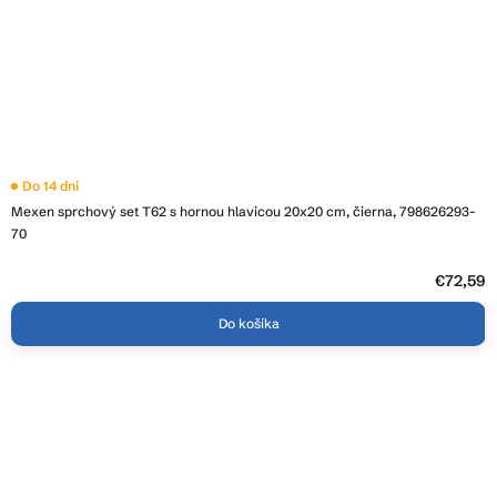
Do 14 dní
Mexen sprchový set T62 s hornou hlavicou 20x20 cm, čierna, 798626293-
70
€72,59
Do košíka