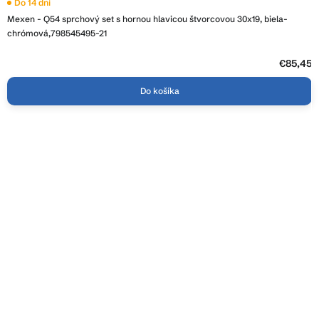
Do 14 dní
Mexen - Q54 sprchový set s hornou hlavicou štvorcovou 30x19, biela-
chrómová,798545495-21
€85,45
Do košíka