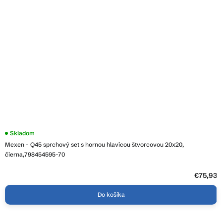
Skladom
Mexen - Q45 sprchový set s hornou hlavicou štvorcovou 20x20,
čierna,798454595-70
€75,93
Do košíka