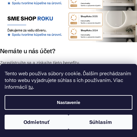
Nemáte u nás účet?
Zaregistrujte sa a získajte tieto benefity.
Tento web používa súbory cookie. Ďalším prechádzaním
Rýchlejší nákup vďaka uloženým údajom
tohto webu vyjadrujete súhlas s ich používaním. Viac
Prehľad o stave objednávky
informácií
tu
.
Kompletná história objednávok
Špeciálne akcie, novinky a zľavy pre registrovaných
Nastavenie
REGISTROVAŤ SA
Zaregistrujte sa a získajte tieto benefity
Odmietnuť
Súhlasím
Rýchlejší nákup vďaka uloženým údajom