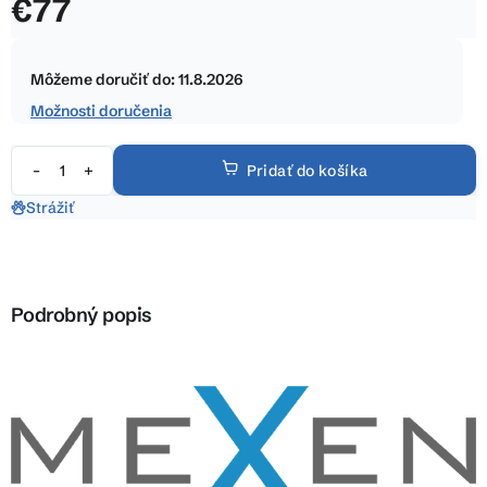
€77
z
5
Jednotková
hviezdičiek.
cena:
Môžeme doručiť do:
11.8.2026
Možnosti doručenia
Pridať do košíka
Strážiť
Podrobný popis