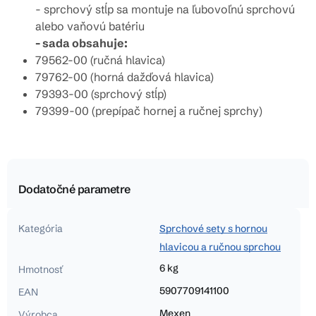
- sprchový stĺp sa montuje na ľubovoľnú sprchovú
alebo vaňovú batériu
- sada obsahuje:
79562-00 (ručná hlavica)
79762-00 (horná dažďová hlavica)
79393-00 (sprchový stĺp)
79399-00 (prepípač hornej a ručnej sprchy)
Dodatočné parametre
Kategória
Sprchové sety s hornou
hlavicou a ručnou sprchou
6 kg
Hmotnosť
5907709141100
EAN
Mexen
Výrobca