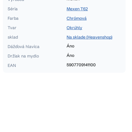
Séria
Mexen T62
Farba
Chrómová
Tvar
Okrúhly
sklad
Na sklade (Heavenshop)
Áno
Dážďová hlavica
Áno
Držiak na mydlo
5907709141100
EAN