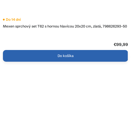
Do 14 dní
Mexen sprchový set T62 s hornou hlavicou 20x20 cm, zlatá, 798626293-50
€99,99
Do košíka