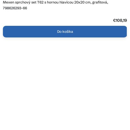
Mexen sprchový set T62 s hornou hlavicou 20x20 cm, grafitová,
798626293-66
€108,19
Do košíka