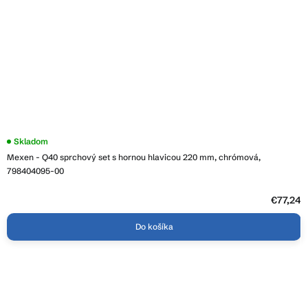
Skladom
Mexen - Q40 sprchový set s hornou hlavicou 220 mm, chrómová,
798404095-00
€77,24
Do košíka