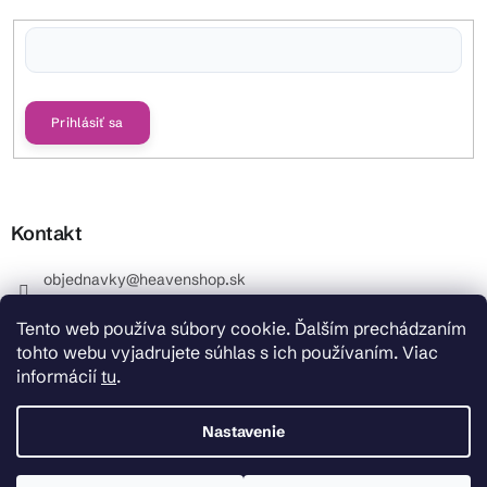
Vložením e-mailu súhlasíte s
podmienkami ochrany osobných údajov
Prihlásiť sa
Kontakt
objednavky
@
heavenshop.sk
+421 914 399 399
Tento web používa súbory cookie. Ďalším prechádzaním
_Info objednávky : +421 914 399 399 Pracovné dni od
tohto webu vyjadrujete súhlas s ich používaním. Viac
8.00 hod. do 12.00 . REKLAMÁCIE : +421 914 399 399
informácií
tu
.
HeavenShop.sk
HeavenShop.sk
Nastavenie