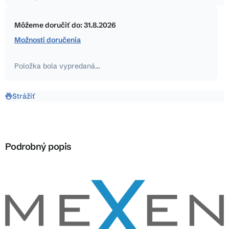
5
Jednotková
hviezdičiek.
cena:
Môžeme doručiť do:
31.8.2026
Možnosti doručenia
Položka bola vypredaná…
Strážiť
Podrobný popis