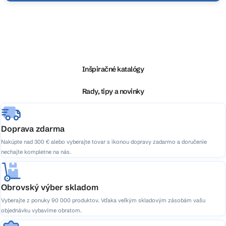
Z
á
p
ä
Inšpiračné katalógy
t
i
Rady, tipy a novinky
e
Doprava zdarma
Nakúpte nad 300 € alebo vyberajte tovar s ikonou dopravy zadarmo a doručenie
nechajte kompletne na nás.
Obrovský výber skladom
Vyberajte z ponuky 90 000 produktov. Vďaka veľkým skladovým zásobám vašu
objednávku vybavíme obratom.