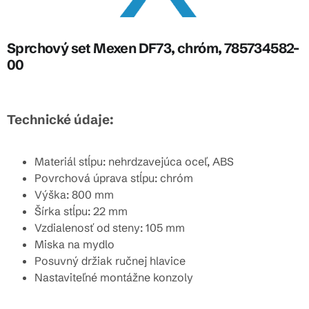
Sprchový set Mexen DF73, chróm, 785734582-
00
Technické údaje:
Materiál stĺpu: nehrdzavejúca oceľ, ABS
Povrchová úprava stĺpu: chróm
Výška: 800 mm
Šírka stĺpu: 22 mm
Vzdialenosť od steny: 105 mm
Miska na mydlo
Posuvný držiak ručnej hlavice
Nastaviteľné montážne konzoly