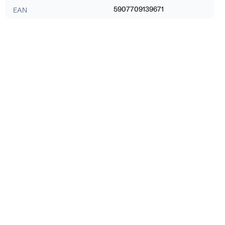
5907709139671
EAN