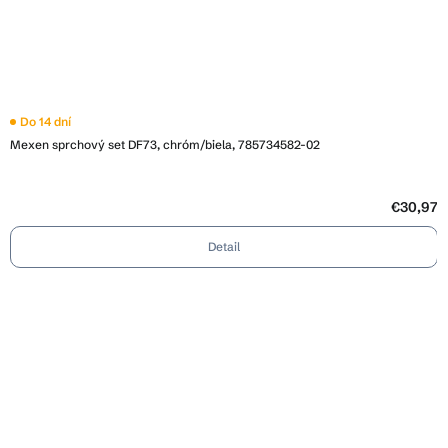
Do 14 dní
Mexen sprchový set DF73, chróm/biela, 785734582-02
€30,97
Detail