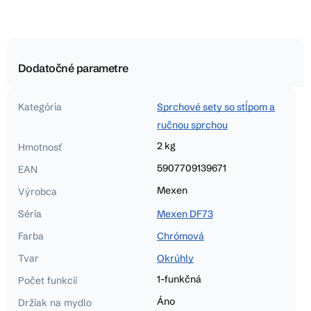
Dodatočné parametre
Kategória
Sprchové sety so stĺpom a
ručnou sprchou
2 kg
Hmotnosť
5907709139671
EAN
Mexen
Výrobca
Séria
Mexen DF73
Farba
Chrómová
Tvar
Okrúhly
1-funkčná
Počet funkcií
Áno
Držiak na mydlo