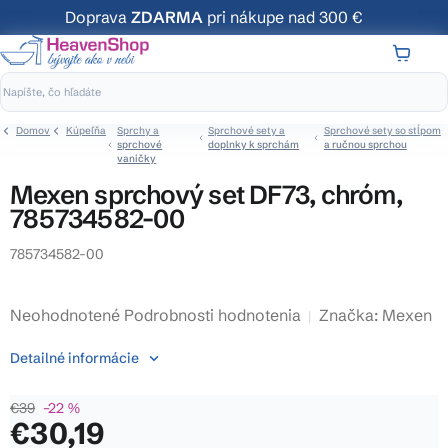
Prejsť
Doprava
ZDARMA
pri nákupe nad 300 €
na
obsah
NÁKUP
KOŠÍK
Domov
Kúpeľňa
Sprchy a
Sprchové sety a
Sprchové sety so stĺpom
sprchové
doplnky k sprchám
a ručnou sprchou
vaničky
Mexen sprchový set DF73, chróm,
785734582-00
785734582-00
Priemerné
Neohodnotené
Podrobnosti hodnotenia
Značka:
Mexen
hodnotenie
Detailné informácie
produktu
je
€39
–22 %
0,0
€30,19
z