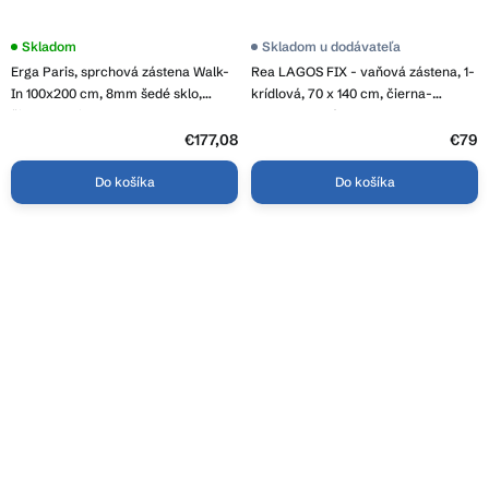
Skladom
Priemerné
Skladom u dodávateľa
hodnotenie
Erga Paris, sprchová zástena Walk-
Rea LAGOS FIX - vaňová zástena, 1-
produktu
je
In 100x200 cm, 8mm šedé sklo,
krídlová, 70 x 140 cm, čierna-
4,0
čierny profil, ERG-V02-PARIS-
transparentná, REA-K7689
z
100x200-GR-BK
€177,08
5
€79
hviezdičiek.
Do košíka
Do košíka