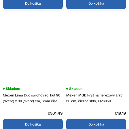
Do košíka
Do košíka
Skladom
Skladom
Mexen Lima Duo sprchovací kút 90
Mexen MGB kryt na nerezový žľab
(dvere) x 90 (dvere) cm, 6mm číre
50 cm, čierne sklo, 1026050
sklo, čierny profil, 856-090-090-70-
00-02
€361,49
€19,19
Do košíka
Do košíka