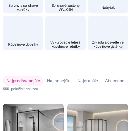
Sprchy a sprchové
Sprchové zásteny
Nábytok
vaničky
WALK-IN
Vykurovacie telesá,
Zrkadlá a osvetlenie,
Kúpeľňové doplnky
kúpeľňové rebríky
kúpeľňové galérky
V
R
Najpredávanejšie
Najlacnejšie
Najdrahšie
Abecedne
ý
a
p
5551
položiek celkom
d
i
e
s
n
p
i
r
e
o
p