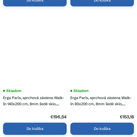
Do košíka
Do košíka
Skladom
Skladom
Erga Paris, sprchová zástena Walk-
Erga Paris, sprchová zástena Walk-
In 140x200 cm, 8mm šedé sklo,
In 80x200 cm, 8mm šedé sklo,
čierny profil, ERG-V02-PARIS-
čierny profil, ERG-V02-PARIS-
140x200-GR-BK
080x200-GR-BK
€196,54
€153,18
Do košíka
Do košíka