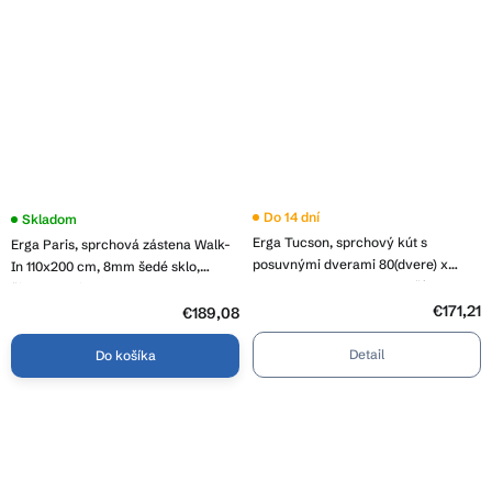
Do 14 dní
Skladom
Erga Tucson, sprchový kút s
Erga Paris, sprchová zástena Walk-
posuvnými dverami 80(dvere) x
In 110x200 cm, 8mm šedé sklo,
100(dvere) x 190 cm, 6mm číre sklo,
čierny profil, ERG-V02-PARIS-
čierny profil, ERG-S02-TUCSON-
€171,21
110x200-GR-BK
€189,08
D080D100-CL-BK
Detail
Do košíka