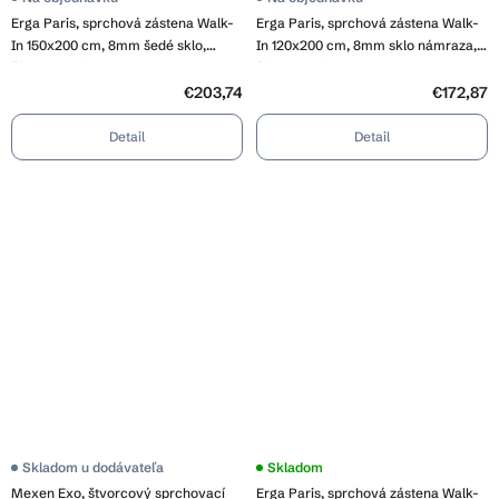
hodnotenie
Erga Paris, sprchová zástena Walk-
Erga Paris, sprchová zástena Walk-
produktu
je
In 150x200 cm, 8mm šedé sklo,
In 120x200 cm, 8mm sklo námraza,
5,0
čierny profil, ERG-V02-PARIS-
čierny profil, ERG-V02-PARIS-
z
150x200-GR-BK
120x200-FR-BK
5
€203,74
€172,87
hviezdičiek.
Detail
Detail
Skladom u dodávateľa
Priemerné
Skladom
hodnotenie
Mexen Exo, štvorcový sprchovací
Erga Paris, sprchová zástena Walk-
produktu