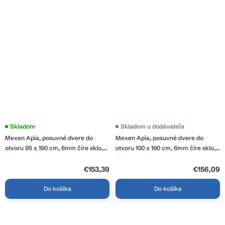
Skladom
Priemerné
Skladom u dodávateľa
hodnotenie
Mexen Apia, posuvné dvere do
Mexen Apia, posuvné dvere do
produktu
je
otvoru 95 x 190 cm, 6mm číre sklo,
otvoru 100 x 190 cm, 6mm číre sklo,
4,2
čierny profil, 845-095-000-70-00
čierny profil, 845-100-000-70-00
z
€153,39
5
€156,09
hviezdičiek.
Do košíka
Do košíka