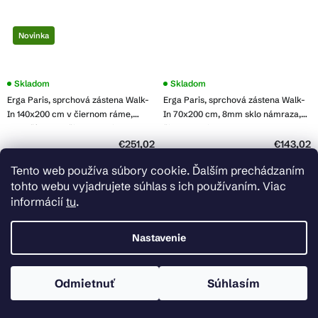
Novinka
Skladom
Skladom
Erga Paris, sprchová zástena Walk-
Erga Paris, sprchová zástena Walk-
In 140x200 cm v čiernom ráme,
In 70x200 cm, 8mm sklo námraza,
8mm číre sklo, čierny profil, ERG-
čierny profil, ERG-V02-PARIS-
V02-PARIS-140x200-BF
070x200-FR-BK
€251,02
€143,02
Tento web používa súbory cookie. Ďalším prechádzaním
Do košíka
Do košíka
tohto webu vyjadrujete súhlas s ich používaním. Viac
informácií
tu
.
Nastavenie
Odmietnuť
Súhlasím