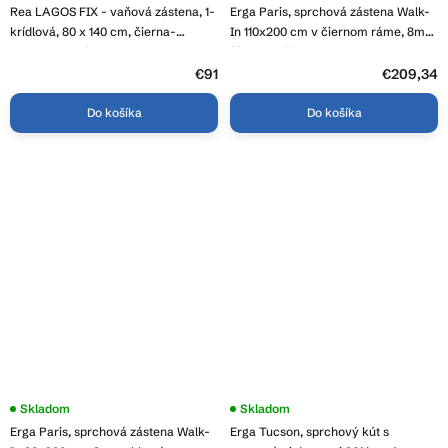
Rea LAGOS FIX - vaňová zástena, 1-
Erga Paris, sprchová zástena Walk-
krídlová, 80 x 140 cm, čierna-
In 110x200 cm v čiernom ráme, 8mm
transparentná, REA-K7390
číre sklo, čierny profil, ERG-V02-
PARIS-110x200-BF
€91
€209,34
Do košíka
Do košíka
Skladom
Priemerné
Skladom
hodnotenie
Erga Paris, sprchová zástena Walk-
Erga Tucson, sprchový kút s
produktu