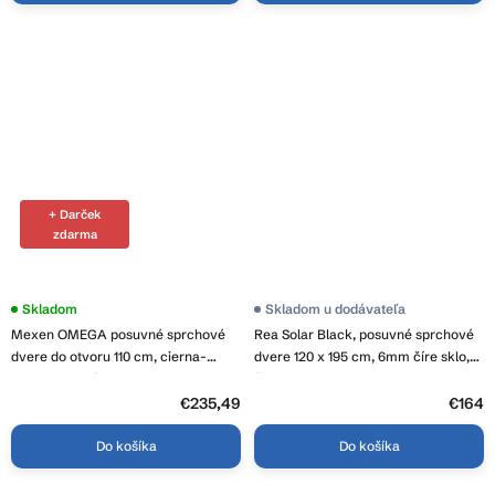
+ Darček
zdarma
Priemerné
Skladom
Skladom u dodávateľa
hodnotenie
Mexen OMEGA posuvné sprchové
Rea Solar Black, posuvné sprchové
produktu
je
dvere do otvoru 110 cm, cierna-
dvere 120 x 195 cm, 6mm číre sklo,
4,3
transparentná, 825-110-000-70-00
čierny profil, REA-K6312
z
5
€235,49
€164
hviezdičiek.
Do košíka
Do košíka