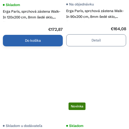
Na objednávku
Skladom
Erga Paris, sprchová zástena Walk-
Erga Paris, sprchová zástena Walk-
In 90x200 cm, 8mm šedé sklo,
In 120x200 cm, 8mm šedé sklo,
čierny profil, ERG-V02-PARIS-
čierny profil, ERG-V02-PARIS-
090x200-GR-BK
€164,08
120x200-GR-BK
€172,87
Detail
Do košíka
Novinka
Skladom u dodávateľa
Skladom