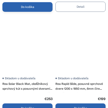
hviezdičiek.
Detail
Do košíka
Skladom u dodávateľa
Priemerné
Skladom u dodávateľa
hodnotenie
Rea Solar Black Mat, obdĺžnikový
Rea Rapid Slide, posuvné sprchové
produktu
je
sprchový kút s posuvnými dverami
dvere 1200 x 1950 mm, 6mm číre
4,3
120 (dvere) x 90 (stena) cm, 6mm číre
sklo, čierny profil, REA-K6402
z
sklo, čierny profil, REA-K6311
€253
5
€199
hviezdičiek.