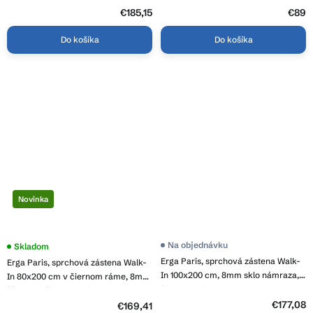
z
čierny profil, 860-090-090-70-00
5
€185,15
€89
hviezdičiek.
Do košíka
Do košíka
Novinka
Priemerné
Na objednávku
Skladom
hodnotenie
Erga Paris, sprchová zástena Walk-
Erga Paris, sprchová zástena Walk-
produktu
je
In 100x200 cm, 8mm sklo námraza,
In 80x200 cm v čiernom ráme, 8mm
5,0
čierny profil, ERG-V02-PARIS-
číre sklo, čierny profil, ERG-V02-
z
100x200-FR-BK
5
€177,08
PARIS-080x200-BF
€169,41