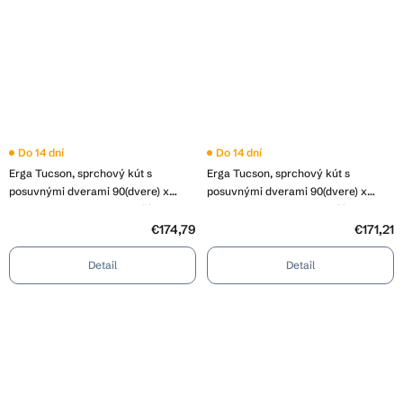
Do 14 dní
Do 14 dní
Erga Tucson, sprchový kút s
Erga Tucson, sprchový kút s
posuvnými dverami 90(dvere) x
posuvnými dverami 90(dvere) x
100(dvere) x 190 cm, 6mm číre sklo,
90(dvere) x 190 cm, 6mm číre sklo,
čierny profil, ERG-S02-TUCSON-
čierny profil, ERG-S02-TUCSON-
€174,79
€171,21
D090D100-CL-BK
D090D090-CL-BK-C
Detail
Detail