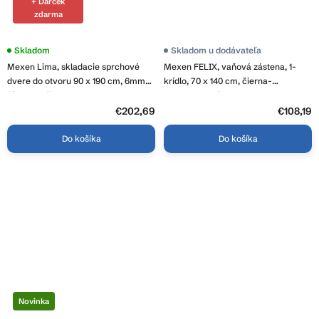
+ Darček
zdarma
Priemerné
Skladom
Priemerné
Skladom u dodávateľa
hodnotenie
hodnotenie
Mexen Lima, skladacie sprchové
Mexen FELIX, vaňová zástena, 1-
produktu
produktu
je
je
dvere do otvoru 90 x 190 cm, 6mm
krídlo, 70 x 140 cm, čierna-
5,0
4,0
číre sklo, čierny profil, 856-090-
transparentná, 890-070-001-70-00
z
z
000-70-00
5
€202,69
5
€108,19
hviezdičiek.
hviezdičiek.
Do košíka
Do košíka
Novinka