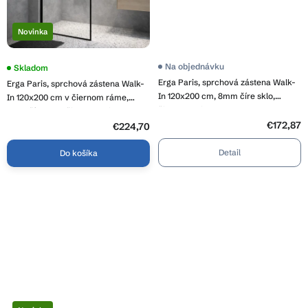
Novinka
Priemerné
Na objednávku
Priemerné
Skladom
hodnotenie
hodnotenie
Erga Paris, sprchová zástena Walk-
Erga Paris, sprchová zástena Walk-
produktu
produktu
je
In 120x200 cm, 8mm číre sklo,
je
In 120x200 cm v čiernom ráme,
4,1
5,0
čierny profil, ERG-V02-PARIS-
8mm číre sklo, čierny profil, ERG-
z
z
120x200-CL-BK
5
€172,87
V02-PARIS-120x200-BF
5
€224,70
hviezdičiek.
hviezdičiek.
Detail
Do košíka