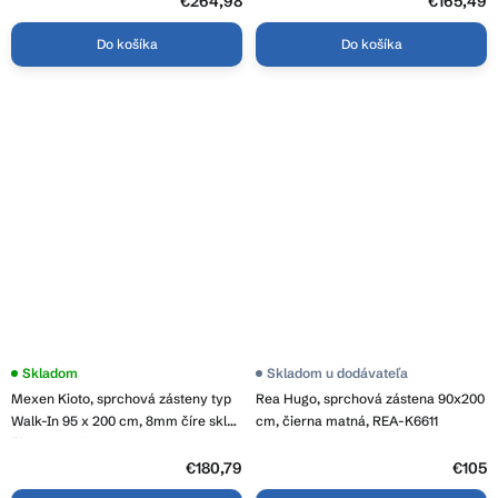
€264,98
€165,49
D100G100-CR
Do košíka
Do košíka
Skladom
Skladom u dodávateľa
Mexen Kioto, sprchová zásteny typ
Rea Hugo, sprchová zástena 90x200
Walk-In 95 x 200 cm, 8mm číre sklo,
cm, čierna matná, REA-K6611
čierny profil, 800-095-101-70-00
€180,79
€105