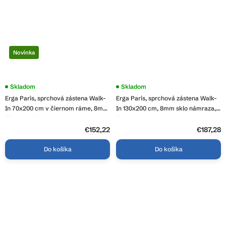
Novinka
Skladom
Skladom
Erga Paris, sprchová zástena Walk-
Erga Paris, sprchová zástena Walk-
In 70x200 cm v čiernom ráme, 8mm
In 130x200 cm, 8mm sklo námraza,
číre sklo, čierny profil, ERG-V02-
čierny profil, ERG-V02-PARIS-
PARIS-070x200-BF
130x200-FR-BK
€152,22
€187,28
Do košíka
Do košíka