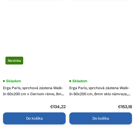
Novinka
Skladom
Skladom
Erga Paris, sprchová zástena Walk-
Erga Paris, sprchová zástena Walk-
In 60x200 cm v čiernom ráme, 8mm
In 80x200 cm, 8mm sklo námraza,
číre sklo, čierny profil, ERG-V02-
čierny profil, ERG-V02-PARIS-
PARIS-060x200-BF
080x200-FR-BK
€134,22
€153,18
Do košíka
Do košíka