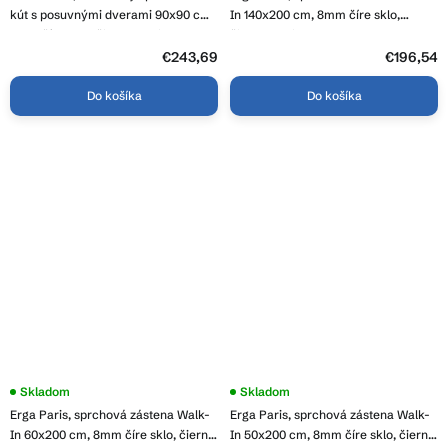
je
kút s posuvnými dverami 90x90 cm,
In 140x200 cm, 8mm číre sklo,
5,0
6mm číre sklo, čierny profil, 8111-
čierny profil, ERG-V02-PARIS-
z
090-090-70-00
140x200-CL-BK
€243,69
5
€196,54
hviezdičiek.
Do košíka
Do košíka
Skladom
Skladom
Erga Paris, sprchová zástena Walk-
Erga Paris, sprchová zástena Walk-
In 60x200 cm, 8mm číre sklo, čierny
In 50x200 cm, 8mm číre sklo, čierny