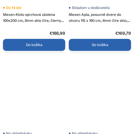
Priemerné
Do 14 dní
Priemerné
Skladom u dodávateľa
hodnotenie
hodnotenie
Mexen Kioto sprchová zástena
Mexen Apia, posuvné dvere do
produktu
produktu
je
je
100x200 cm, 8mm sklo číre, čierny
otvoru 115 x 190 cm, 6mm číre sklo,
3,9
4,1
profil, 800-100-101-70-00
čierny profil, 845-115-000-70-00
z
z
5
€188,99
5
€169,79
hviezdičiek.
hviezdičiek.
Do košíka
Do košíka
Priemerné
Na objednávku
Na objednávku