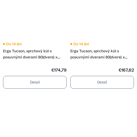
Do 14 dní
Do 14 dní
Erga Tucson, sprchový kút s
Erga Tucson, sprchový kút s
posuvnými dverami 80(dvere) x
posuvnými dverami 80(dvere) x
110(dvere) x 190 cm, 6mm číre sklo,
90(dvere) x 190 cm, 6mm číre sklo,
čierny profil, ERG-S02-TUCSON-
čierny profil, ERG-S02-TUCSON-
€174,79
€167,62
D080D110-CL-BK
D080D090-CL-BK
Detail
Detail