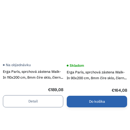
Priemerné
Na objednávku
Priemerné
Skladom
hodnotenie
hodnotenie
Erga Paris, sprchová zástena Walk-
Erga Paris, sprchová zástena Walk-
produktu
produktu
je
In 110x200 cm, 8mm číre sklo, čierny
je
In 90x200 cm, 8mm číre sklo, čierny
5,0
4,0
profil, ERG-V02-PARIS-110x200-CL-
profil, ERG-V02-PARIS-090x200-CL-
z
z
BK
5
€189,08
BK
5
€164,08
hviezdičiek.
hviezdičiek.
Detail
Do košíka