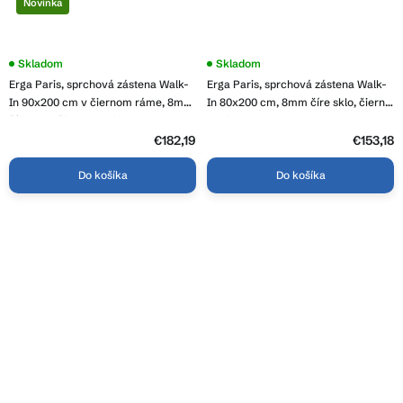
Novinka
Skladom
Priemerné
Skladom
hodnotenie
Erga Paris, sprchová zástena Walk-
Erga Paris, sprchová zástena Walk-
produktu
je
In 90x200 cm v čiernom ráme, 8mm
In 80x200 cm, 8mm číre sklo, čierny
5,0
číre sklo, čierny profil, ERG-V02-
profil, ERG-V02-PARIS-080x200-CL-
z
PARIS-090x200-BF
BK
€182,19
5
€153,18
hviezdičiek.
Do košíka
Do košíka