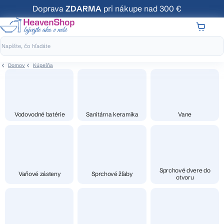
Prejsť
Doprava
ZDARMA
pri nákupe nad 300 €
na
obsah
NÁKUP
KOŠÍK
Domov
Kúpeľňa
Vodovodné batérie
Sanitárna keramika
Vane
Sprchové dvere do
Vaňové zásteny
Sprchové žľaby
otvoru