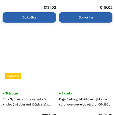
profil, ERG-V02-PARIS-060x200-CL-
profil, ERG-V02-PARIS-050x200-CL-
BK
BK
€131,02
€119,02
Do košíka
Do košíka
Výpredaj
Skladom
Skladom
Erga Sydney, sprchový kút s 1-
Erga Sydney, 1-krídlové výklopné
krídlovými dverami 100(dvere) x
sprchové dvere do otvoru 100x195
100(stena) x 195 cm, 6mm číre sklo,
cm, 6mm číre sklo, čierny profil,
chrómový profil, ERG-V02-SYDNEY-
ERG-V02-SYDNEY-D100-BK