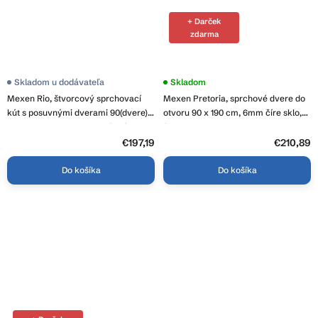
+ Darček
zdarma
Skladom u dodávateľa
Priemerné
Skladom
hodnotenie
Mexen Rio, štvorcový sprchovací
Mexen Pretoria, sprchové dvere do
produktu
je
kút s posuvnými dverami 90(dvere) x
otvoru 90 x 190 cm, 6mm číre sklo,
5,0
90(dvere) x 190 cm, 6mm šedé sklo,
čierny profil, 852-090-000-70-00
z
čierny profil, 860-090-090-70-40
€197,19
5
€210,89
hviezdičiek.
Do košíka
Do košíka