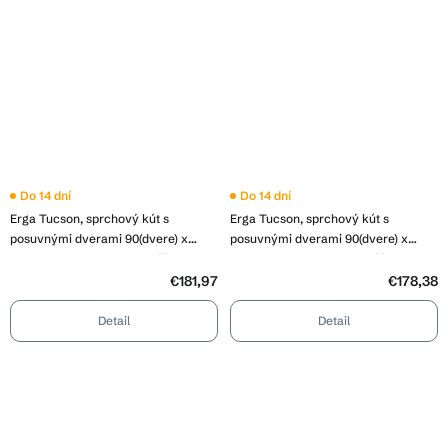
Do 14 dní
Do 14 dní
Erga Tucson, sprchový kút s
Erga Tucson, sprchový kút s
posuvnými dverami 90(dvere) x
posuvnými dverami 90(dvere) x
120(dvere) x 190 cm, 6mm číre sklo,
110(dvere) x 190 cm, 6mm číre sklo,
čierny profil, ERG-S02-TUCSON-
čierny profil, ERG-S02-TUCSON-
€181,97
€178,38
D090D120-CL-BK
D090D110-CL-BK
Detail
Detail