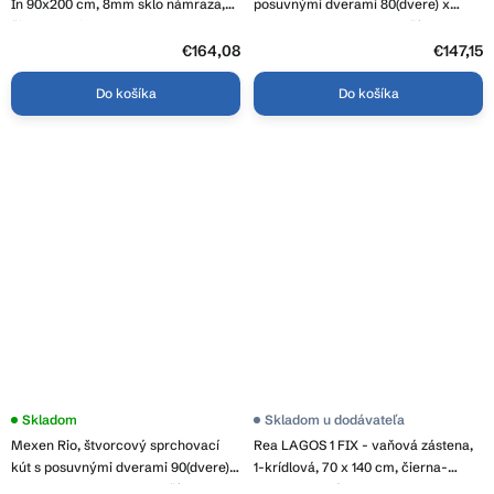
je
In 90x200 cm, 8mm sklo námraza,
posuvnými dverami 80(dvere) x
4,8
čierny profil, ERG-V02-PARIS-
80(stena) x 190 cm, 6mm číre sklo,
z
090x200-FR-BK
čierny profil, ERG-S02-TUCSON-
€164,08
5
€147,15
hviezdičiek.
D080D080-CL-BK
Do košíka
Do košíka
Priemerné
Skladom
Skladom u dodávateľa
hodnotenie
Mexen Rio, štvorcový sprchovací
Rea LAGOS 1 FIX - vaňová zástena,
produktu
je
kút s posuvnými dverami 90(dvere) x
1-krídlová, 70 x 140 cm, čierna-
3,7
90(dvere) x 190 cm, 6mm číre sklo,
transparentná, REA-K4560