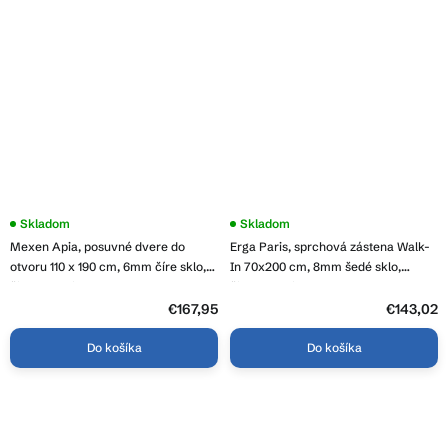
Priemerné
Skladom
Skladom
hodnotenie
Mexen Apia, posuvné dvere do
Erga Paris, sprchová zástena Walk-
produktu
je
otvoru 110 x 190 cm, 6mm číre sklo,
In 70x200 cm, 8mm šedé sklo,
4,3
čierny profil, 845-110-000-70-00
čierny profil, ERG-V02-PARIS-
z
070x200-GR-BK
5
€167,95
€143,02
hviezdičiek.
Do košíka
Do košíka