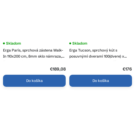
Skladom
Priemerné
Skladom
hodnotenie
Erga Paris, sprchová zástena Walk-
Erga Tucson, sprchový kút s
produktu
je
In 110x200 cm, 8mm sklo námraza,
posuvnými dverami 100(dvere) x
3,9
čierny profil, ERG-V02-PARIS-
100(stena) x 190 cm, 6mm číre sklo,
z
110x200-FR-BK
čierny profil, ERG-S02-TUCSON-
€189,08
5
€176
hviezdičiek.
D100D100-CL-BK
Do košíka
Do košíka