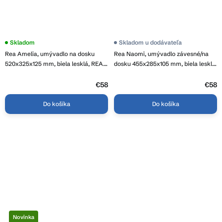
Skladom
Skladom u dodávateľa
Rea Amelia, umývadlo na dosku
Rea Naomi, umývadlo závesné/na
520x325x125 mm, biela lesklá, REA-
dosku 455x285x105 mm, biela lesklá,
U4331
REA-U0630
€58
€58
Do košíka
Do košíka
Novinka