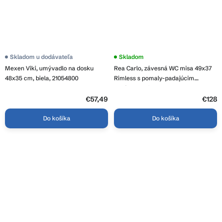
Priemerné
Skladom u dodávateľa
Priemerné
Skladom
hodnotenie
hodnotenie
Mexen Viki, umývadlo na dosku
Rea Carlo, závesná WC misa 49x37
produktu
produktu
je
je
48x35 cm, biela, 21054800
Rimless s pomaly-padajúcim
4,6
3,8
sedátkom, biela, REA-C2760
z
z
5
€57,49
5
€128
hviezdičiek.
hviezdičiek.
Do košíka
Do košíka