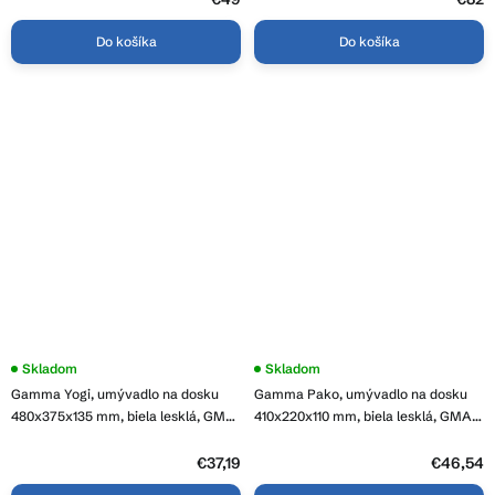
Do košíka
Do košíka
Priemerné
Skladom
Skladom
hodnotenie
Gamma Yogi, umývadlo na dosku
Gamma Pako, umývadlo na dosku
produktu
je
480x375x135 mm, biela lesklá, GMA-
410x220x110 mm, biela lesklá, GMA-
3,8
UC-YOGI
UC-PAKO
z
5
€37,19
€46,54
hviezdičiek.