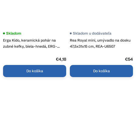
Skladom
Skladom u dodávateľa
Erga Kido, keramická pohár na
Rea Royal mini, umývadlo na dosku
zubné kefky, biela-hnedá, ERG-
47,5x31x15 cm, REA-U6507
08404
€4,18
€54
Do košíka
Do košíka