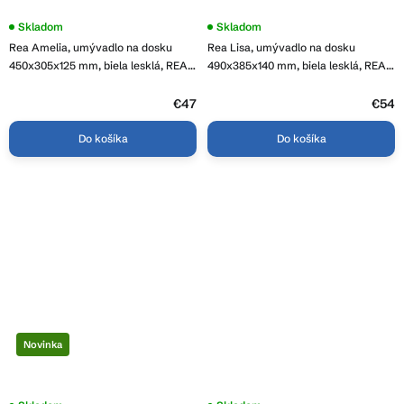
Skladom
Priemerné
Skladom
hodnotenie
Rea Amelia, umývadlo na dosku
Rea Lisa, umývadlo na dosku
produktu
je
450x305x125 mm, biela lesklá, REA-
490x385x140 mm, biela lesklá, REA-
5,0
U4330
U6022
z
€47
5
€54
hviezdičiek.
Do košíka
Do košíka
Novinka