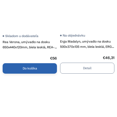
Na objednávku
Skladom u dodávateľa
Erga Madalyn, umývadlo na dosku
Rea Verona, umývadlo na dosku
500x370x135 mm, biela lesklá, ERG-
650x440x120mm, biela lesklá, REA-
V03-9674-WH
U3325
€46,31
€56
Detail
Do košíka