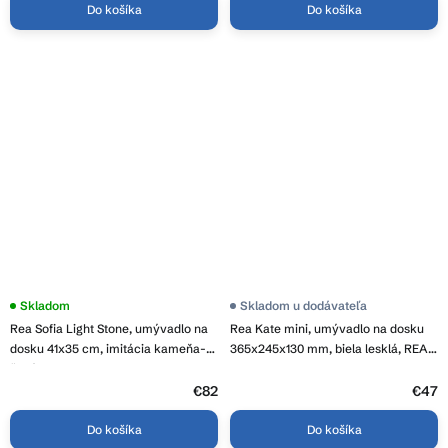
Do košíka
Do košíka
Skladom
Skladom u dodávateľa
Rea Sofia Light Stone, umývadlo na
Rea Kate mini, umývadlo na dosku
dosku 41x35 cm, imitácia kameňa-
365x245x130 mm, biela lesklá, REA-
šedá, REA-U0165
U6803
€82
€47
Do košíka
Do košíka