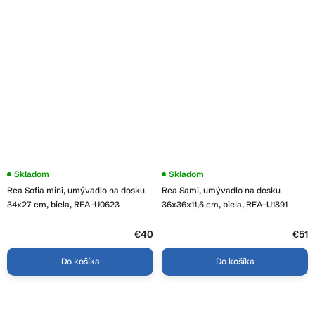
Priemerné
Skladom
Priemerné
Skladom
hodnotenie
hodnotenie
Rea Sofia mini, umývadlo na dosku
Rea Sami, umývadlo na dosku
produktu
produktu
je
je
34x27 cm, biela, REA-U0623
36x36x11,5 cm, biela, REA-U1891
3,7
4,0
z
z
5
€40
5
€51
hviezdičiek.
hviezdičiek.
Do košíka
Do košíka