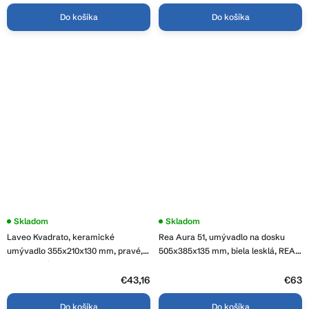
Do košíka
Do košíka
Skladom
Priemerné
Skladom
hodnotenie
Laveo Kvadrato, keramické
Rea Aura 51, umývadlo na dosku
produktu
je
umývadlo 355x210x130 mm, pravé,
505x385x135 mm, biela lesklá, REA-
3,8
biela lesklá, LAV-VUK_6135
U4620
z
€43,16
5
€63
hviezdičiek.
Do košíka
Do košíka