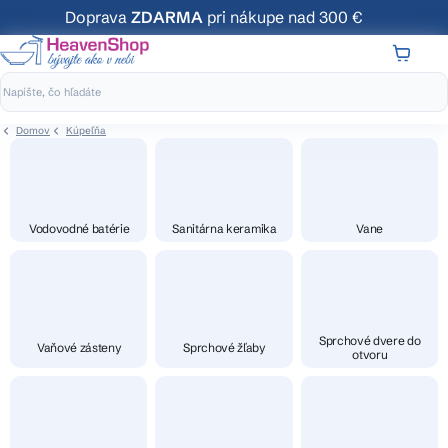
Prejsť
Doprava
ZDARMA
pri nákupe nad 300 €
na
obsah
NÁKUP
KOŠÍK
Domov
Kúpeľňa
Vodovodné batérie
Sanitárna keramika
Vane
Sprchové dvere do
Vaňové zásteny
Sprchové žľaby
otvoru