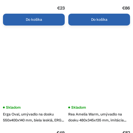
REA-U3508
z
5
€23
€86
hviezdičiek.
Do košíka
Do košíka
Skladom
Skladom
Erga Oval, umývadlo na dosku
Rea Amelia Warm, umývadlo na
550x400x140 mm, biela lesklá, ERG-
dosku 480x345x135 mm, imitácia
V03-OVAL55-WH
kameňa, REA-U3001
€49
€82