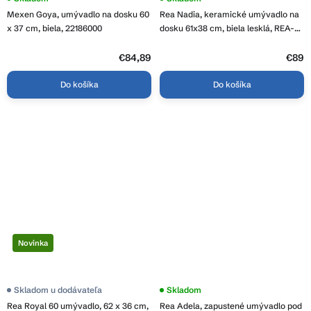
hodnotenie
Mexen Goya, umývadlo na dosku 60
Rea Nadia, keramické umývadlo na
produktu
je
x 37 cm, biela, 22186000
dosku 61x38 cm, biela lesklá, REA-
4,0
U1055
z
€84,89
5
€89
hviezdičiek.
Do košíka
Do košíka
Novinka
Priemerné
Skladom u dodávateľa
Skladom
hodnotenie
Rea Royal 60 umývadlo, 62 x 36 cm,
Rea Adela, zapustené umývadlo pod
produktu