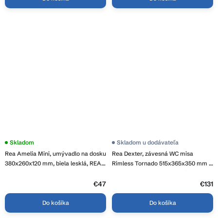
Skladom
Skladom u dodávateľa
Rea Amelia Mini, umývadlo na dosku
Rea Dexter, závesná WC misa
380x260x120 mm, biela lesklá, REA-
Rimless Tornado 515x365x350 mm +
U3322
WC sedadlo z duroplastu, biela
lesklá, REA-C1278
€47
€131
Do košíka
Do košíka