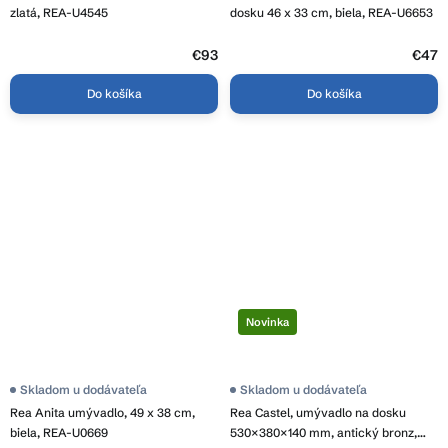
je
zlatá, REA-U4545
dosku 46 x 33 cm, biela, REA-U6653
4,0
z
5
€93
€47
hviezdičiek.
Do košíka
Do košíka
Novinka
Priemerné
Skladom u dodávateľa
Skladom u dodávateľa
hodnotenie
Rea Anita umývadlo, 49 x 38 cm,
Rea Castel, umývadlo na dosku
produktu
je
biela, REA-U0669
530×380×140 mm, antický bronz,
3,8