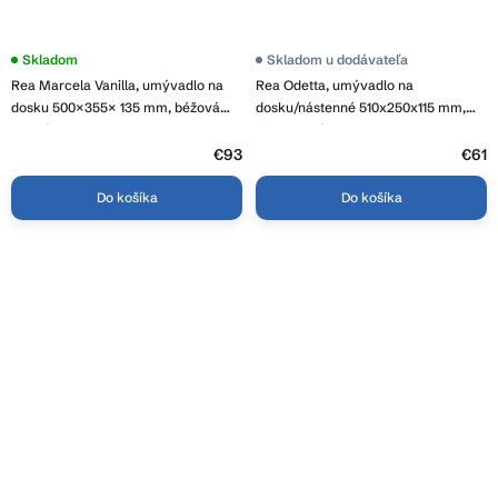
Skladom
Skladom u dodávateľa
Rea Marcela Vanilla, umývadlo na
Rea Odetta, umývadlo na
dosku 500×355× 135 mm, béžová
dosku/nástenné 510x250x115 mm,
matná, REA-U3516
biela lesklá, REA-U3610
€93
€61
Do košíka
Do košíka