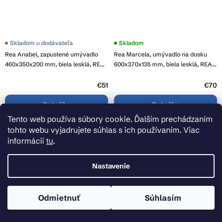
Skladom u dodávateľa
Skladom
Rea Anabel, zapustené umývadlo
Rea Marcela, umývadlo na dosku
460x350x200 mm, biela lesklá, REA-
600x370x135 mm, biela lesklá, REA-
U0624
U4002
€51
€70
Do košíka
Do košíka
Tento web používa súbory cookie. Ďalším prechádzaním
tohto webu vyjadrujete súhlas s ich používaním. Viac
informácií
tu
.
Nastavenie
Odmietnuť
Súhlasím