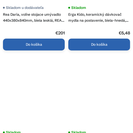
Skladom u dodávateľa
Skladom
Rea Daria, voľne stojace umývadlo
Erga Kido, keramický dávkovač
440x380x840mm, biela lesklá, REA-
mydla na postavenie, biela-hnedá,
U9900
ERG-08402
€201
€5,48
Do košíka
Do košíka
Skladom
Priemerné
Skladom