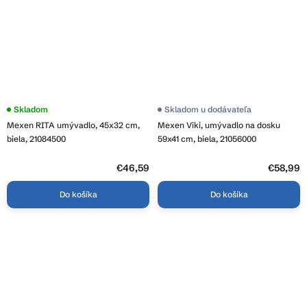
Priemerné
Skladom
Priemerné
Skladom u dodávateľa
hodnotenie
hodnotenie
Mexen RITA umývadlo, 45x32 cm,
Mexen Viki, umývadlo na dosku
produktu
produktu
je
je
biela, 21084500
59x41 cm, biela, 21056000
3,9
4,0
z
z
5
€46,59
5
€58,99
hviezdičiek.
hviezdičiek.
Do košíka
Do košíka