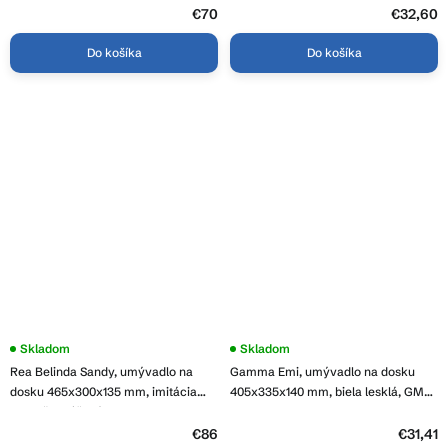
5
€70
€32,60
hviezdičiek.
Do košíka
Do košíka
Skladom
Skladom
Rea Belinda Sandy, umývadlo na
Gamma Emi, umývadlo na dosku
dosku 465x300x135 mm, imitácia
405x335x140 mm, biela lesklá, GMA-
kameňa-béžová, REA-U4000
UC-EMI
€86
€31,41