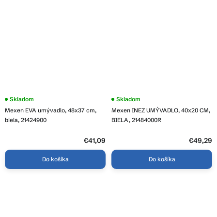
Priemerné
Skladom
Priemerné
Skladom
hodnotenie
hodnotenie
Mexen EVA umývadlo, 48x37 cm,
Mexen INEZ UMÝVADLO, 40x20 CM,
produktu
produktu
je
je
biela, 21424900
BIELA, 21484000R
4,0
3,5
z
z
5
€41,09
5
€49,29
hviezdičiek.
hviezdičiek.
Do košíka
Do košíka