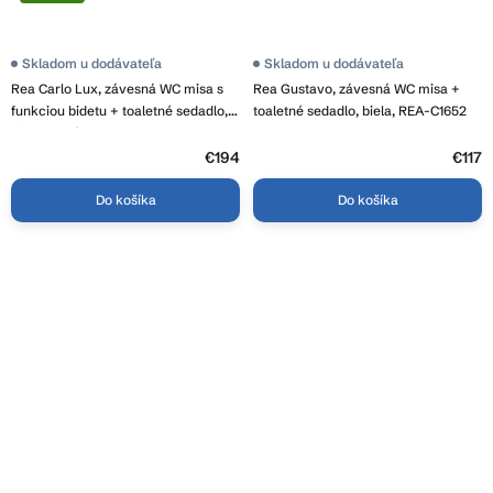
Skladom u dodávateľa
Skladom u dodávateľa
Rea Carlo Lux, závesná WC misa s
Rea Gustavo, závesná WC misa +
funkciou bidetu + toaletné sedadlo,
toaletné sedadlo, biela, REA-C1652
biela lesklá, REA-C9701
€194
€117
Do košíka
Do košíka