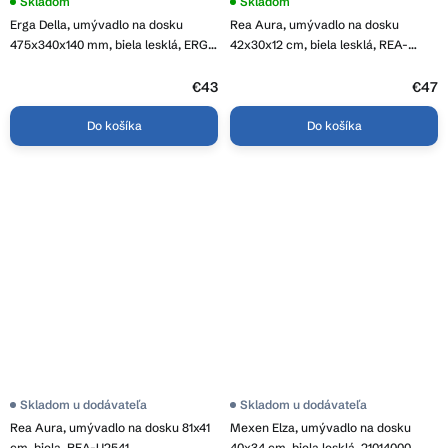
Skladom
Priemerné
Skladom
hodnotenie
Erga Della, umývadlo na dosku
Rea Aura, umývadlo na dosku
produktu
je
475x340x140 mm, biela lesklá, ERG-
42x30x12 cm, biela lesklá, REA-
5,0
V03-DELLA48-WH
U6617
z
€43
5
€47
hviezdičiek.
Do košíka
Do košíka
Priemerné
Skladom u dodávateľa
Priemerné
Skladom u dodávateľa
hodnotenie
hodnotenie
Rea Aura, umývadlo na dosku 81x41
Mexen Elza, umývadlo na dosku
produktu
produktu
je
je
cm, biela, REA-U2541
40x34 cm, biela lesklá, 21014000