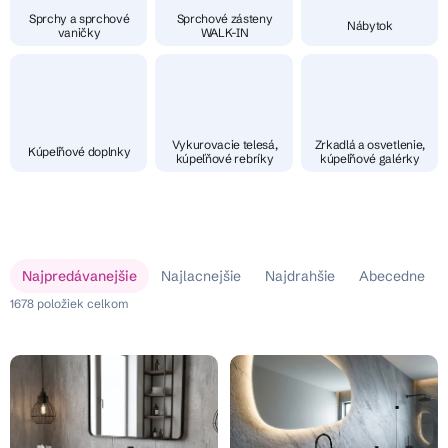
Sprchy a sprchové
Sprchové zásteny
Nábytok
vaničky
WALK-IN
Vykurovacie telesá,
Zrkadlá a osvetlenie,
Kúpeľňové doplnky
kúpeľňové rebríky
kúpeľňové galérky
V
R
Najpredávanejšie
Najlacnejšie
Najdrahšie
Abecedne
ý
a
p
1678
položiek celkom
d
i
e
s
n
p
i
r
e
o
p