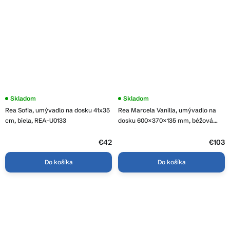
Priemerné
Skladom
Skladom
hodnotenie
Rea Sofia, umývadlo na dosku 41x35
Rea Marcela Vanilla, umývadlo na
produktu
je
cm, biela, REA-U0133
dosku 600×370×135 mm, béžová
4,5
matná, REA-U3520
z
5
€42
€103
hviezdičiek.
Do košíka
Do košíka