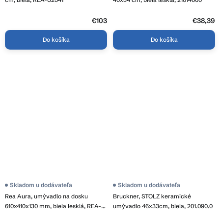
3,8
3,9
z
z
5
€103
5
€38,39
hviezdičiek.
hviezdičiek.
Do košíka
Do košíka
Priemerné
Skladom u dodávateľa
Skladom u dodávateľa
hodnotenie
Rea Aura, umývadlo na dosku
Bruckner, STOLZ keramické
produktu
je
610x410x130 mm, biela lesklá, REA-
umývadlo 46x33cm, biela, 201.090.0
4,0
U7900
z