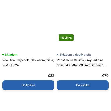
Novinka
Priemerné
Skladom
Skladom u dodávateľa
hodnotenie
Rea Cleo umývadlo, 61 x 41 cm, biela,
Rea Amelia Callisto, umývadlo na
produktu
je
REA-U0024
dosku 480x345x135 mm, imitácia
3,8
kameňa, REA-U0637
z
5
€82
€70
hviezdičiek.
Do košíka
Do košíka