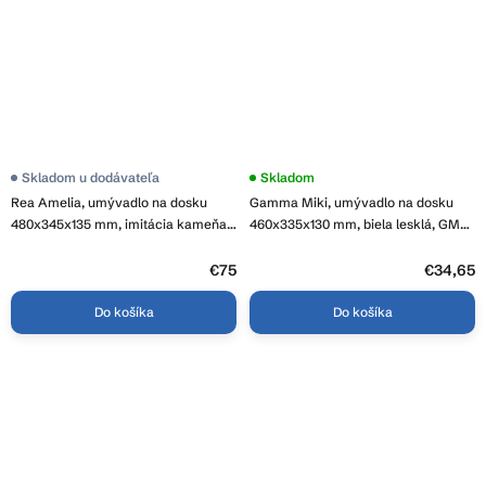
Skladom u dodávateľa
Skladom
Rea Amelia, umývadlo na dosku
Gamma Miki, umývadlo na dosku
480x345x135 mm, imitácia kameňa
460x335x130 mm, biela lesklá, GMA-
Savana Matt, REA-U3000
UC-MIKI
€75
€34,65
Do košíka
Do košíka