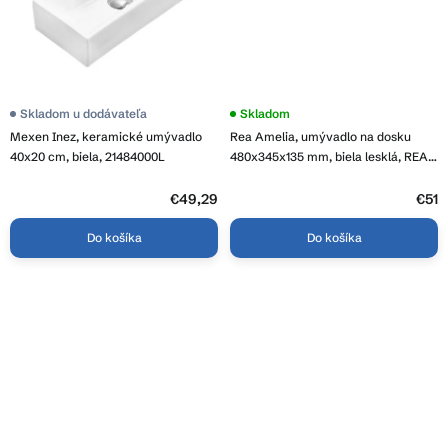
Priemerné
Skladom u dodávateľa
Priemerné
Skladom
hodnotenie
hodnotenie
Mexen Inez, keramické umývadlo
Rea Amelia, umývadlo na dosku
produktu
produktu
je
je
40x20 cm, biela, 21484000L
480x345x135 mm, biela lesklá, REA-
4,1
4,2
U0416
z
z
5
€49,29
5
€51
hviezdičiek.
hviezdičiek.
Do košíka
Do košíka