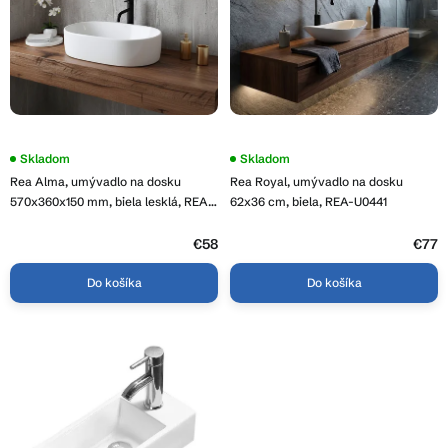
d
r
u
o
k
d
t
u
o
k
v
t
o
Skladom
Priemerné
Skladom
hodnotenie
v
Rea Alma, umývadlo na dosku
Rea Royal, umývadlo na dosku
produktu
je
570x360x150 mm, biela lesklá, REA-
62x36 cm, biela, REA-U0441
3,7
U0600
z
€58
5
€77
hviezdičiek.
Do košíka
Do košíka