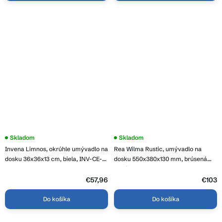
Skladom
Skladom
Invena Limnos, okrúhle umývadlo na
Rea Wilma Rustic, umývadlo na
dosku 36x36x13 cm, biela, INV-CE-
dosku 550x380x130 mm, brúsená
59-001-W
meď, REA-U3305
€57,96
€103
Do košíka
Do košíka