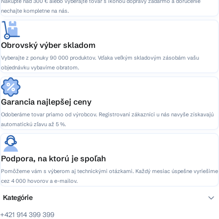
Nakúpte nad 300 € alebo vyberajte tovar s ikonou dopravy zadarmo a doručenie
nechajte kompletne na nás.
Obrovský výber skladom
Vyberajte z ponuky 90 000 produktov. Vďaka veľkým skladovým zásobám vašu
objednávku vybavíme obratom.
Garancia najlepšej ceny
Odoberáme tovar priamo od výrobcov. Registrovaní zákazníci u nás navyše získavajú
automatickú zľavu až 5 %.
Podpora, na ktorú je spoľah
Pomôžeme vám s výberom aj technickými otázkami. Každý mesiac úspešne vyriešime
cez 4 000 hovorov a e-mailov.
Kategórie
+421 914 399 399