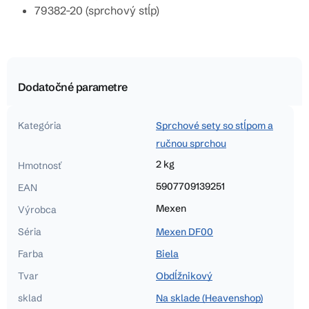
79382-20 (sprchový stĺp)
Dodatočné parametre
Kategória
Sprchové sety so stĺpom a
ručnou sprchou
2 kg
Hmotnosť
5907709139251
EAN
Mexen
Výrobca
Séria
Mexen DF00
Farba
Biela
Tvar
Obdĺžnikový
sklad
Na sklade (Heavenshop)