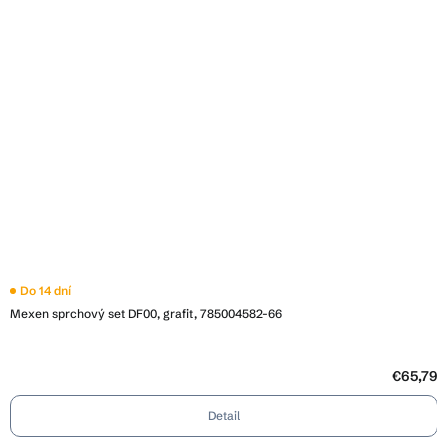
Do 14 dní
Mexen sprchový set DF00, grafit, 785004582-66
€65,79
Detail