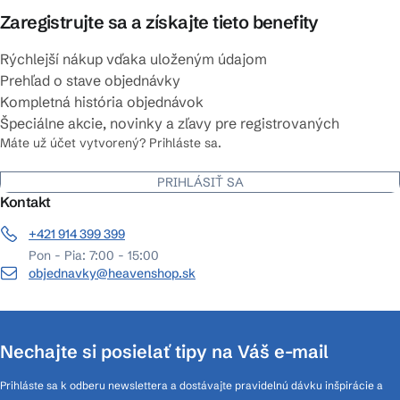
Zaregistrujte sa a získajte tieto benefity
Rýchlejší nákup vďaka uloženým údajom
Prehľad o stave objednávky
Kompletná história objednávok
Špeciálne akcie, novinky a zľavy pre registrovaných
Máte už účet vytvorený? Prihláste sa.
PRIHLÁSIŤ SA
Kontakt
+421 914 399 399
Pon - Pia: 7:00 - 15:00
objednavky@heavenshop.sk
Nechajte si posielať tipy na Váš e-mail
Prihláste sa k odberu newslettera a dostávajte pravidelnú dávku inšpirácie a