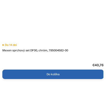
Do 14 dní
Mexen sprchový set DF00, chróm, 785004582-00
€40,76
Do košíka