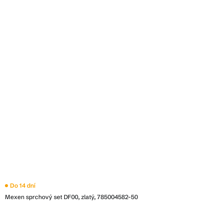
Do 14 dní
Mexen sprchový set DF00, zlatý, 785004582-50