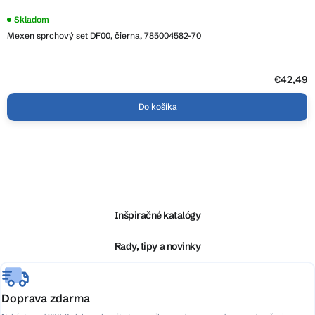
Skladom
Mexen sprchový set DF00, čierna, 785004582-70
€42,49
Do košíka
Z
á
p
ä
Inšpiračné katalógy
t
i
Rady, tipy a novinky
e
Doprava zdarma