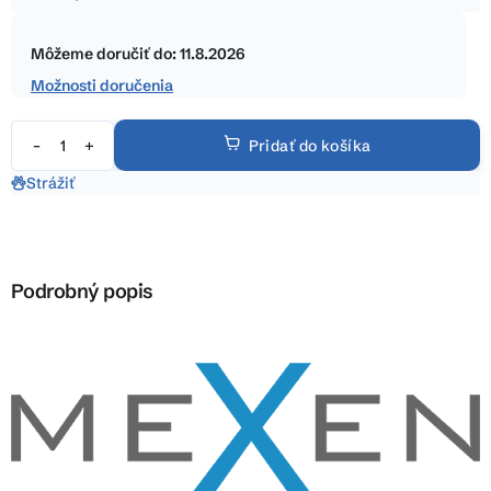
5
Jednotková
hviezdičiek.
cena:
Môžeme doručiť do:
11.8.2026
Možnosti doručenia
Pridať do košíka
Strážiť
Podrobný popis