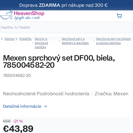
Prejsť
Doprava
ZDARMA
pri nákupe nad 300 €
na
obsah
NÁKUP
KOŠÍK
Domov
Kúpeľňa
Sprchy a
Sprchové sety a
Sprchové sety so stĺpom
sprchové
doplnky k sprchám
a ručnou sprchou
vaničky
Mexen sprchový set DF00, biela,
785004582-20
785004582-20
Priemerné
Neohodnotené
Podrobnosti hodnotenia
Značka:
Mexen
hodnotenie
Detailné informácie
produktu
je
€56
–21 %
0,0
€43,89
z