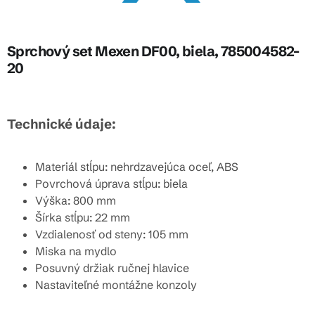
Sprchový set Mexen DF00, biela, 785004582-
20
Technické údaje:
Materiál stĺpu: nehrdzavejúca oceľ, ABS
Povrchová úprava stĺpu: biela
Výška: 800 mm
Šírka stĺpu: 22 mm
Vzdialenosť od steny: 105 mm
Miska na mydlo
Posuvný držiak ručnej hlavice
Nastaviteľné montážne konzoly