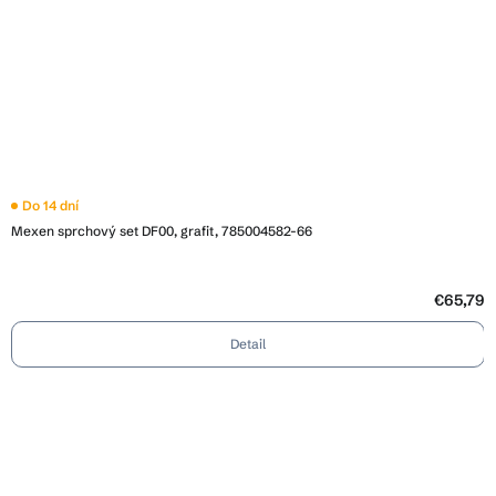
Do 14 dní
Mexen sprchový set DF00, grafit, 785004582-66
€65,79
Detail