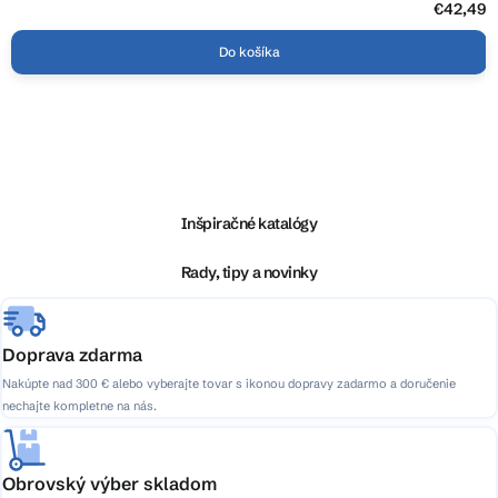
€42,49
Do košíka
Z
á
p
ä
Inšpiračné katalógy
t
i
Rady, tipy a novinky
e
Doprava zdarma
Nakúpte nad 300 € alebo vyberajte tovar s ikonou dopravy zadarmo a doručenie
nechajte kompletne na nás.
Obrovský výber skladom