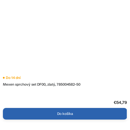
Do 14 dní
Mexen sprchový set DF00, zlatý, 785004582-50
€54,79
Do košíka