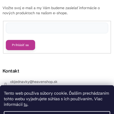
Vložte svoj e-mail a my Vám budeme zasielať informácie o
nových produktoch na našom e-shope.
Vložením e-mailu súhlasíte s
podmienkami ochrany osobných údajov
Prihlásiť sa
Kontakt
objednavky
@
heavenshop.sk
+421 914 399 399
Tento web používa súbory cookie. Ďalším prechádzaním
_Info objednávky : +421 914 399 399 Pracovné dni od
tohto webu vyjadrujete súhlas s ich používaním. Viac
8.00 hod. do 12.00 . REKLAMÁCIE : +421 914 399 399
informácií
tu
.
HeavenShop.sk
HeavenShop.sk