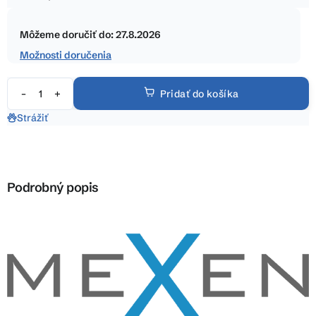
5
Jednotková
hviezdičiek.
cena:
Môžeme doručiť do:
27.8.2026
Možnosti doručenia
Pridať do košíka
Strážiť
Podrobný popis