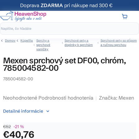
Prejsť
Doprava
ZDARMA
pri nákupe nad 300 €
na
obsah
NÁKUP
KOŠÍK
Domov
Kúpeľňa
Sprchy a
Sprchové sety a
Sprchové sety so stĺpom
sprchové
doplnky k sprchám
a ručnou sprchou
vaničky
Mexen sprchový set DF00, chróm,
785004582-00
785004582-00
Priemerné
Neohodnotené
Podrobnosti hodnotenia
Značka:
Mexen
hodnotenie
Detailné informácie
produktu
je
€52
–21 %
0,0
€40,76
z