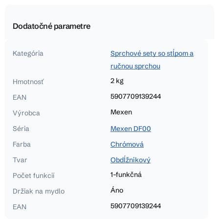
Dodatočné parametre
Kategória
Sprchové sety so stĺpom a
ručnou sprchou
2 kg
Hmotnosť
5907709139244
EAN
Mexen
Výrobca
Séria
Mexen DF00
Farba
Chrómová
Tvar
Obdĺžnikový
1-funkčná
Počet funkcií
Áno
Držiak na mydlo
5907709139244
EAN