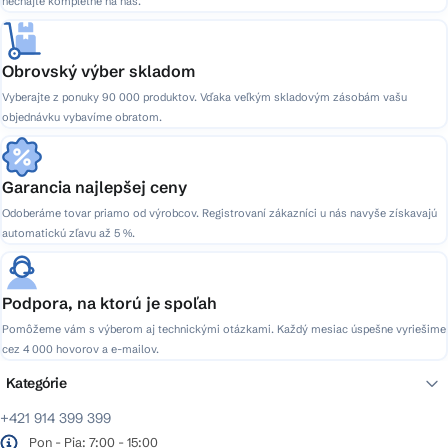
nechajte kompletne na nás.
Obrovský výber skladom
Vyberajte z ponuky 90 000 produktov. Vďaka veľkým skladovým zásobám vašu
objednávku vybavíme obratom.
Garancia najlepšej ceny
Odoberáme tovar priamo od výrobcov. Registrovaní zákazníci u nás navyše získavajú
automatickú zľavu až 5 %.
Podpora, na ktorú je spoľah
Pomôžeme vám s výberom aj technickými otázkami. Každý mesiac úspešne vyriešime
cez 4 000 hovorov a e-mailov.
Kategórie
+421 914 399 399
Pon - Pia: 7:00 - 15:00