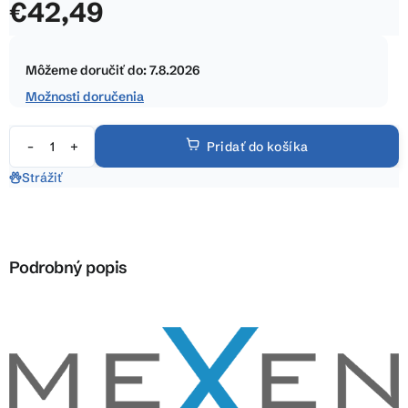
€42,49
z
5
Jednotková
hviezdičiek.
cena:
Môžeme doručiť do:
7.8.2026
Možnosti doručenia
Pridať do košíka
Strážiť
Podrobný popis