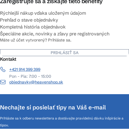
Zaregistrujte sa a získajte tieto benefity
Rýchlejší nákup vďaka uloženým údajom
Prehľad o stave objednávky
Kompletná história objednávok
Špeciálne akcie, novinky a zľavy pre registrovaných
Máte už účet vytvorený? Prihláste sa.
PRIHLÁSIŤ SA
Kontakt
+421 914 399 399
Pon - Pia: 7:00 - 15:00
objednavky@heavenshop.sk
Nechajte si posielať tipy na Váš e-mail
Prihláste sa k odberu newslettera a dostávajte pravidelnú dávku inšpirácie a
tipov.