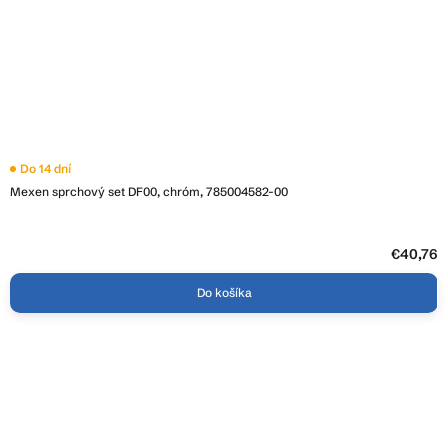
Do 14 dní
Mexen sprchový set DF00, chróm, 785004582-00
€40,76
Do košíka