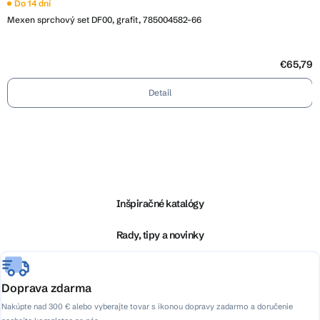
Do 14 dní
Mexen sprchový set DF00, grafit, 785004582-66
€65,79
Detail
Z
á
p
ä
Inšpiračné katalógy
t
i
Rady, tipy a novinky
e
Doprava zdarma
Nakúpte nad 300 € alebo vyberajte tovar s ikonou dopravy zadarmo a doručenie