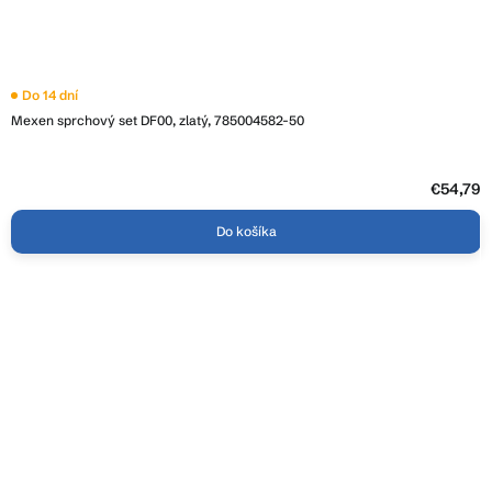
Do 14 dní
Mexen sprchový set DF00, zlatý, 785004582-50
€54,79
Do košíka