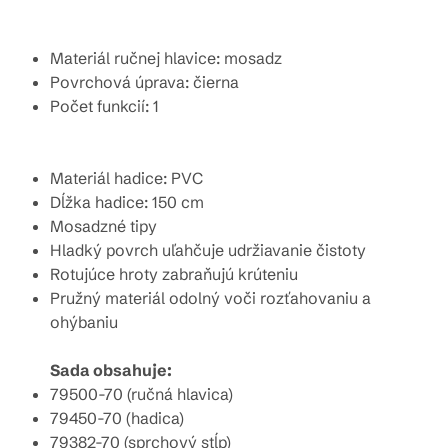
Materiál ručnej hlavice: mosadz
Povrchová úprava: čierna
Počet funkcií: 1
Materiál hadice: PVC
Dĺžka hadice: 150 cm
Mosadzné tipy
Hladký povrch uľahčuje udržiavanie čistoty
Rotujúce hroty zabraňujú krúteniu
Pružný materiál odolný voči rozťahovaniu a
ohýbaniu
Sada obsahuje:
79500-70 (ručná hlavica)
79450-70 (hadica)
79382-70 (sprchový stĺp)