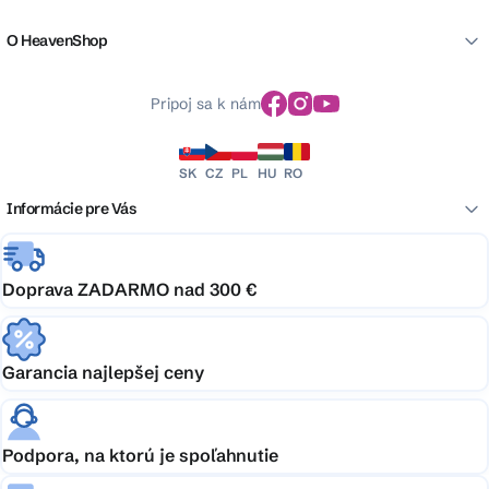
O HeavenShop
Pripoj sa k nám
SK
CZ
PL
HU
RO
Informácie pre Vás
Doprava ZADARMO nad 300 €
Garancia najlepšej ceny
Podpora, na ktorú je spoľahnutie