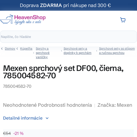
Prejsť
Doprava
ZDARMA
pri nákupe nad 300 €
na
obsah
NÁKUP
KOŠÍK
Domov
Kúpeľňa
Sprchy a
Sprchové sety a
Sprchové sety so stĺpom
sprchové
doplnky k sprchám
a ručnou sprchou
vaničky
Mexen sprchový set DF00, čierna,
785004582-70
785004582-70
Priemerné
Neohodnotené
Podrobnosti hodnotenia
Značka:
Mexen
hodnotenie
Detailné informácie
produktu
je
€54
–21 %
0,0