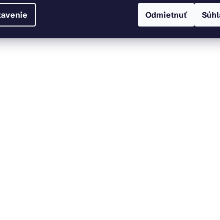
tavenie
Odmietnuť
Súhl