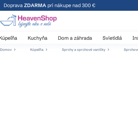
Prejsť
Doprava
ZDARMA
pri nákupe nad 300 €
na
obsah
Kúpeľňa
Kuchyňa
Dom a záhrada
Svietidlá
In
Domov
Kúpeľňa
Sprchy a sprchové vaničky
Sprchové