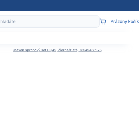
Prázdny košík
NÁKUPNÝ
KOŠÍK
j
Mexen sprchový set DQ49, čierna/zlatá, 785494581-75