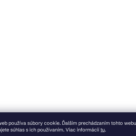
web používa súbory cookie. Ďalším prechádzaním tohto web
jete súhlas s ich používaním. Viac informácií
tu
.