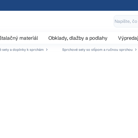
štalačný materiál
Obklady, dlažby a podlahy
Výpreda
 sety a doplnky k sprchám
Sprchové sety so stĺpom a ručnou sprchou