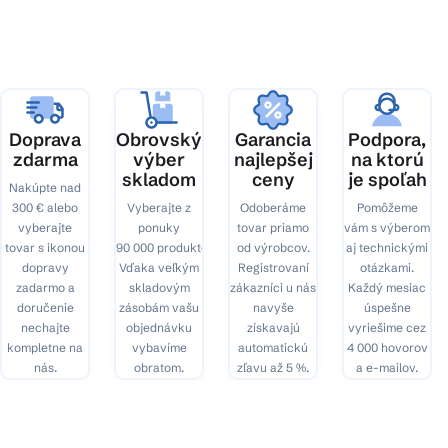
p
ä
t
i
e
Doprava
Obrovský
Garancia
Podpora,
zdarma
výber
najlepšej
na ktorú
skladom
ceny
je spoľah
Nakúpte nad
300 € alebo
Vyberajte z
Odoberáme
Pomôžeme
vyberajte
ponuky
tovar priamo
vám s výberom
tovar s ikonou
90 000 produktov.
od výrobcov.
aj technickými
dopravy
Vďaka veľkým
Registrovaní
otázkami.
zadarmo a
skladovým
zákazníci u nás
Každý mesiac
doručenie
zásobám vašu
navyše
úspešne
nechajte
objednávku
získavajú
vyriešime cez
kompletne na
vybavíme
automatickú
4 000 hovorov
nás.
obratom.
zľavu až 5 %.
a e-mailov.