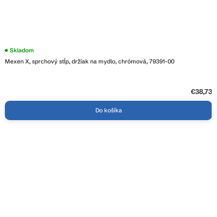
Skladom
Mexen X, sprchový stĺp, držiak na mydlo, chrómová, 79391-00
€38,73
Do košíka