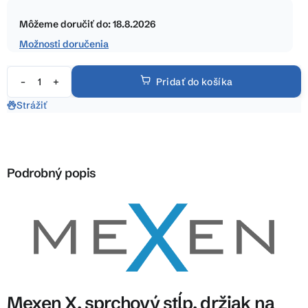
Jednotková
hviezdičiek.
cena:
Môžeme doručiť do:
18.8.2026
Možnosti doručenia
Pridať do košíka
Strážiť
Podrobný popis
Mexen X, sprchový stĺp, držiak na