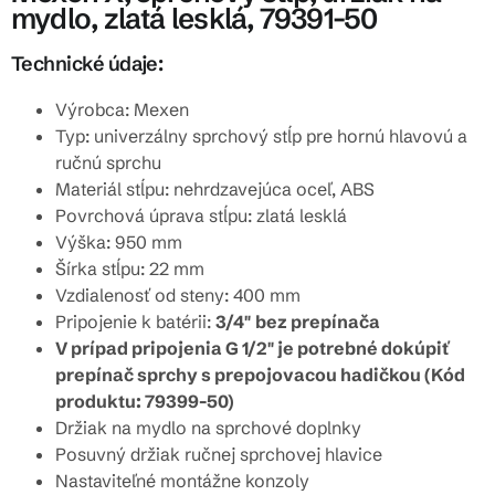
mydlo, zlatá lesklá, 79391-50
Technické údaje:
Výrobca: Mexen
Typ: univerzálny sprchový stĺp pre hornú hlavovú a
ručnú sprchu
Materiál stĺpu: nehrdzavejúca oceľ, ABS
Povrchová úprava stĺpu: zlatá lesklá
Výška: 950 mm
Šírka stĺpu: 22 mm
Vzdialenosť od steny: 400 mm
Pripojenie k batérii:
3/4"
bez prepínača
V prípad pripojenia G 1/2" je potrebné dokúpiť
prepínač sprchy s prepojovacou hadičkou (Kód
produktu: 79399-50)
Držiak na mydlo na sprchové doplnky
Posuvný držiak ručnej sprchovej hlavice
Nastaviteľné montážne konzoly