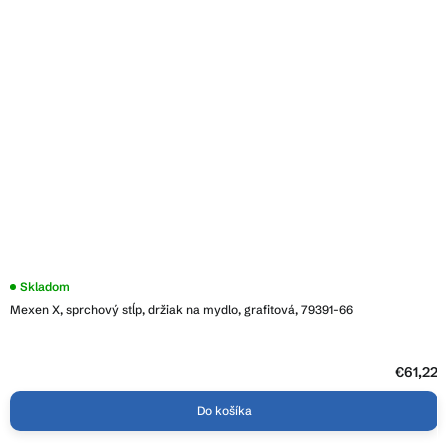
Skladom
Mexen X, sprchový stĺp, držiak na mydlo, grafitová, 79391-66
€61,22
Do košíka