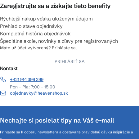
Zaregistrujte sa a získajte tieto benefity
Rýchlejší nákup vďaka uloženým údajom
Prehľad o stave objednávky
Kompletná história objednávok
Špeciálne akcie, novinky a zľavy pre registrovaných
Máte už účet vytvorený? Prihláste sa.
PRIHLÁSIŤ SA
Kontakt
+421 914 399 399
Pon - Pia: 7:00 - 15:00
objednavky@heavenshop.sk
Nechajte si posielať tipy na Váš e-mail
Prihláste sa k odberu newslettera a dostávajte pravidelnú dávku inšpirácie a