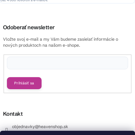
cez 4 000 hovorov a e-mailov.
Odoberať newsletter
Vložte svoj e-mail a my Vám budeme zasielať informácie o
nových produktoch na našom e-shope.
Vložením e-mailu súhlasíte s
podmienkami ochrany osobných údajov
Prihlásiť sa
Kontakt
objednavky
@
heavenshop.sk
+421 914 399 399