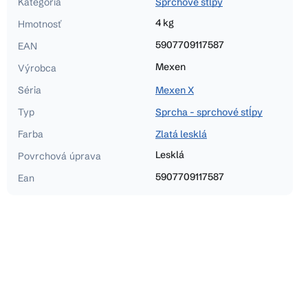
Kategória
Sprchové stĺpy
4 kg
Hmotnosť
5907709117587
EAN
Mexen
Výrobca
Séria
Mexen X
Typ
Sprcha - sprchové stĺpy
Farba
Zlatá lesklá
Lesklá
Povrchová úprava
5907709117587
Ean