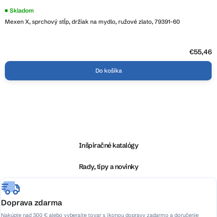
Skladom
Mexen X, sprchový stĺp, držiak na mydlo, ružové zlato, 79391-60
€55,46
Do košíka
Z
á
p
ä
Inšpiračné katalógy
t
i
Rady, tipy a novinky
e
Doprava zdarma
Nakúpte nad 300 € alebo vyberajte tovar s ikonou dopravy zadarmo a doručenie