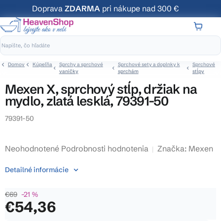
Prejsť
Doprava
ZDARMA
pri nákupe nad 300 €
na
obsah
NÁKUP
KOŠÍK
Domov
Kúpeľňa
Sprchy a sprchové
Sprchové sety a doplnky k
Sprchové
vaničky
sprchám
stĺpy
Mexen X, sprchový stĺp, držiak na
mydlo, zlatá lesklá, 79391-50
79391-50
Priemerné
Neohodnotené
Podrobnosti hodnotenia
Značka:
Mexen
hodnotenie
Detailné informácie
produktu
je
€69
–21 %
0,0
€54,36
z
5