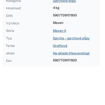
Kategória
Sprchové stĺpy
4 kg
Hmotnosť
5907709117600
EAN
Mexen
Výrobca
Séria
Mexen X
Typ
Sprcha - sprchové stĺpy
Farba
Grafitová
sklad
Na sklade (Heavenshop)
5907709117600
Ean