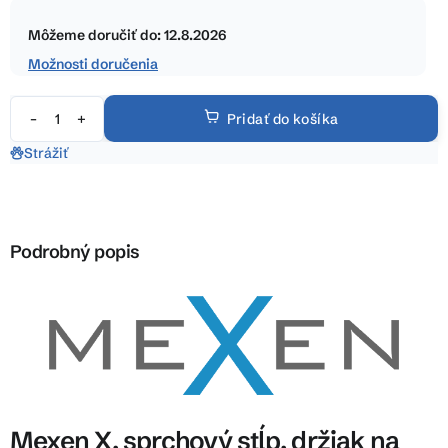
Jednotková
hviezdičiek.
cena:
Môžeme doručiť do:
12.8.2026
Možnosti doručenia
Pridať do košíka
Strážiť
Podrobný popis
Mexen X, sprchový stĺp, držiak na