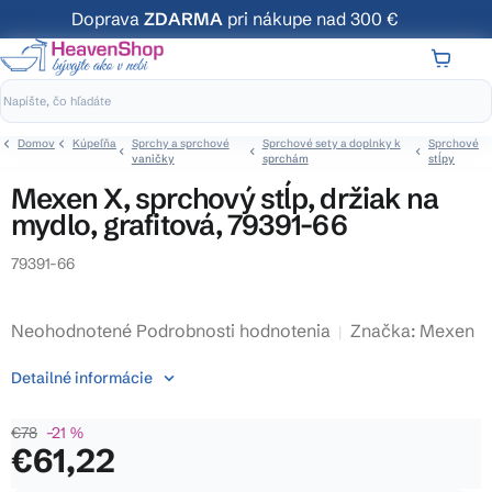
Prejsť
Doprava
ZDARMA
pri nákupe nad 300 €
na
obsah
NÁKUP
KOŠÍK
Domov
Kúpeľňa
Sprchy a sprchové
Sprchové sety a doplnky k
Sprchové
vaničky
sprchám
stĺpy
Mexen X, sprchový stĺp, držiak na
mydlo, grafitová, 79391-66
79391-66
Priemerné
Neohodnotené
Podrobnosti hodnotenia
Značka:
Mexen
hodnotenie
Detailné informácie
produktu
je
€78
–21 %
0,0
€61,22
z
5