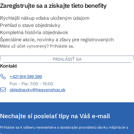
Zaregistrujte sa a získajte tieto benefity
Rýchlejší nákup vďaka uloženým údajom
Prehľad o stave objednávky
Kompletná história objednávok
Špeciálne akcie, novinky a zľavy pre registrovaných
Máte už účet vytvorený? Prihláste sa.
PRIHLÁSIŤ SA
Kontakt
+421 914 399 399
Pon - Pia: 7:00 - 15:00
objednavky@heavenshop.sk
Nechajte si posielať tipy na Váš e-mail
Prihláste sa k odberu newslettera a dostávajte pravidelnú dávku inšpirácie a