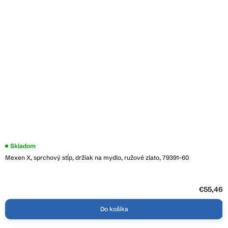
Skladom
Mexen X, sprchový stĺp, držiak na mydlo, ružové zlato, 79391-60
€55,46
Do košíka