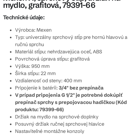
mydlo, grafitová, 79391-66
Technické údaje:
Výrobca: Mexen
Typ: univerzálny sprchový stĺp pre hornú hlavovú a
ručnú sprchu
Materiál stĺpu: nehrdzavejúca oceľ, ABS
Povrchová úprava stĺpu: grafitová
Výška: 950 mm
Šírka stĺpu: 22 mm
Vzdialenosť od steny: 400 mm
Pripojenie k batérii:
3/4"
bez prepínača
V prípad pripojenia G 1/2" je potrebné dokúpiť
prepínač sprchy s prepojovacou hadičkou (Kód
produktu: 79399-66)
Držiak na mydlo na sprchové doplnky
Posuvný držiak ručnej sprchovej hlavice
Nastaviteľné montážne konzoly