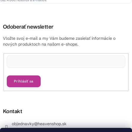
cez 4 000 hovorov a e-mailov.
Odoberať newsletter
Vložte svoj e-mail a my Vám budeme zasielať informácie o
nových produktoch na našom e-shope.
Vložením e-mailu súhlasíte s
podmienkami ochrany osobných údajov
Prihlásiť sa
Kontakt
objednavky
@
heavenshop.sk
+421 914 399 399