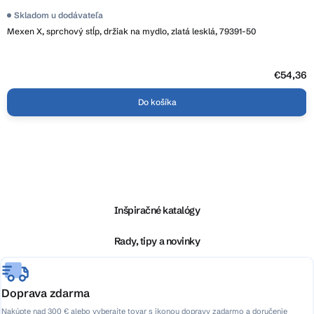
Skladom u dodávateľa
Mexen X, sprchový stĺp, držiak na mydlo, zlatá lesklá, 79391-50
€54,36
Do košíka
Z
á
p
ä
Inšpiračné katalógy
t
i
Rady, tipy a novinky
e
Doprava zdarma
Nakúpte nad 300 € alebo vyberajte tovar s ikonou dopravy zadarmo a doručenie