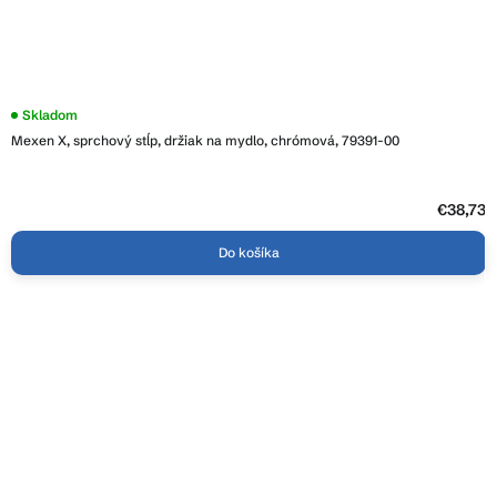
Skladom
Mexen X, sprchový stĺp, držiak na mydlo, chrómová, 79391-00
€38,73
Do košíka