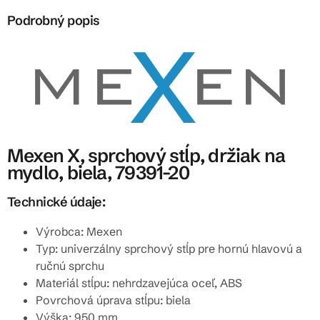
Podrobný popis
Mexen X, sprchový stĺp, držiak na
mydlo, biela, 79391-20
Technické údaje:
Výrobca: Mexen
Typ: univerzálny sprchový stĺp pre hornú hlavovú a
ručnú sprchu
Materiál stĺpu: nehrdzavejúca oceľ, ABS
Povrchová úprava stĺpu: biela
Výška: 950 mm