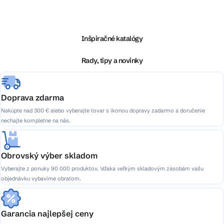
Z
á
p
ä
Inšpiračné katalógy
t
i
Rady, tipy a novinky
e
Doprava zdarma
Nakúpte nad 300 € alebo vyberajte tovar s ikonou dopravy zadarmo a doručenie
nechajte kompletne na nás.
Obrovský výber skladom
Vyberajte z ponuky 90 000 produktov. Vďaka veľkým skladovým zásobám vašu
objednávku vybavíme obratom.
Garancia najlepšej ceny