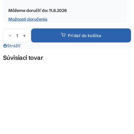
Jednotková
hviezdičiek.
cena:
Môžeme doručiť do:
11.8.2026
Možnosti doručenia
Pridať do košíka
Strážiť
Súvisiaci tovar