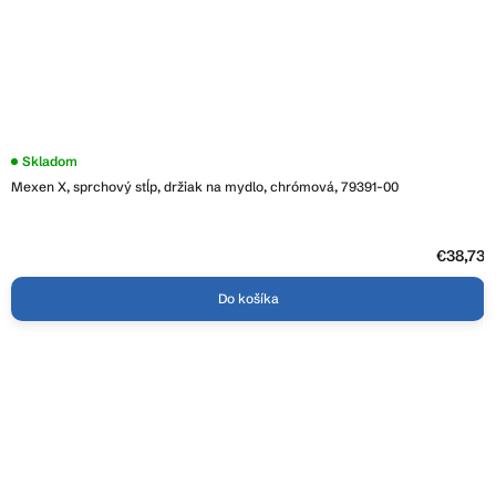
Skladom
Mexen X, sprchový stĺp, držiak na mydlo, chrómová, 79391-00
€38,73
Do košíka