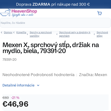
Prejsť
Doprava
ZDARMA
pri nákupe nad 300 €
na
obsah
NÁKUP
KOŠÍK
Domov
Kúpeľňa
Sprchy a sprchové
Sprchové sety a doplnky k
Sprchové
vaničky
sprchám
stĺpy
Mexen X, sprchový stĺp, držiak na
mydlo, biela, 79391-20
79391-20
Priemerné
Neohodnotené
Podrobnosti hodnotenia
Značka:
Mexen
hodnotenie
Detailné informácie
produktu
je
€60
–21 %
0,0
€46,96
z
5