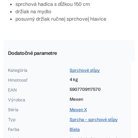
sprchová hadica s dĺžkou 150 cm
držiak na mydlo
posuvný držiak ručnej sprchovej hlavice
Dodatočné parametre
Kategória
Sprchové stĺpy
4 kg
Hmotnosť
5907709117570
EAN
Mexen
Výrobca
Séria
Mexen X
Typ
Sprcha - sprchové stĺpy
Farba
Biela