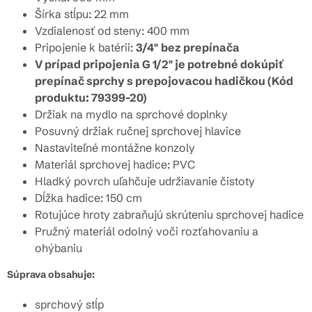
Šírka stĺpu: 22 mm
Vzdialenosť od steny: 400 mm
Pripojenie k batérii:
3/4"
bez prepínača
V prípad pripojenia G 1/2" je potrebné dokúpiť
prepínač sprchy s prepojovacou hadičkou (Kód
produktu: 79399-20)
Držiak na mydlo na sprchové doplnky
Posuvný držiak ručnej sprchovej hlavice
Nastaviteľné montážne konzoly
Materiál sprchovej hadice: PVC
Hladký povrch uľahčuje udržiavanie čistoty
Dĺžka hadice: 150 cm
Rotujúce hroty zabraňujú skrúteniu sprchovej hadice
Pružný materiál odolný voči rozťahovaniu a
ohýbaniu
Súprava obsahuje:
sprchový stĺp