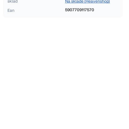
sklad
Na sklade (Heavenshop)
5907709117570
Ean