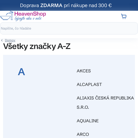
Prejsť
Doprava
ZDARMA
pri nákupe nad 300 €
na
obsah
NÁKUP
KOŠÍK
Domov
všetky značky A-Z
A
AKCES
ALCAPLAST
ALIAXIS ČESKÁ REPUBLIKA
S.R.O.
AQUALINE
ARCO