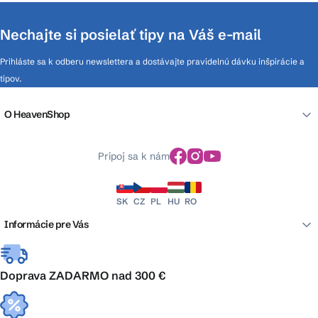
Nechajte si posielať tipy na Váš e-mail
Prihláste sa k odberu newslettera a dostávajte pravidelnú dávku inšpirácie a
tipov.
O HeavenShop
Pripoj sa k nám
SK
CZ
PL
HU
RO
Informácie pre Vás
Doprava ZADARMO nad 300 €