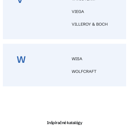
VIEGA
VILLEROY & BOCH
W
WISA
WOLFCRAFT
Z
á
p
ä
Inšpiračné katalógy
t