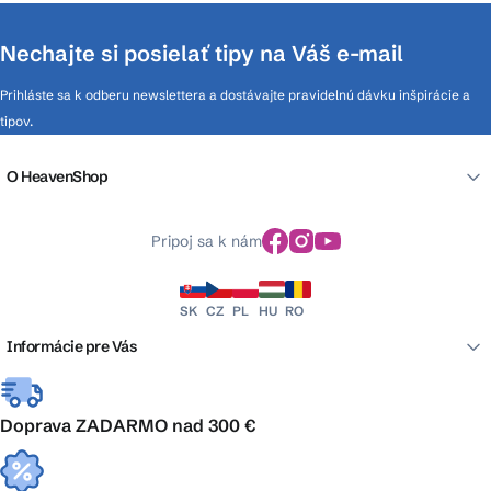
Nechajte si posielať tipy na Váš e-mail
Prihláste sa k odberu newslettera a dostávajte pravidelnú dávku inšpirácie a
tipov.
O HeavenShop
Pripoj sa k nám
SK
CZ
PL
HU
RO
Informácie pre Vás
Doprava ZADARMO nad 300 €