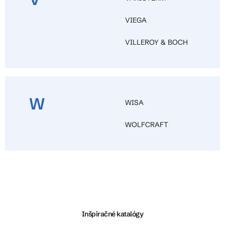
VIEGA
VILLEROY & BOCH
W
WISA
WOLFCRAFT
Z
á
p
ä
Inšpiračné katalógy
t