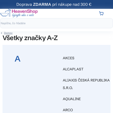
Prejsť
Doprava
ZDARMA
pri nákupe nad 300 €
na
obsah
NÁKUP
KOŠÍK
Domov
všetky značky A-Z
A
AKCES
ALCAPLAST
ALIAXIS ČESKÁ REPUBLIKA
S.R.O.
AQUALINE
ARCO